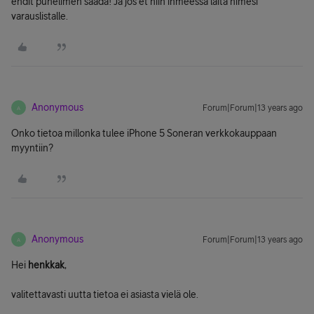
ehdit puhelimen saada! Ja jos et niin ihmeessä laita nimesi
varauslistalle.
Anonymous
Forum|Forum|13 years ago
A
Onko tietoa millonka tulee iPhone 5 Soneran verkkokauppaan
myyntiin?
Anonymous
Forum|Forum|13 years ago
A
Hei
henkkak
,
valitettavasti uutta tietoa ei asiasta vielä ole.