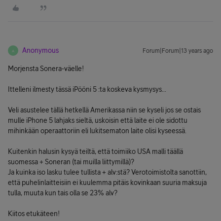
Anonymous
Forum|Forum|13 years ago
A
Morjensta Sonera-väelle!
Ittelleni ilmesty tässä iPööni 5 :ta koskeva kysmysys...
Veli asustelee tällä hetkellä Amerikassa niin se kyseli jos se ostais
mulle iPhone 5 lahjaks sieltä, uskoisin että laite ei ole sidottu
mihinkään operaattoriin eli lukitsematon laite olisi kyseessä.
Kuitenkin halusin kysyä teiltä, että toimiiko USA malli täällä
suomessa + Soneran (tai muilla liittymillä)?
Ja kuinka iso lasku tulee tullista + alv:stä? Verotoimistolta sanottiin,
että puhelinlaitteisiin ei kuulemma pitäis kovinkaan suuria maksuja
tulla, muuta kun tais olla se 23% alv?
Kiitos etukäteen!