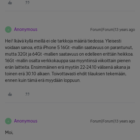
Anonymous
Forum|Forum|13 years ago
A
Hei! Ikävä kyllä meillä ei ole tarkkoja määriä tiedossa. Yleisesti
voidaan sanoa, että iPhone 5 16Gt -mallin saatavuus on parantunut,
mutta 32Gt ja 64Gt -mallien saatavuus on edelleen erittäin heikkoa.
16Gt -mallin osalta verkkokauppa saa myyntiinsä viikoittain pienen
erän laitteita. Ensimmäinen erä myytiin 22-24.10 välisenä aikana ja
toinen erä 30.10 alkaen. Toivottavasti ehdit tilauksen tekemään,
ennen kuin tämä erä myydään loppuun.
Anonymous
Forum|Forum|13 years ago
A
Moi,