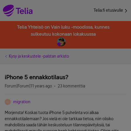
Telia.fi etusivulle
Telia Yhteisö on Vain luku -moodissa, kunnes
sulkeutuu kokonaan lokakuussa
Kysy ja keskustele -palstan arkisto
iPhone 5 ennakkotilaus?
Forum|Forum|11 years ago
23 kommenttia
migration
M
Morjensta! Koskas tuota iPhone 5 puhelinta voi alkaa
ennakkotilailemaan? Jos vielä ei ole tarkkaa tietoa, niin olisiko
mahdollista saada tähän keskusteluun tilannepäivityksiä, tai