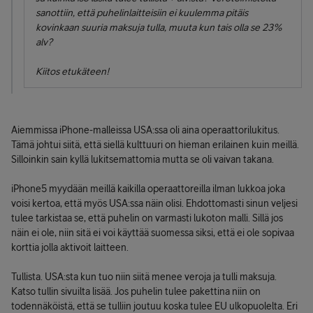
sanottiin, että puhelinlaitteisiin ei kuulemma pitäis
kovinkaan suuria maksuja tulla, muuta kun tais olla se 23%
alv?
Kiitos etukäteen!
Aiemmissa iPhone-malleissa USA:ssa oli aina operaattorilukitus.
Tämä johtui siitä, että siellä kulttuuri on hieman erilainen kuin meillä.
Silloinkin sain kyllä lukitsemattomia mutta se oli vaivan takana.
iPhone5 myydään meillä kaikilla operaattoreilla ilman lukkoa joka
voisi kertoa, että myös USA:ssa näin olisi. Ehdottomasti sinun veljesi
tulee tarkistaa se, että puhelin on varmasti lukoton malli. Sillä jos
näin ei ole, niin sitä ei voi käyttää suomessa siksi, että ei ole sopivaa
korttia jolla aktivoit laitteen.
Tullista. USA:sta kun tuo niin siitä menee veroja ja tulli maksuja.
Katso tullin sivuilta lisää. Jos puhelin tulee pakettina niin on
todennäköistä, että se tulliin joutuu koska tulee EU ulkopuolelta. Eri