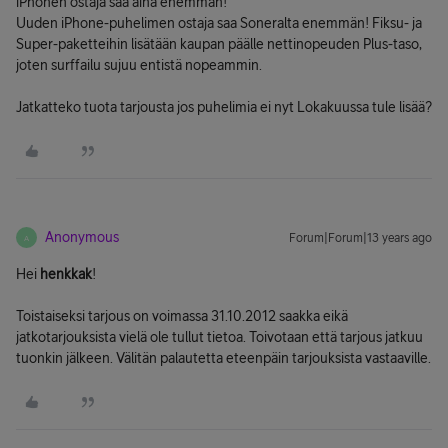
iPhonen ostaja saa aina enemmän!
Uuden iPhone-puhelimen ostaja saa Soneralta enemmän! Fiksu- ja
Super-paketteihin lisätään kaupan päälle nettinopeuden Plus-taso,
joten surffailu sujuu entistä nopeammin.
Jatkatteko tuota tarjousta jos puhelimia ei nyt Lokakuussa tule lisää?
Anonymous
Forum|Forum|13 years ago
A
Hei
henkkak
!
Toistaiseksi tarjous on voimassa 31.10.2012 saakka eikä
jatkotarjouksista vielä ole tullut tietoa. Toivotaan että tarjous jatkuu
tuonkin jälkeen. Välitän palautetta eteenpäin tarjouksista vastaaville.