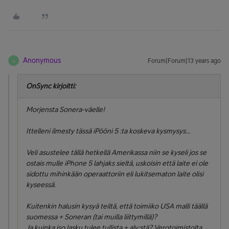
Anonymous
Forum|Forum|13 years ago
A
OnSync kirjoitti:
Morjensta Sonera-väelle!
Ittelleni ilmesty tässä iPööni 5 :ta koskeva kysmysys...
Veli asustelee tällä hetkellä Amerikassa niin se kyseli jos se
ostais mulle iPhone 5 lahjaks sieltä, uskoisin että laite ei ole
sidottu mihinkään operaattoriin eli lukitsematon laite olisi
kyseessä.
Kuitenkin halusin kysyä teiltä, että toimiiko USA malli täällä
suomessa + Soneran (tai muilla liittymillä)?
Ja kuinka iso lasku tulee tullista + alv:stä? Verotoimistolta