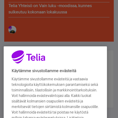
Telia Yhteisö on Vain luku -moodissa, kunnes
sulkeutuu kokonaan lokakuussa
Älä jää paitsi – osallistu ja voita!
Tilaa Telian uutiskirje ja olet mukana arvonnassa.
Käytämme sivustollamme evästeitä
Samalla saat parhaat asiakasedut suoraan
Käytämme sivustollamme evästeitä ja vastaavia
sähköpostiisi.
teknologioita käyttökokemuksen parantamiseksi sekä
toiminnallisiin, tilastollisiin ja markkinointitarkoituksiin.
Voit hallinnoida evästevalintojasi alla. Kaikki luokat
Tilaa nyt
sisältävät kolmansien osapuolien evästeitä ja
merkitsevät tietojen siirtämistä kolmansille osapuolille.
Voit hallinnoida evästeitä tai poistaa ne käytöstä
milloin tahansa evästeasetuksissa. Lisätietoja