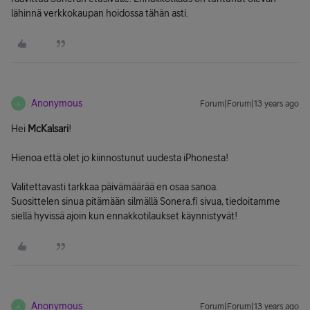
lähinnä verkkokaupan hoidossa tähän asti.
Anonymous
Forum|Forum|13 years ago
A
Hei
McKalsari
!
Hienoa että olet jo kiinnostunut uudesta iPhonesta!
Valitettavasti tarkkaa päivämäärää en osaa sanoa.
Suosittelen sinua pitämään silmällä Sonera.fi sivua, tiedoitamme
siellä hyvissä ajoin kun ennakkotilaukset käynnistyvät!
Anonymous
Forum|Forum|13 years ago
A