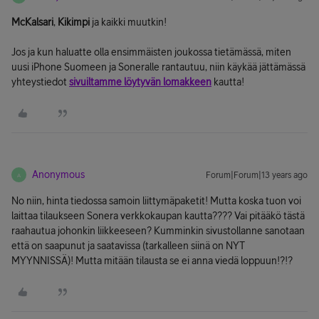
McKalsari
,
Kikimpi
ja kaikki muutkin!
Jos ja kun haluatte olla ensimmäisten joukossa tietämässä, miten
uusi iPhone Suomeen ja Soneralle rantautuu, niin käykää jättämässä
yhteystiedot
sivuiltamme löytyvän lomakkeen
kautta!
Anonymous
Forum|Forum|13 years ago
A
No niin, hinta tiedossa samoin liittymäpaketit! Mutta koska tuon voi
laittaa tilaukseen Sonera verkkokaupan kautta???? Vai pitääkö tästä
raahautua johonkin liikkeeseen? Kumminkin sivustollanne sanotaan
että on saapunut ja saatavissa (tarkalleen siinä on NYT
MYYNNISSÄ)! Mutta mitään tilausta se ei anna viedä loppuun!?!?