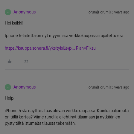
Anonymous
Forum|Forum|13 years ago
A
Hei kaikki!
Iphone 5-laitetta on nyt myynnissä verkkokaupassa rajoitettu erä:
https://kauppa.sonera.fi/yksityisille/p ... Plan=Fiksu
Anonymous
Forum|Forum|13 years ago
A
Heip.
iPhone 5:sta näyttäisi taas olevan verkkokaupassa. Kuinka paljon sitä
on tällä kertaa? Viime rundilla ei ehtinyt tilaamaan ja nytkään en
pysty tältä istumalta tilausta tekemään.