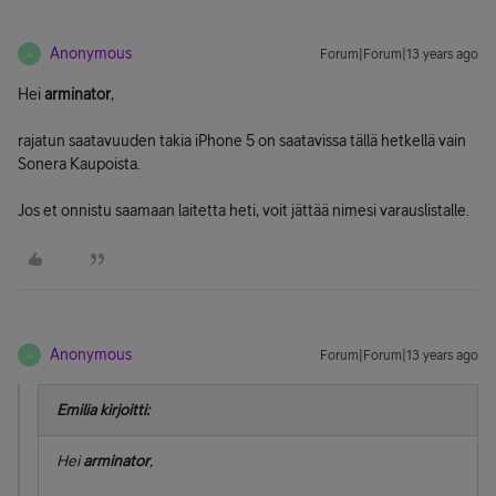
Anonymous
Forum|Forum|13 years ago
A
Hei
arminator
,
rajatun saatavuuden takia iPhone 5 on saatavissa tällä hetkellä vain
Sonera Kaupoista.
Jos et onnistu saamaan laitetta heti, voit jättää nimesi varauslistalle.
Anonymous
Forum|Forum|13 years ago
A
Emilia kirjoitti:
Hei
arminator
,