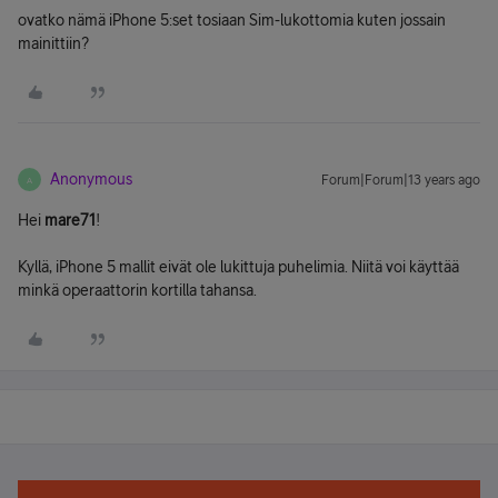
ovatko nämä iPhone 5:set tosiaan Sim-lukottomia kuten jossain
mainittiin?
Anonymous
Forum|Forum|13 years ago
A
Hei
mare71
!
Kyllä, iPhone 5 mallit eivät ole lukittuja puhelimia. Niitä voi käyttää
minkä operaattorin kortilla tahansa.