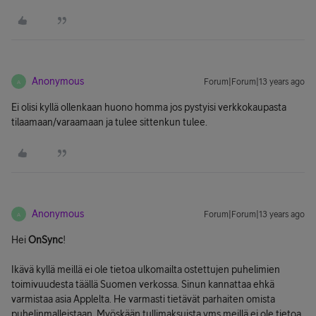
Anonymous
Forum|Forum|13 years ago
A
Ei olisi kyllä ollenkaan huono homma jos pystyisi verkkokaupasta
tilaamaan/varaamaan ja tulee sittenkun tulee.
Anonymous
Forum|Forum|13 years ago
A
Hei
OnSync
!
Ikävä kyllä meillä ei ole tietoa ulkomailta ostettujen puhelimien
toimivuudesta täällä Suomen verkossa. Sinun kannattaa ehkä
varmistaa asia Applelta. He varmasti tietävät parhaiten omista
puhelinmalleistaan. Myöskään tullimaksuista yms meillä ei ole tietoa.