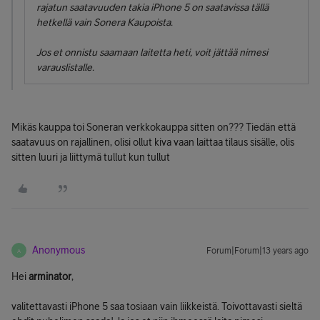
rajatun saatavuuden takia iPhone 5 on saatavissa tällä
hetkellä vain Sonera Kaupoista.
Jos et onnistu saamaan laitetta heti, voit jättää nimesi
varauslistalle.
Mikäs kauppa toi Soneran verkkokauppa sitten on??? Tiedän että
saatavuus on rajallinen, olisi ollut kiva vaan laittaa tilaus sisälle, olis
sitten luuri ja liittymä tullut kun tullut
Anonymous
Forum|Forum|13 years ago
A
Hei
arminator
,
valitettavasti iPhone 5 saa tosiaan vain liikkeistä. Toivottavasti sieltä