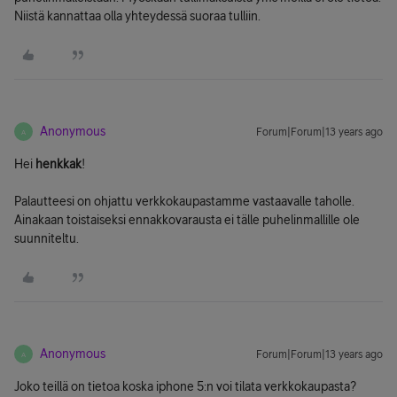
Niistä kannattaa olla yhteydessä suoraa tulliin.
Anonymous
Forum|Forum|13 years ago
A
Hei
henkkak
!
Palautteesi on ohjattu verkkokaupastamme vastaavalle taholle.
Ainakaan toistaiseksi ennakkovarausta ei tälle puhelinmallille ole
suunniteltu.
Anonymous
Forum|Forum|13 years ago
A
Joko teillä on tietoa koska iphone 5:n voi tilata verkkokaupasta?