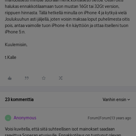
mahdollisesti minulle suoraan henk.kohtaisesti tietoa. Olisin oitis
halukas ennakkotilaamaan tuon mustan 16Gt tai 32Gt version,
riippuen hinnasta. Tällä hetkellä minulla on iPhone 4 ja kytkyä vielä
Joulukuuhun asti jäljellä, joten voisin maksaa loput puhelimesta oitis
pois, antaa vaimolle tuon iPhone 4:n käyttöön ja ottaa itselleni tuon
iPhone 5:n.
Kuulemisiin,
t.Kalle
23 kommenttia
Vanhin ensin
Anonymous
Forum|Forum|13 years ago
A
Voisi kuvitella, että siitä suhteellisen isot mainokset saadaan
raavittua Soneran etusivulle. Ennakkotilaus on tuntunut olevan