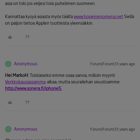
asia on toki jos veljesi toisi puhelimen suomeen.
Kannattaa kysyä asiasta myös täältä
www.hopeinenomena.net
Siellä
on paljon tietoa Applen tuotteista yleensäkkin.
Anonymous
Forum|Forum|13 years ago
A
Hei MarkoH:
Toistaiseksi emme osaa sanoa, milloin myynti
Verkkokaupassamme
alkaa, mutta seurailehan sivustoamme
http://www.sonera.fi/iphone5.
Anonymous
Forum|Forum|13 years ago
A