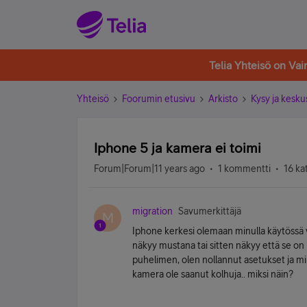
Telia Yhteisö on Va
Yhteisö
Foorumin etusivu
Arkisto
Kysy ja kesku
Iphone 5 ja kamera ei toimi
Forum|Forum|11 years ago
1 kommentti
16 ka
migration
Savumerkittäjä
M
Iphone kerkesi olemaan minulla käytössä 
näkyy mustana tai sitten näkyy että se on 
puhelimen, olen nollannut asetukset ja mik
kamera ole saanut kolhuja.. miksi näin?