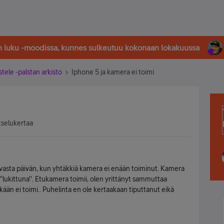
in luku -moodissa, kunnes sulkeutuu kokonaan lokakuussa
stele -palstan arkisto
Iphone 5 ja kamera ei toimi
tselukertaa
vasta päivän, kun yhtäkkiä kamera ei enään toiminut. Kamera
''lukittuna''. Etukamera toimii, olen yrittänyt sammuttaa
ään ei toimi.. Puhelinta en ole kertaakaan tiputtanut eikä