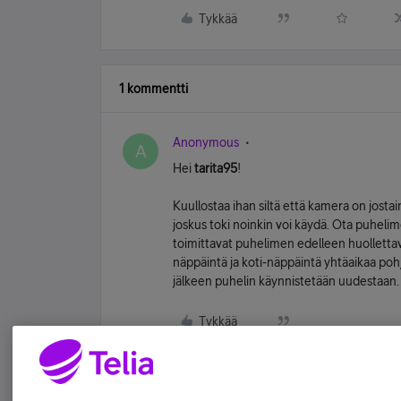
Tykkää
1 kommentti
Anonymous
A
Hei
tarita95
!
Kuullostaa ihan siltä että kamera on jostai
joskus toki noinkin voi käydä. Ota puhel
toimittavat puhelimen edelleen huollettavaks
näppäintä ja koti-näppäintä yhtäaikaa po
jälkeen puhelin käynnistetään uudestaan. J
Tykkää