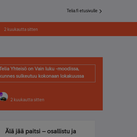
Telia.fi etusivulle
2 kuukautta sitten
Telia Yhteisö on Vain luku -moodissa,
kunnes sulkeutuu kokonaan lokakuussa
2 kuukautta sitten
Älä jää paitsi – osallistu ja