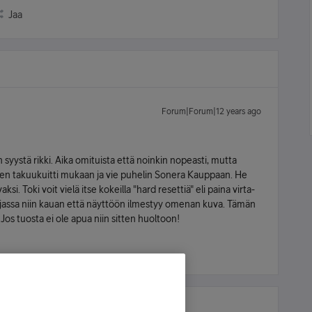
Jaa
Forum|Forum|12 years ago
n syystä rikki. Aika omituista että noinkin nopeasti, mutta
imen takuukuitti mukaan ja vie puhelin Sonera Kauppaan. He
i. Toki voit vielä itse kokeilla "hard resettiä" eli paina virta-
hjassa niin kauan että näyttöön ilmestyy omenan kuva. Tämän
os tuosta ei ole apua niin sitten huoltoon!