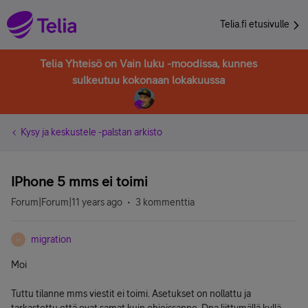
Telia.fi etusivulle
Telia Yhteisö on Vain luku -moodissa, kunnes
sulkeutuu kokonaan lokakuussa
Kysy ja keskustele -palstan arkisto
IPhone 5 mms ei toimi
Forum|Forum|11 years ago
3 kommenttia
migration
M
Moi
Tuttu tilanne mms viestit ei toimi. Asetukset on nollattu ja