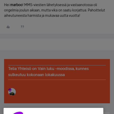
Hei
marboo
! MMS-viestien lähetyksessä ja vastaanotossa oli
ongelmia joulun aikaan, mutta vika on saatu korjattua. Pahoittelut
aiheutuneesta harmista ja mukavaa uutta vuotta!
Telia Yhteisö on Vain luku -moodissa, kunnes
sulkeutuu kokonaan lokakuussa