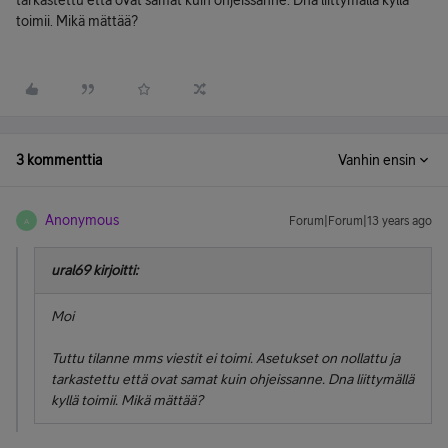
tarkastettu että ovat samat kuin ohjeissanne. Dna liittymällä kyllä
toimii. Mikä mättää?
3 kommenttia
Vanhin ensin
Anonymous
Forum|Forum|13 years ago
A
ural69 kirjoitti:
Moi
Tuttu tilanne mms viestit ei toimi. Asetukset on nollattu ja
tarkastettu että ovat samat kuin ohjeissanne. Dna liittymällä
kyllä toimii. Mikä mättää?