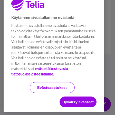
Älä jää paitsi – osallistu ja voita!
Tilaa Telian uutiskirje ja olet mukana arvonnassa.
Käytämme sivustollamme evästeitä
Samalla saat parhaat asiakasedut suoraan
Käytämme sivustollamme evästeitä ja vastaavia
sähköpostiisi.
teknologioita käyttökokemuksen parantamiseksi sekä
toiminnallisiin, tilastollisiin ja markkinointitarkoituksiin.
Voit hallinnoida evästevalintojasi alla. Kaikki luokat
Tilaa nyt
sisältävät kolmansien osapuolien evästeitä ja
merkitsevät tietojen siirtämistä kolmansille osapuolille.
Voit hallinnoida evästeitä tai poistaa ne käytöstä
milloin tahansa evästeasetuksissa. Lisätietoja
evästeistä saat
evästeitä koskevasta
tietosuojaselosteestamme.
Käyttöehdot
Accessibility statement
Evästeasetukset
Hyväksy evästeet
Evästeasetukset