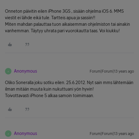
Onneton päivitin eilen iPhone 3GS , sisään ohjelma iOS 6. MMS
viestit ei lähde eikä tule. Tartteis apua ja sassiin!!
Miten mahdan palauttaa tuon aikaisemman ohjelmiston tai ainakin
vanhemman. Täytyy uhrata pari vuorokautta taas. Voi kiukku!
Anonymous
Forum|Forum|13 years ago
A
Oliko Soneralla joku sotku eilen. 25.6.2012. Nyt sain mms lähtemään
ilman mitään muuta kuin nukuttuani yön hyvin!
Toivottavasti iPhone 5 alkaa samoin toimimaan.
Anonymous
Forum|Forum|13 years ago
A