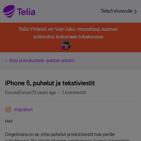
Telia.fi etusivulle
Telia Yhteisö on Vain luku -moodissa, kunnes
sulkeutuu kokonaan lokakuussa
Kysy ja keskustele -palstan arkisto
iPhone 5, puhelut ja tekstiviestit
Forum|Forum|11 years ago
1 kommentti
migration
M
Hei!
Ongelmana on se, ettei puhelut ja tekstiviestit tule perille