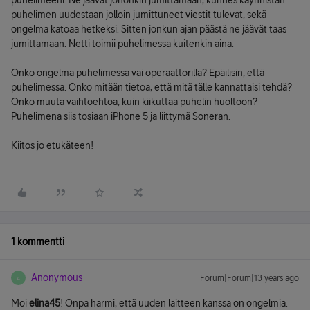
puhelimeeni. Ne jäävät johonkin jumittamaan, kunnes käynnistän
puhelimen uudestaan jolloin jumittuneet viestit tulevat, sekä
ongelma katoaa hetkeksi. Sitten jonkun ajan päästä ne jäävät taas
jumittamaan. Netti toimii puhelimessa kuitenkin aina.
Onko ongelma puhelimessa vai operaattorilla? Epäilisin, että
puhelimessa. Onko mitään tietoa, että mitä tälle kannattaisi tehdä?
Onko muuta vaihtoehtoa, kuin kiikuttaa puhelin huoltoon?
Puhelimena siis tosiaan iPhone 5 ja liittymä Soneran.
Kiitos jo etukäteen!
1 kommentti
Anonymous
Forum|Forum|13 years ago
A
Moi
elina45
! Onpa harmi, että uuden laitteen kanssa on ongelmia.