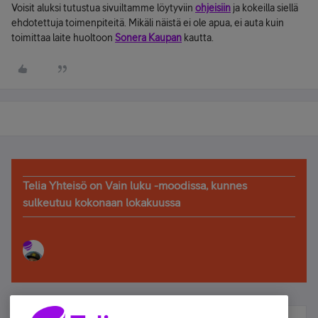
Voisit aluksi tutustua sivuiltamme löytyviin
ohjeisiin
ja kokeilla siellä
ehdotettuja toimenpiteitä. Mikäli näistä ei ole apua, ei auta kuin
toimittaa laite huoltoon
Sonera Kaupan
kautta.
Telia Yhteisö on Vain luku -moodissa, kunnes
sulkeutuu kokonaan lokakuussa