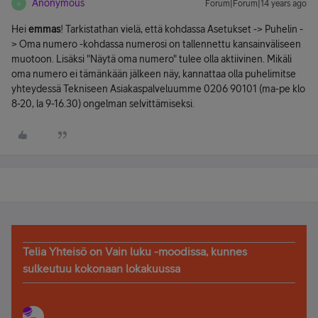
Anonymous
Forum|Forum|14 years ago
A
Hei
emmas
! Tarkistathan vielä, että kohdassa Asetukset -> Puhelin -
> Oma numero -kohdassa numerosi on tallennettu kansainväliseen
muotoon. Lisäksi "Näytä oma numero" tulee olla aktiivinen. Mikäli
oma numero ei tämänkään jälkeen näy, kannattaa olla puhelimitse
yhteydessä Tekniseen Asiakaspalveluumme 0206 90101 (ma-pe klo
8-20, la 9-16.30) ongelman selvittämiseksi.
Telia Yhteisö on Vain luku -moodissa, kunnes
sulkeutuu kokonaan lokakuussa