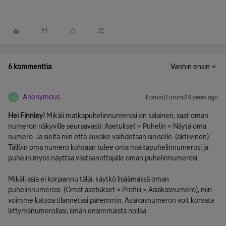
6 kommenttia
Vanhin ensin
Anonymous
Forum|Forum|14 years ago
A
Hei Finnley!
Mikäli matkapuhelinnumerosi on salainen, saat oman
numeron näkyville seuraavasti: Asetukset > Puhelin > Näytä oma
numero. Ja sieltä niin että kuvake vaihdetaan siniselle. (aktiivinen).
Tällöin oma numero kohtaan tulee oma matkapuhelinnumerosi ja
puhelin myös näyttää vastaanottajalle oman puhelinnumerosi.
Mikäli asia ei korjaannu tällä, käytkö lisäämässä oman
puhelinnumerosi. (Omat asetukset > Profiili > Asiakasnumero), niin
voimme katsoa tilannetasi paremmin. Asiakasnumeron voit korvata
liittymänumerollasi, ilman ensimmäistä nollaa.