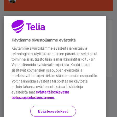
Älä jää paitsi – osallistu ja voita!
Tilaa Telian uutiskirje ja olet mukana arvonnassa.
Käytämme sivustollamme evästeitä
Samalla saat parhaat asiakasedut suoraan
Käytämme sivustollamme evästeitä ja vastaavia
sähköpostiisi.
teknologioita käyttökokemuksen parantamiseksi sekä
toiminnallisiin, tilastollisiin ja markkinointitarkoituksiin.
Voit hallinnoida evästevalintojasi alla. Kaikki luokat
Tilaa nyt
sisältävät kolmansien osapuolien evästeitä ja
merkitsevät tietojen siirtämistä kolmansille osapuolille.
Voit hallinnoida evästeitä tai poistaa ne käytöstä
milloin tahansa evästeasetuksissa. Lisätietoja
evästeistä saat
evästeitä koskevasta
tietosuojaselosteestamme.
Käyttöehdot
Accessibility statement
Evästeasetukset