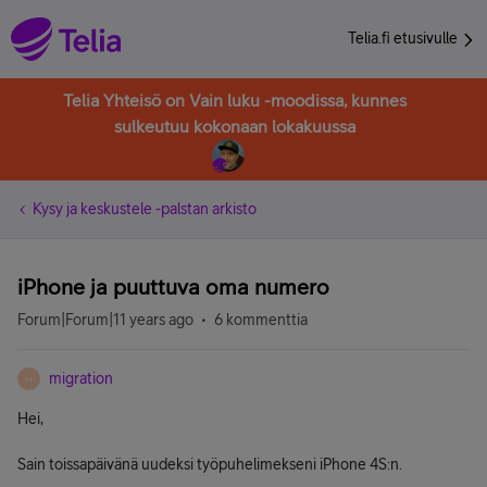
Telia.fi etusivulle
Telia Yhteisö on Vain luku -moodissa, kunnes
sulkeutuu kokonaan lokakuussa
Kysy ja keskustele -palstan arkisto
iPhone ja puuttuva oma numero
Forum|Forum|11 years ago
6 kommenttia
migration
M
Hei,
Sain toissapäivänä uudeksi työpuhelimekseni iPhone 4S:n.