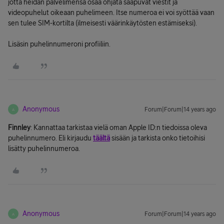
jotta heidän palvelimensa osaa ohjata saapuvat viestit ja
videopuhelut oikeaan puhelimeen. Itse numeroa ei voi syöttää vaan
sen tulee SIM-kortilta (ilmeisesti väärinkäytösten estämiseksi).
Lisäsin puhelinnumeroni profiiliin.
Anonymous
Forum|Forum|14 years ago
A
Finnley
: Kannattaa tarkistaa vielä oman Apple ID:n tiedoissa oleva
puhelinnumero. Eli kirjaudu
täältä
sisään ja tarkista onko tietoihisi
lisätty puhelinnumeroa.
Anonymous
Forum|Forum|14 years ago
A