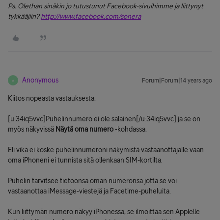
Ps. Olethan sinäkin jo tutustunut Facebook-sivuihimme ja liittynyt
tykkääjiin?
http://www.facebook.com/sonera
Anonymous
Forum|Forum|14 years ago
A
Kiitos nopeasta vastauksesta.
[u:34iq5vvc]Puhelinnumero ei ole salainen[/u:34iq5vvc] ja se on
myös näkyvissä
Näytä oma numero
-kohdassa.
Eli vika ei koske puhelinnumeroni näkymistä vastaanottajalle vaan
oma iPhoneni ei tunnista sitä ollenkaan SIM-kortilta.
Puhelin tarvitsee tietoonsa oman numeronsa jotta se voi
vastaanottaa iMessage-viestejä ja Facetime-puheluita.
Kun liittymän numero näkyy iPhonessa, se ilmoittaa sen Applelle