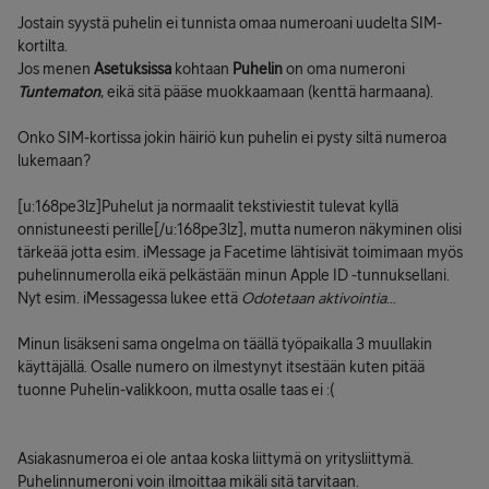
Jostain syystä puhelin ei tunnista omaa numeroani uudelta SIM-
kortilta.
Jos menen
Asetuksissa
kohtaan
Puhelin
on oma numeroni
Tuntematon
, eikä sitä pääse muokkaamaan (kenttä harmaana).
Onko SIM-kortissa jokin häiriö kun puhelin ei pysty siltä numeroa
lukemaan?
[u:168pe3lz]Puhelut ja normaalit tekstiviestit tulevat kyllä
onnistuneesti perille[/u:168pe3lz], mutta numeron näkyminen olisi
tärkeää jotta esim. iMessage ja Facetime lähtisivät toimimaan myös
puhelinnumerolla eikä pelkästään minun Apple ID -tunnuksellani.
Nyt esim. iMessagessa lukee että
Odotetaan aktivointia
...
Minun lisäkseni sama ongelma on täällä työpaikalla 3 muullakin
käyttäjällä. Osalle numero on ilmestynyt itsestään kuten pitää
tuonne Puhelin-valikkoon, mutta osalle taas ei :(
Asiakasnumeroa ei ole antaa koska liittymä on yritysliittymä.
Puhelinnumeroni voin ilmoittaa mikäli sitä tarvitaan.