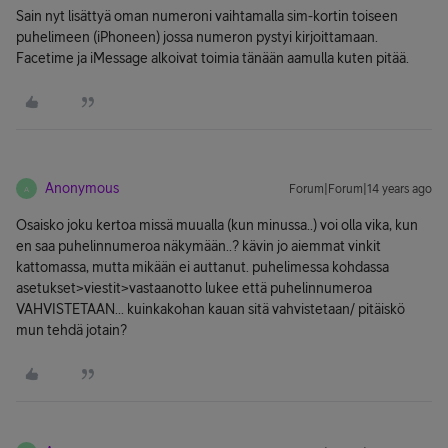
Sain nyt lisättyä oman numeroni vaihtamalla sim-kortin toiseen
puhelimeen (iPhoneen) jossa numeron pystyi kirjoittamaan.
Facetime ja iMessage alkoivat toimia tänään aamulla kuten pitää.
Anonymous
Forum|Forum|14 years ago
A
Osaisko joku kertoa missä muualla (kun minussa..) voi olla vika, kun
en saa puhelinnumeroa näkymään..? kävin jo aiemmat vinkit
kattomassa, mutta mikään ei auttanut. puhelimessa kohdassa
asetukset>viestit>vastaanotto lukee että puhelinnumeroa
VAHVISTETAAN... kuinkakohan kauan sitä vahvistetaan/ pitäiskö
mun tehdä jotain?