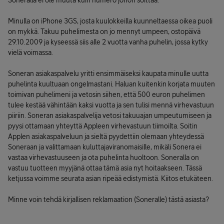
Soneralla ei ole muuta kuin numero johon soittaa.
Minulla on iPhone 3GS, josta kuulokkeilla kuunneltaessa oikea puoli
on mykkä. Takuu puhelimesta on jo mennyt umpeen, ostopäivä
29.10.2009 ja kyseessä siis alle 2 vuotta vanha puhelin, jossa kytky
vielä voimassa.
Soneran asiakaspalvelu yritti ensimmäiseksi kaupata minulle uutta
puhelinta kuultuaan ongelmastani. Haluan kuitenkin korjata muuten
toimivan puhelimeni ja vetosin siihen, että 500 euron puhelimen
tulee kestää vähintään kaksi vuotta ja sen tulisi mennä virhevastuun
piiriin. Soneran asiakaspalvelija vetosi takuuajan umpeutumiseen ja
pyysi ottamaan yhteyttä Appleen virhevastuun tiimoilta. Soitin
Applen asiakaspalveluun ja sieltä pyydettiin olemaan yhteydessä
Soneraan ja valittamaan kuluttajaviranomaisille, mikäli Sonera ei
vastaa virhevastuuseen ja ota puhelinta huoltoon. Soneralla on
vastuu tuotteen myyjänä ottaa tämä asia nyt hoitaakseen. Tässä
ketjussa voimme seurata asian ripeää edistymistä. Kiitos etukäteen.
Minne voin tehdä kirjallisen reklamaation (Soneralle) tästä asiasta?