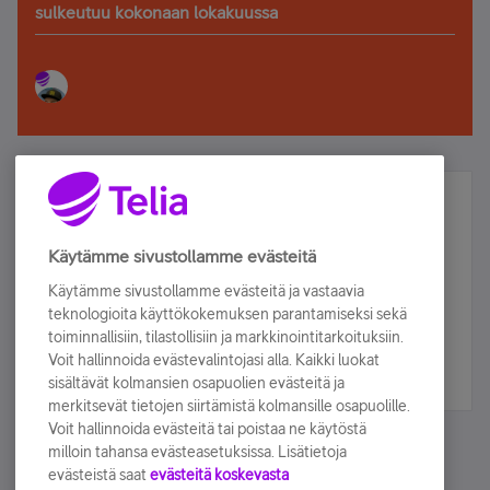
sulkeutuu kokonaan lokakuussa
Älä jää paitsi – osallistu ja voita!
Tilaa Telian uutiskirje ja olet mukana arvonnassa.
Käytämme sivustollamme evästeitä
Samalla saat parhaat asiakasedut suoraan
Käytämme sivustollamme evästeitä ja vastaavia
sähköpostiisi.
teknologioita käyttökokemuksen parantamiseksi sekä
toiminnallisiin, tilastollisiin ja markkinointitarkoituksiin.
Voit hallinnoida evästevalintojasi alla. Kaikki luokat
Tilaa nyt
sisältävät kolmansien osapuolien evästeitä ja
merkitsevät tietojen siirtämistä kolmansille osapuolille.
Voit hallinnoida evästeitä tai poistaa ne käytöstä
milloin tahansa evästeasetuksissa. Lisätietoja
evästeistä saat
evästeitä koskevasta