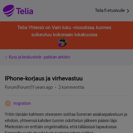
Telia.fi etusivulle
Telia Yhteisö on Vain luku -moodissa, kunnes
sulkeutuu kokonaan lokakuussa
Kysy ja keskustele -palstan arkisto
IPhone-korjaus ja virhevastuu
Forum|Forum|11 years ago
2 kommenttia
migration
M
Yritin tänään kahteen oteeseen soittaa Soneran asiakaspalveluun ja
vihdoin, yhteensä kahden tunnin odottelun jälkeen pääsin läpi.
Mielestäni on erittäin ongelmallista, että tälläisissä tapauksissa