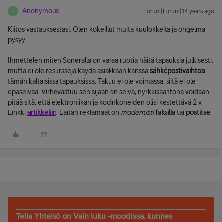
Anonymous
Forum|Forum|14 years ago
A
Kiitos vastauksestasi. Olen kokeillut muita kuulokkeita ja ongelma
pysyy.
Ihmettelen miten Soneralla on varaa ruotia näitä tapauksia julkisesti,
mutta ei ole resursseja käydä asiakkaan kanssa
sähköpostivaihtoa
tämän kaltaisissa tapauksissa. Takuu ei ole voimassa, siitä ei ole
epäselvää. Virhevastuu sen sijaan on selvä, nyrkkisääntönä voidaan
pitää sitä, että elektroniikan ja kodinkoneiden olisi kestettävä 2 v.
Linkki
artikkeliin
. Laitan reklamaation
modernisti
faksilla
tai
postitse
.
Telia Yhteisö on Vain luku -moodissa, kunnes