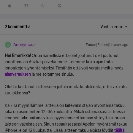
2 kommenttia
Vanhin ensin
Anonymous
Forum|Forum|14 years ago
A
Hei Emeriikka!
Onpa harmillista että olet joutunut olet joutunut
jonottamaan Asiakaspalveluumme. Teemme koko ajan töitä
jonoaikojen lyhentämiseksi. Tiesithän että voit varata meiltä myös
ajanvarauksen
ja me soitamme sinulle.
Oletko koittanut laitteeseen joitain muita kuulokkeita, ettei vika olisi
kuulokkeissa?
Kaikilla myymillämme laitteilla on laitevalmistajan myöntämä takuu,
joka on useimmiten 12–36 kuukautta. Mikäli ostamassasi laitteessa
ilmenee takuuaikana vikaa, pyydämme ottamaan yhteyttä suoraan
laitteen valmistajaan. Sinun tapauksessassi Applen myöntämä takuu
iPhonelle on 12 kuukautta. Lisää laitteen takuu ajoista löydät
täältä
.