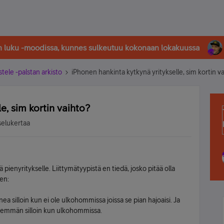
in luku -moodissa, kunnes sulkeutuu kokonaan lokakuussa
stele -palstan arkisto
iPhonen hankinta kytkynä yritykselle, sim kortin v
e, sim kortin vaihto?
selukertaa
ä pienyritykselle. Liittymätyypistä en tiedä, josko pitää olla
een:
onea silloin kun ei ole ulkohommissa joissa se pian hajoaisi. Ja
enemmän silloin kun ulkohommissa.