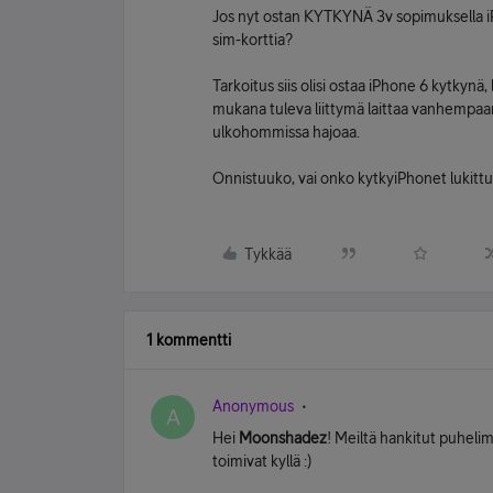
Jos nyt ostan KYTKYNÄ 3v sopimuksella iPho
sim-korttia?
Tarkoitus siis olisi ostaa iPhone 6 kytkynä,
mukana tuleva liittymä laittaa vanhempaan
ulkohommissa hajoaa.
Onnistuuko, vai onko kytkyiPhonet lukitt
Tykkää
1 kommentti
Anonymous
A
Hei
Moonshadez
! Meiltä hankitut puhelime
toimivat kyllä :)