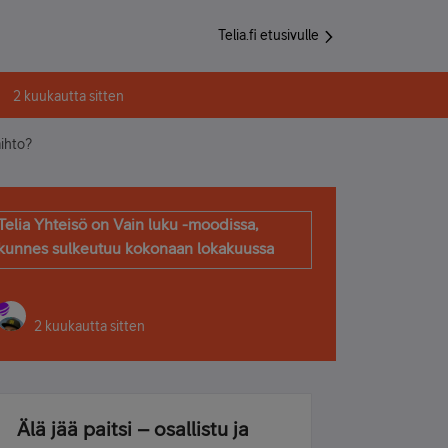
Telia.fi etusivulle
2 kuukautta sitten
aihto?
Telia Yhteisö on Vain luku -moodissa,
kunnes sulkeutuu kokonaan lokakuussa
2 kuukautta sitten
Älä jää paitsi – osallistu ja