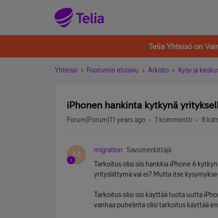
Telia Yhteisö on Va
Yhteisö
Foorumin etusivu
Arkisto
Kysy ja kesku
iPhonen hankinta kytkynä yrityksell
Forum|Forum|11 years ago
1 kommentti
8 kat
migration
Savumerkittäjä
M
Tarkoitus olisi siis hankkia iPhone 6 kytkyn
yritysliittymä vai ei? Mutta itse kysymyks
Tarkoitus olisi siis käyttää tuota uutta iPh
vanhaa puhelinta olisi tarkoitus käyttää 