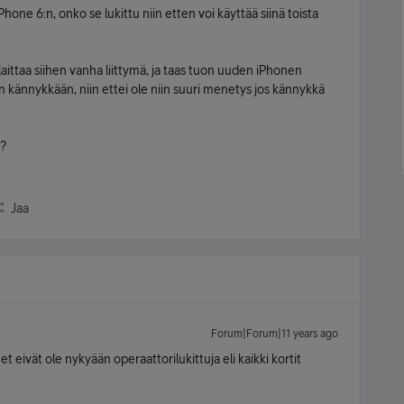
ne 6:n, onko se lukittu niin etten voi käyttää siinä toista
 laittaa siihen vanha liittymä, ja taas tuon uuden iPhonen
 kännykkään, niin ettei ole niin suuri menetys jos kännykkä
u?
Jaa
Forum|Forum|11 years ago
t eivät ole nykyään operaattorilukittuja eli kaikki kortit