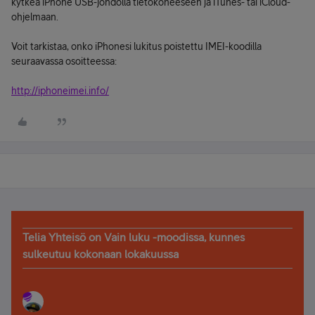
kytkeä iPhone USB-johdolla tietokoneeseen ja iTunes- tai iCloud-
ohjelmaan.
Voit tarkistaa, onko iPhonesi lukitus poistettu IMEI-koodilla
seuraavassa osoitteessa:
http://iphoneimei.info/
Telia Yhteisö on Vain luku -moodissa, kunnes
sulkeutuu kokonaan lokakuussa