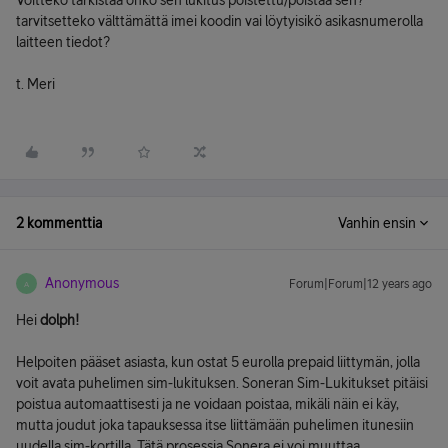
Voitteko tarkistaa onko sen lukitus poistettu/poistaa sen?
tarvitsetteko välttämättä imei koodin vai löytyisikö asikasnumerolla
laitteen tiedot?
t. Meri
2 kommenttia
Vanhin ensin
Anonymous
Forum|Forum|12 years ago
A
Hei
dolph!
Helpoiten pääset asiasta, kun ostat 5 eurolla prepaid liittymän, jolla
voit avata puhelimen sim-lukituksen. Soneran Sim-Lukitukset pitäisi
poistua automaattisesti ja ne voidaan poistaa, mikäli näin ei käy,
mutta joudut joka tapauksessa itse liittämään puhelimen itunesiin
uudella sim-kortilla. Tätä prosessia Sonera ei voi muuttaa.