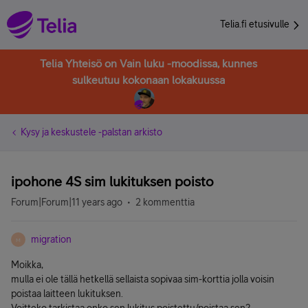
Telia.fi etusivulle
Telia Yhteisö on Vain luku -moodissa, kunnes
sulkeutuu kokonaan lokakuussa
Kysy ja keskustele -palstan arkisto
ipohone 4S sim lukituksen poisto
Forum|Forum|11 years ago
2 kommenttia
migration
M
Moikka,
mulla ei ole tällä hetkellä sellaista sopivaa sim-korttia jolla voisin
poistaa laitteen lukituksen.