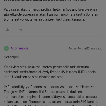
Ps. Lisää asiakasnumerosi profiilisi tietoihin (jos sinulla ei ole enää
sitä, etkä ole Soneran asiakas, lisää puh. nro.). Tätä kautta Soneran
työntekijät voivat tarkistaa tilanteen lukituksen kannalta.
Anonymous
Forum|Forum|12 years ago
A
Hei dolph!
Kiitos viestistäsi. Asiakasnumerosi perusteella tarkistettuna
asiakasrekisteristämme ei löydy iPhone 4S-laitteesi IMEI-koodia,
joten lukituksen poistoa ei voida tarkistaa.
IMEI-koodi löytyy iPhonen asetuksista: Asetukset => Yleiset =>
Tietoja => IMEI . Normaalisti Sonera poistaa lukituksen
automaattisesti sopimuskauden päättyessä. Jotta lukitus poistuu
kokonaan, tulee iPhoneen laittaa toisen operaattorin SIM-kortti ja