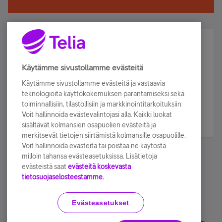
Älä jää paitsi – osallistu ja voita!
Tilaa Telian uutiskirje ja olet mukana arvonnassa.
Käytämme sivustollamme evästeitä
Samalla saat parhaat asiakasedut suoraan
Käytämme sivustollamme evästeitä ja vastaavia
sähköpostiisi.
teknologioita käyttökokemuksen parantamiseksi sekä
toiminnallisiin, tilastollisiin ja markkinointitarkoituksiin.
Voit hallinnoida evästevalintojasi alla. Kaikki luokat
Tilaa nyt
sisältävät kolmansien osapuolien evästeitä ja
merkitsevät tietojen siirtämistä kolmansille osapuolille.
Voit hallinnoida evästeitä tai poistaa ne käytöstä
milloin tahansa evästeasetuksissa. Lisätietoja
evästeistä saat
evästeitä koskevasta
tietosuojaselosteestamme.
Käyttöehdot
Accessibility statement
Evästeasetukset