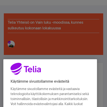
Telia Yhteisö on Vain luku -moodissa, kunnes
sulkeutuu kokonaan lokakuussa
Älä jää paitsi – osallistu ja voita!
Tilaa Telian uutiskirje ja olet mukana arvonnassa.
Käytämme sivustollamme evästeitä
Samalla saat parhaat asiakasedut suoraan
Käytämme sivustollamme evästeitä ja vastaavia
sähköpostiisi.
teknologioita käyttökokemuksen parantamiseksi sekä
toiminnallisiin, tilastollisiin ja markkinointitarkoituksiin.
Voit hallinnoida evästevalintojasi alla. Kaikki luokat
Tilaa nyt