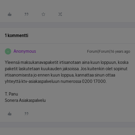
1 kommentti
Anonymous
Forum|Forum|16 years ago
A
Yleensä maksukanavapaketit irtisanotaan aina kuun loppuun, koska
paketit laskutetaan kuukauden jaksoissa. Jos kuitenkin olet sopinut
irtisanomisesta jo ennen kuun loppua, kannattaa sinun ottaa
yhteyttä ktv-asiakaspalveluun numerossa 0200 17000.
T. Panu
Sonera Asiakaspalvelu