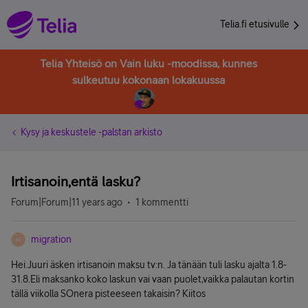
Telia.fi etusivulle
Telia Yhteisö on Vain luku -moodissa, kunnes
sulkeutuu kokonaan lokakuussa
Kysy ja keskustele -palstan arkisto
Irtisanoin,entä lasku?
Forum|Forum|11 years ago
1 kommentti
migration
M
Hei.Juuri äsken irtisanoin maksu tv:n. Ja tänään tuli lasku ajalta 1.8-
31.8.Eli maksanko koko laskun vai vaan puolet,vaikka palautan kortin
tällä viikolla SOnera pisteeseen takaisin? Kiitos