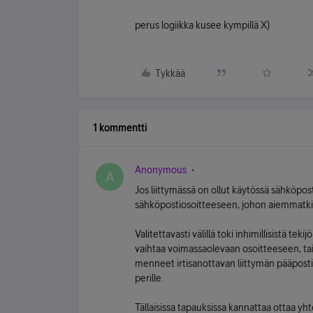
perus logiikka kusee kympillä X)
Tykkää
1 kommentti
Anonymous
A
Jos liittymässä on ollut käytössä sähköpos
sähköpostiosoitteeseen, johon aiemmatki
Valitettavasti välillä toki inhimillisistä t
vaihtaa voimassaolevaan osoitteeseen, tai
menneet irtisanottavan liittymän pääpostila
perille.
Tällaisissa tapauksissa kannattaa ottaa y