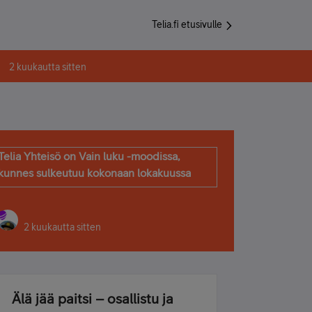
Telia.fi etusivulle
2 kuukautta sitten
Telia Yhteisö on Vain luku -moodissa,
kunnes sulkeutuu kokonaan lokakuussa
2 kuukautta sitten
Älä jää paitsi – osallistu ja