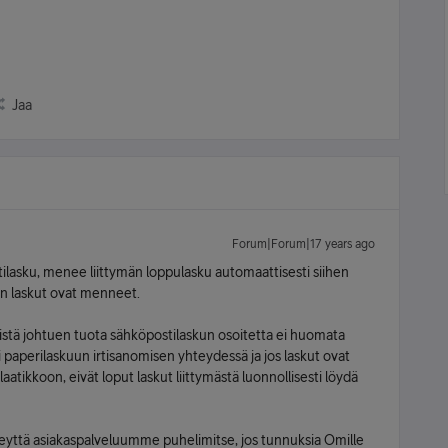
Jaa
Forum|Forum|17 years ago
tilasku, menee liittymän loppulasku automaattisesti siihen
n laskut ovat menneet.
ekijöistä johtuen tuota sähköpostilaskun osoitetta ei huomata
 paperilaskuun irtisanomisen yhteydessä ja jos laskut ovat
atikkoon, eivät loput laskut liittymästä luonnollisesti löydä
hteyttä asiakaspalveluumme puhelimitse, jos tunnuksia Omille