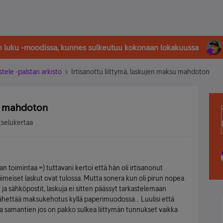
in luku -moodissa, kunnes sulkeutuu kokonaan lokakuussa
stele -palstan arkisto
Irtisanottu liittymä, laskujen maksu mahdoton
su mahdoton
tselukertaa
n toimintaa =) tuttavani kertoi että hän oli irtisanonut
 viimeiset laskut ovat tulossa. Mutta sonera kun oli pirun nopea
a sähköpostit, laskuja ei sitten päässyt tarkastelemaan
lähettää maksukehotus kyllä paperimuodossa... Luulisi että
ua samantien jos on pakko sulkea liittymän tunnukset vaikka