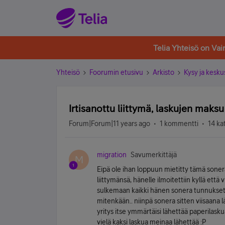
Telia Yhteisö on Va
Yhteisö
Foorumin etusivu
Arkisto
Kysy ja kesku
Irtisanottu liittymä, laskujen mak
Forum|Forum|11 years ago
1 kommentti
14 ka
migration
Savumerkittäjä
M
Eipä ole ihan loppuun mietitty tämä sonera
liittymänsä, hänelle ilmoitettiin kyllä että
sulkemaan kaikki hänen sonera tunnukset j
mitenkään.. niinpä sonera sitten viisaana 
yritys itse ymmärtäisi lähettää paperilask
vielä kaksi laskua meinaa lähettää :P