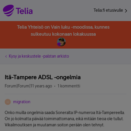
Telia.fi etusivulle
Telia Yhteisö on Vain luku -moodissa, kunnes
sulkeutuu kokonaan lokakuussa
Kysy ja keskustele -palstan arkisto
Itä-Tampere ADSL -ongelmia
Forum|Forum|11 years ago
1 kommentti
migration
M
Onko muilla ongelmia saada Soneralta IP-numeroa Itä-Tampereella.
On jo kolmatta päivää toimimattomana, eikä mitään tieoa ole tullut.
Vikailmoutksen ja muutaman soiton perään olen tehnyt.