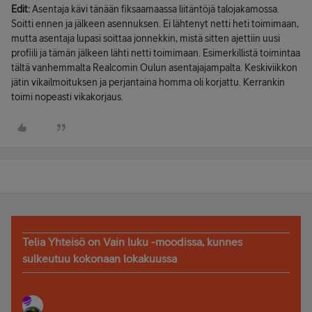
Edit:
Asentaja kävi tänään fiksaamaassa liitäntöjä talojakamossa.
Soitti ennen ja jälkeen asennuksen. Ei lähtenyt netti heti toimimaan,
mutta asentaja lupasi soittaa jonnekkin, mistä sitten ajettiin uusi
profiili ja tämän jälkeen lähti netti toimimaan. Esimerkillistä toimintaa
tältä vanhemmalta Realcomin Oulun asentajajampalta. Keskiviikkon
jätin vikailmoituksen ja perjantaina homma oli korjattu. Kerrankin
toimi nopeasti vikakorjaus.
Telia Yhteisö on Vain luku -moodissa, kunnes
sulkeutuu kokonaan lokakuussa