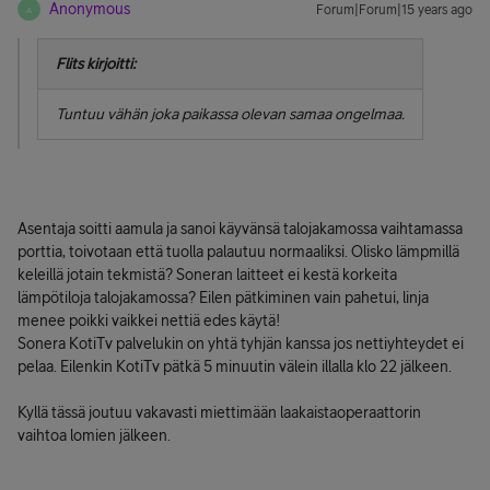
Anonymous
Forum|Forum|15 years ago
A
Flits kirjoitti:
Tuntuu vähän joka paikassa olevan samaa ongelmaa.
Asentaja soitti aamula ja sanoi käyvänsä talojakamossa vaihtamassa
porttia, toivotaan että tuolla palautuu normaaliksi. Olisko lämpmillä
keleillä jotain tekmistä? Soneran laitteet ei kestä korkeita
lämpötiloja talojakamossa? Eilen pätkiminen vain pahetui, linja
menee poikki vaikkei nettiä edes käytä!
Sonera KotiTv palvelukin on yhtä tyhjän kanssa jos nettiyhteydet ei
pelaa. Eilenkin KotiTv pätkä 5 minuutin välein illalla klo 22 jälkeen.
Kyllä tässä joutuu vakavasti miettimään laakaistaoperaattorin
vaihtoa lomien jälkeen.