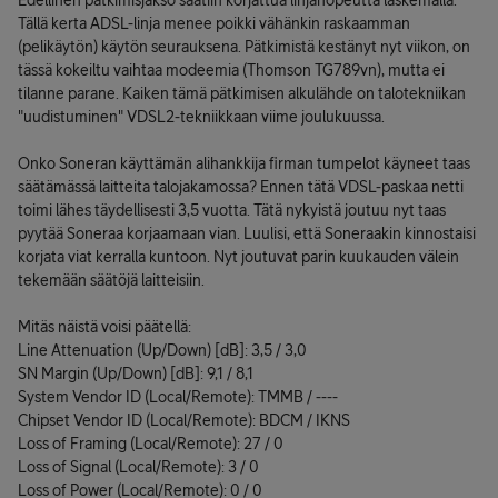
Edellinen pätkimisjakso saatiin korjattua linjanopeutta laskemalla.
Tällä kerta ADSL-linja menee poikki vähänkin raskaamman
(pelikäytön) käytön seurauksena. Pätkimistä kestänyt nyt viikon, on
tässä kokeiltu vaihtaa modeemia (Thomson TG789vn), mutta ei
tilanne parane. Kaiken tämä pätkimisen alkulähde on talotekniikan
"uudistuminen" VDSL2-tekniikkaan viime joulukuussa.
Onko Soneran käyttämän alihankkija firman tumpelot käyneet taas
säätämässä laitteita talojakamossa? Ennen tätä VDSL-paskaa netti
toimi lähes täydellisesti 3,5 vuotta. Tätä nykyistä joutuu nyt taas
pyytää Soneraa korjaamaan vian. Luulisi, että Soneraakin kinnostaisi
korjata viat kerralla kuntoon. Nyt joutuvat parin kuukauden välein
tekemään säätöjä laitteisiin.
Mitäs näistä voisi päätellä:
Line Attenuation (Up/Down) [dB]: 3,5 / 3,0
SN Margin (Up/Down) [dB]: 9,1 / 8,1
System Vendor ID (Local/Remote): TMMB / ----
Chipset Vendor ID (Local/Remote): BDCM / IKNS
Loss of Framing (Local/Remote): 27 / 0
Loss of Signal (Local/Remote): 3 / 0
Loss of Power (Local/Remote): 0 / 0