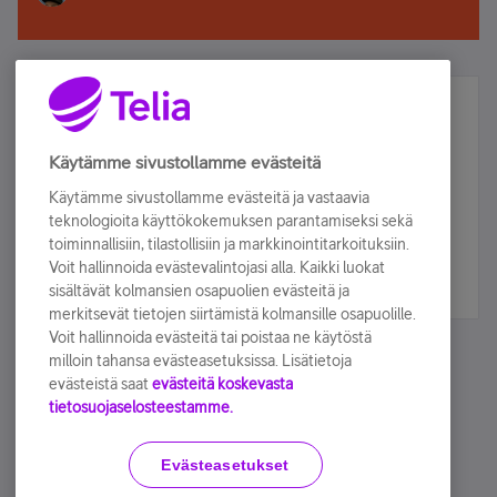
Älä jää paitsi – osallistu ja voita!
Tilaa Telian uutiskirje ja olet mukana arvonnassa.
Käytämme sivustollamme evästeitä
Samalla saat parhaat asiakasedut suoraan
Käytämme sivustollamme evästeitä ja vastaavia
sähköpostiisi.
teknologioita käyttökokemuksen parantamiseksi sekä
toiminnallisiin, tilastollisiin ja markkinointitarkoituksiin.
Voit hallinnoida evästevalintojasi alla. Kaikki luokat
Tilaa nyt
sisältävät kolmansien osapuolien evästeitä ja
merkitsevät tietojen siirtämistä kolmansille osapuolille.
Voit hallinnoida evästeitä tai poistaa ne käytöstä
milloin tahansa evästeasetuksissa. Lisätietoja
evästeistä saat
evästeitä koskevasta
tietosuojaselosteestamme.
Käyttöehdot
Accessibility statement
Evästeasetukset