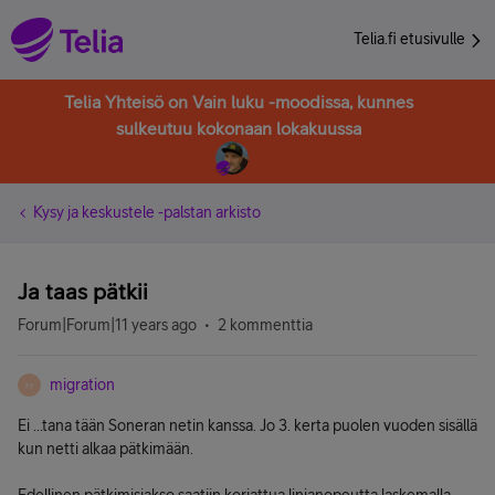
Telia.fi etusivulle
Telia Yhteisö on Vain luku -moodissa, kunnes
sulkeutuu kokonaan lokakuussa
Kysy ja keskustele -palstan arkisto
Ja taas pätkii
Forum|Forum|11 years ago
2 kommenttia
migration
M
Ei ...tana tään Soneran netin kanssa. Jo 3. kerta puolen vuoden sisällä
kun netti alkaa pätkimään.