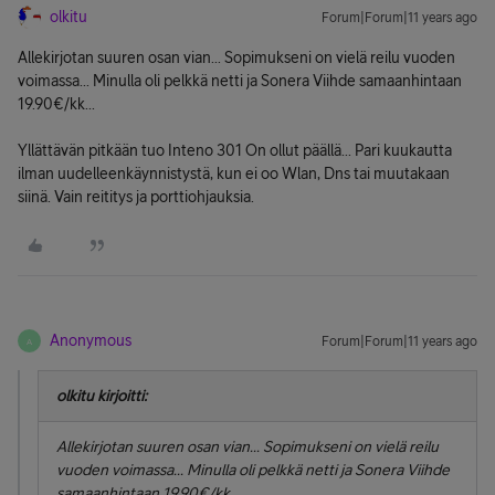
olkitu
Forum|Forum|11 years ago
Allekirjotan suuren osan vian... Sopimukseni on vielä reilu vuoden
voimassa... Minulla oli pelkkä netti ja Sonera Viihde samaanhintaan
19.90€/kk...
Yllättävän pitkään tuo Inteno 301 On ollut päällä... Pari kuukautta
ilman uudelleenkäynnistystä, kun ei oo Wlan, Dns tai muutakaan
siinä. Vain reititys ja porttiohjauksia.
Anonymous
Forum|Forum|11 years ago
A
olkitu kirjoitti:
Allekirjotan suuren osan vian... Sopimukseni on vielä reilu
vuoden voimassa... Minulla oli pelkkä netti ja Sonera Viihde
samaanhintaan 19.90€/kk...