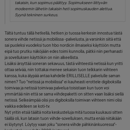
takaisin, kun sopimus päättyy. Sopimukseen liittyvän
modeemin lähetin takaisin heti sopimuskauden alettua.
Syynä tekninen surkeus.
Tältä tuntuu tällä hetkellä, hetken jo tuossa kerkesin innostua tästä
sonera viihde netissä ja mobiilissa -palvelusta, ja varsinkin siitä että
sai puoleksi vuodeksi tuon hbo nordicin ilmaiseksi käyttöön mutta
eipä tuo prutku näköjään edes toimi kunnolla, pätkii niin perhanasti
ja sovelluksen käyttökin on niin alkeellista.
Lisäksi ärsyttää soneran sekavuus, tästä viihteestä netissä kun yritti
ottaa selvää, niin tottakai menee sekaisin tuon telkkarin viihteen
kanssa, kuka älypää antaa kahdelle ERILLISELLE palvelulle saman
nimen? Tuo "netissä ja mobiilissa" ei kauheasti erottele digiboksilla
toimivaa ja netissä toimivaa palvelua toisistaan kun tuon voi
ymmärtää niin että se sama viihdepaketti on sitten vaan lisäksi siellä
netissä. Selkeämpää olisi jos digiboksilla toimivan viihteen nimi olisi
vaikka edelleen se koti-tv.
Nyt yritin etsiä täältä noita keskusteluja mitä tuossa kuukausi sitten
täällä oli, kun latasin tuon viihde-sovelluksen, mutta enää niitäkään
ei löytynyt. Löytyy vaan joku "sonera viihde pähkinänkuoressa"-