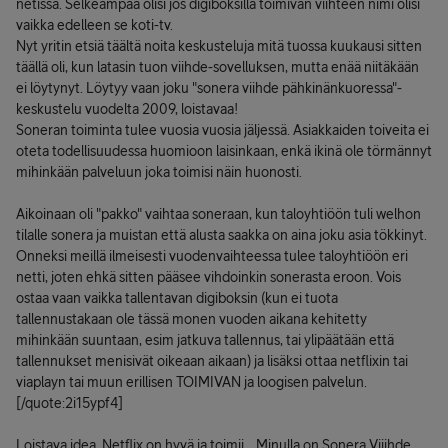
netissä. Selkeämpää olisi jos digiboksilla toimivan viihteen nimi olisi
vaikka edelleen se koti-tv.
Nyt yritin etsiä täältä noita keskusteluja mitä tuossa kuukausi sitten
täällä oli, kun latasin tuon viihde-sovelluksen, mutta enää niitäkään
ei löytynyt. Löytyy vaan joku "sonera viihde pähkinänkuoressa"-
keskustelu vuodelta 2009, loistavaa!
Soneran toiminta tulee vuosia vuosia jäljessä. Asiakkaiden toiveita ei
oteta todellisuudessa huomioon laisinkaan, enkä ikinä ole törmännyt
mihinkään palveluun joka toimisi näin huonosti.
Aikoinaan oli "pakko" vaihtaa soneraan, kun taloyhtiöön tuli welhon
tilalle sonera ja muistan että alusta saakka on aina joku asia tökkinyt.
Onneksi meillä ilmeisesti vuodenvaihteessa tulee taloyhtiöön eri
netti, joten ehkä sitten pääsee vihdoinkin sonerasta eroon. Vois
ostaa vaan vaikka tallentavan digiboksin (kun ei tuota
tallennustakaan ole tässä monen vuoden aikana kehitetty
mihinkään suuntaan, esim jatkuva tallennus, tai ylipäätään että
tallennukset menisivät oikeaan aikaan) ja lisäksi ottaa netflixin tai
viaplayn tai muun erillisen TOIMIVAN ja loogisen palvelun.
[/quote:2i15ypf4]
Loistava idea, Netflix on hyvä ja toimii... Minulla on Sonera Viiihde