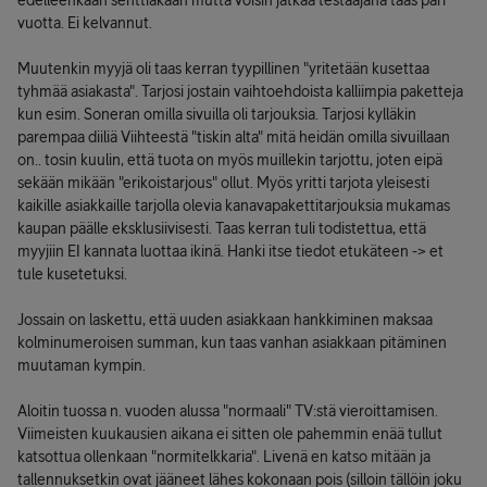
edelleenkään senttiäkään mutta voisin jatkaa testaajana taas pari
vuotta. Ei kelvannut.
Muutenkin myyjä oli taas kerran tyypillinen "yritetään kusettaa
tyhmää asiakasta". Tarjosi jostain vaihtoehdoista kalliimpia paketteja
kun esim. Soneran omilla sivuilla oli tarjouksia. Tarjosi kylläkin
parempaa diiliä Viihteestä "tiskin alta" mitä heidän omilla sivuillaan
on.. tosin kuulin, että tuota on myös muillekin tarjottu, joten eipä
sekään mikään "erikoistarjous" ollut. Myös yritti tarjota yleisesti
kaikille asiakkaille tarjolla olevia kanavapakettitarjouksia mukamas
kaupan päälle eksklusiivisesti. Taas kerran tuli todistettua, että
myyjiin EI kannata luottaa ikinä. Hanki itse tiedot etukäteen -> et
tule kusetetuksi.
Jossain on laskettu, että uuden asiakkaan hankkiminen maksaa
kolminumeroisen summan, kun taas vanhan asiakkaan pitäminen
muutaman kympin.
Aloitin tuossa n. vuoden alussa "normaali" TV:stä vieroittamisen.
Viimeisten kuukausien aikana ei sitten ole pahemmin enää tullut
katsottua ollenkaan "normitelkkaria". Livenä en katso mitään ja
tallennuksetkin ovat jääneet lähes kokonaan pois (silloin tällöin joku