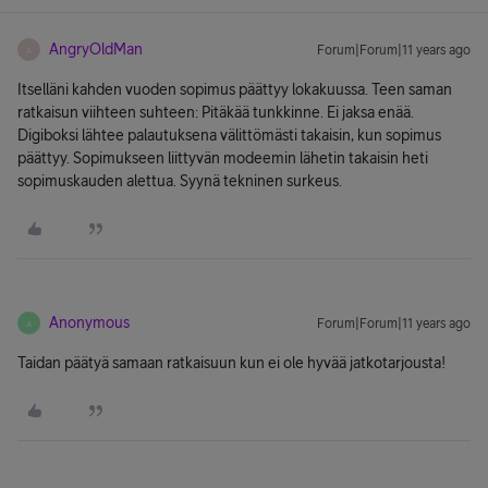
AngryOldMan
Forum|Forum|11 years ago
A
Itselläni kahden vuoden sopimus päättyy lokakuussa. Teen saman
ratkaisun viihteen suhteen: Pitäkää tunkkinne. Ei jaksa enää.
Digiboksi lähtee palautuksena välittömästi takaisin, kun sopimus
päättyy. Sopimukseen liittyvän modeemin lähetin takaisin heti
sopimuskauden alettua. Syynä tekninen surkeus.
Anonymous
Forum|Forum|11 years ago
A
Taidan päätyä samaan ratkaisuun kun ei ole hyvää jatkotarjousta!