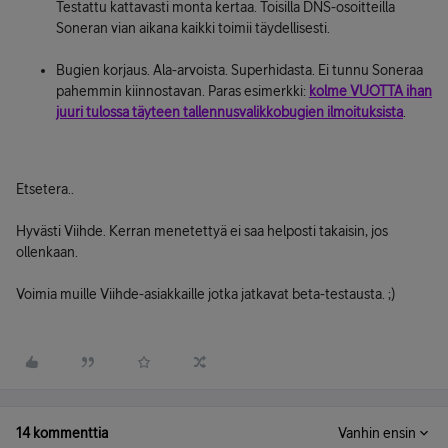
Testattu kattavasti monta kertaa. Toisilla DNS-osoitteilla
Soneran vian aikana kaikki toimii täydellisesti.
Bugien korjaus. Ala-arvoista. Superhidasta. Ei tunnu Soneraa
pahemmin kiinnostavan. Paras esimerkki:
kolme VUOTTA ihan
juuri tulossa täyteen tallennusvalikkobugien ilmoituksista
.
Etsetera..
Hyvästi Viihde. Kerran menetettyä ei saa helposti takaisin, jos
ollenkaan.
Voimia muille Viihde-asiakkaille jotka jatkavat beta-testausta. ;)
14 kommenttia
Vanhin ensin