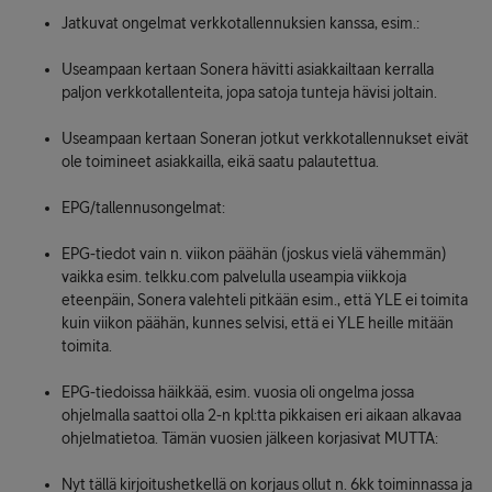
Jatkuvat ongelmat verkkotallennuksien kanssa, esim.:
Useampaan kertaan Sonera hävitti asiakkailtaan kerralla
paljon verkkotallenteita, jopa satoja tunteja hävisi joltain.
Useampaan kertaan Soneran jotkut verkkotallennukset eivät
ole toimineet asiakkailla, eikä saatu palautettua.
EPG/tallennusongelmat:
EPG-tiedot vain n. viikon päähän (joskus vielä vähemmän)
vaikka esim. telkku.com palvelulla useampia viikkoja
eteenpäin, Sonera valehteli pitkään esim., että YLE ei toimita
kuin viikon päähän, kunnes selvisi, että ei YLE heille mitään
toimita.
EPG-tiedoissa häikkää, esim. vuosia oli ongelma jossa
ohjelmalla saattoi olla 2-n kpl:tta pikkaisen eri aikaan alkavaa
ohjelmatietoa. Tämän vuosien jälkeen korjasivat MUTTA:
Nyt tällä kirjoitushetkellä on korjaus ollut n. 6kk toiminnassa ja