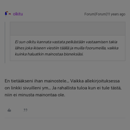
olkitu
Forum|Forum|11 years ago
Ei sun olkitu kannata vastata pelkästään vastaamisen takia
lähes joka ikiseen viestiin täällä ja muilla foorumeilla, vaikka
kuinka haluatkin mainostaa bisneksiäsi.
En tietääkseni ihan mainostele... Vaikka allekirjoituksessa
on linkki sivuilleni ym... Ja rahallista tuloa kun ei tule tästä,
niin ei minusta mainontaa ole.