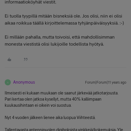
informaatioköyhät viestit.
Ei tuolla tyypillä mitään bisneksiä ole. Jos olisi, niin ei olisi
aikaa roikkua täällä kirjoittelemassa tyhjänpäiväisyyksiä. :-)
Ei millään pahalla, mutta toivoisi, että mahdollisimman
monesta viestistä olisi lukijoille todellista hyötyä.
Anonymous
Forum|Forum|11 years ago
A
Ilmeisesti ei kukaan muukaan ole saanut järkevää jatkotarjousta.
Pari kertaa olen jatkoa kysellyt, mutta 40% kalliimpaan
kuukausihintaan ei oikein voi suostua.
Nyt 4 vuoden jälkeen lienee aika luopua Viihteestä.
Tallentavasta antennipuolen digiboksista vinkkejä/kokemuksia, Yle