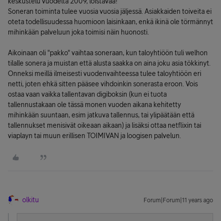
keskustelu vuodelta 2009, loistavaa!
Soneran toiminta tulee vuosia vuosia jäljessä. Asiakkaiden toiveita ei
oteta todellisuudessa huomioon laisinkaan, enkä ikinä ole törmännyt
mihinkään palveluun joka toimisi näin huonosti.
Aikoinaan oli "pakko" vaihtaa soneraan, kun taloyhtiöön tuli welhon
tilalle sonera ja muistan että alusta saakka on aina joku asia tökkinyt.
Onneksi meillä ilmeisesti vuodenvaihteessa tulee taloyhtiöön eri
netti, joten ehkä sitten pääsee vihdoinkin sonerasta eroon. Vois
ostaa vaan vaikka tallentavan digiboksin (kun ei tuota
tallennustakaan ole tässä monen vuoden aikana kehitetty
mihinkään suuntaan, esim jatkuva tallennus, tai ylipäätään että
tallennukset menisivät oikeaan aikaan) ja lisäksi ottaa netflixin tai
viaplayn tai muun erillisen TOIMIVAN ja loogisen palvelun.
olkitu
Forum|Forum|11 years ago