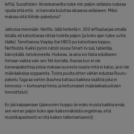
leffa). Suosittelen. Ilmaiskanavilta tulee niin paljon sellaista ruskeaa
ripulia että että... ei kannata kuluttaa aikaansa sellaiseen. Miksi
maksaa siitä Viihde-palveluna?
Jatkossa mennään: Netflix, tällä hetkellä n. 300 leffaa/sarjaa omalla
listalla, eli katsottavaa riittää todella paljon (ja koko ajan tulee uutta
tilalle). Tarvittaessa Viaplay (tai HBO) jos katsottava loppuu
Netflixistä. Kaikki pyörii nätisti isossa Smart-tv:ssä, tabletilla,
kännykällä, tietokoneella. Huikeaa. Ja aina voi tilata edulliseen
hintaan vaikka vain sen 1kk kerralla. Ihanaa kun ei ole
kanavapaketteja joissa maksaa suuresta osasta mitä ei katso, ja ei ole
määräaikaisia soppareita. Toista puolta sitten vähän edustaa Ruutu-
palvelu 1üga:aa varten (kauhea kattaus kaikkea sisältöä joka ei
kiinnosta -> korkeampi hinta, ja kettumaiset määräaikaisuuksien
hinnoittelut).
En jää kaipaamaan (jäävuoren huippu (ei edes muista kaikkia enää,
sen verran paljon koko ajan kaikennäköistä ongelmaa, että
muistikapasiteetti ei riitä kaiken tallentamiseen)):