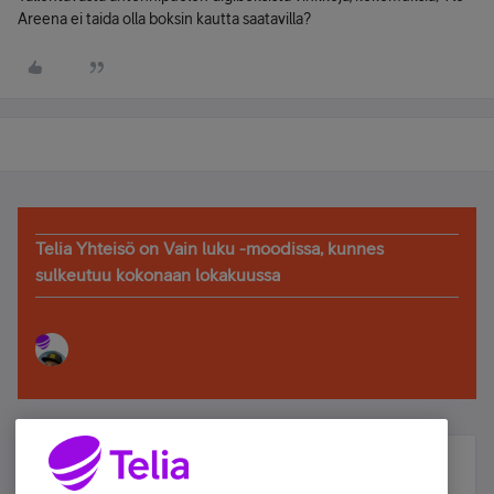
Areena ei taida olla boksin kautta saatavilla?
Telia Yhteisö on Vain luku -moodissa, kunnes
sulkeutuu kokonaan lokakuussa
Älä jää paitsi – osallistu ja voita!