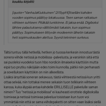
koukku kirjoitti:
[quote="VanhaJaKiukkuinen":2i15ypf4]Itselläni kahden
vuoden sopimus päättyy lokakuussa. Teen saman ratkaisun
viihteen suhteen: Pitäkää tunkkinne. Ei jaksa enää. Digiboksi
lähtee palautuksena välittömästi takaisin, kun sopimus
päättyy. Sopimukseen liittyvän modeemin lähetin takaisin
heti sopimuskauden alettua. Syynä tekninen surkeus.
Tältä tuntuu tällä hetkellä, hetken jo tuossa kerkesin innostua tästä
sonera viihde netissä ja mobiilissa -palvelusta, ja varsinkin siitä että
sai puoleksi vuodeksi tuon hbo nordicin ilmaiseksi käyttöön mutta
eipä tuo prutku näköjään edes toimi kunnolla, pätkii niin perhanasti
ja sovelluksen käyttökin on niin alkeellista.
Lisäksi ärsyttää soneran sekavuus, tästä viihteestä netissä kun yritti
ottaa selvää, niin tottakai menee sekaisin tuon telkkarin viihteen
kanssa, kuka älypää antaa kahdelle ERILLISELLE palvelulle saman
nimen? Tuo "netissä ja mobiilissa" ei kauheasti erottele digiboksilla
toimivaa ja netissä toimivaa palvelua toisistaan kun tuon voi
ymmärtää niin että se sama viihdepaketti on sitten vaan lisäksi siellä