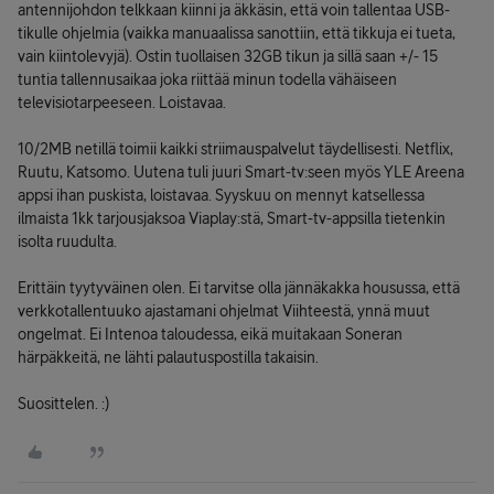
antennijohdon telkkaan kiinni ja äkkäsin, että voin tallentaa USB-
tikulle ohjelmia (vaikka manuaalissa sanottiin, että tikkuja ei tueta,
vain kiintolevyjä). Ostin tuollaisen 32GB tikun ja sillä saan +/- 15
tuntia tallennusaikaa joka riittää minun todella vähäiseen
televisiotarpeeseen. Loistavaa.
10/2MB netillä toimii kaikki striimauspalvelut täydellisesti. Netflix,
Ruutu, Katsomo. Uutena tuli juuri Smart-tv:seen myös YLE Areena
appsi ihan puskista, loistavaa. Syyskuu on mennyt katsellessa
ilmaista 1kk tarjousjaksoa Viaplay:stä, Smart-tv-appsilla tietenkin
isolta ruudulta.
Erittäin tyytyväinen olen. Ei tarvitse olla jännäkakka housussa, että
verkkotallentuuko ajastamani ohjelmat Viihteestä, ynnä muut
ongelmat. Ei Intenoa taloudessa, eikä muitakaan Soneran
härpäkkeitä, ne lähti palautuspostilla takaisin.
Suosittelen. :)