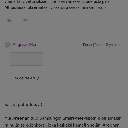
ymmärtänyt, et sinäkään mitenkään hirveästi Sonerasta pidä.
Altruismissä toki ei mitään vikaa, siitä saa kauniin karman. :)
AngryOldMan
Forum|Forum|11 years ago
A
Suosittelen. :)
Sait ylipuhuttua. ;-)
Yle Areenan tulo Samsungin Smart-televisioihin oli ainakin
minulla se oljenkorsi, joka katkaisi kamelin selän. Areenan