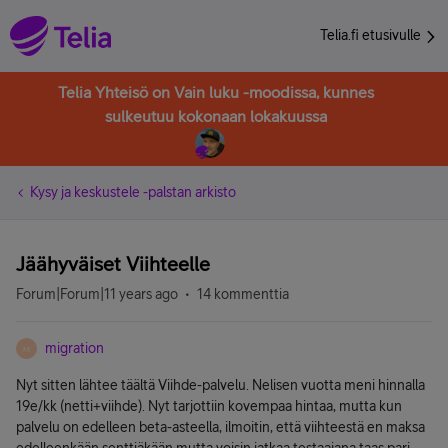
Telia.fi etusivulle
Telia Yhteisö on Vain luku -moodissa, kunnes
sulkeutuu kokonaan lokakuussa
Kysy ja keskustele -palstan arkisto
Jäähyväiset Viihteelle
Forum|Forum|11 years ago
14 kommenttia
migration
M
Nyt sitten lähtee täältä Viihde-palvelu. Nelisen vuotta meni hinnalla
19e/kk (netti+viihde). Nyt tarjottiin kovempaa hintaa, mutta kun
palvelu on edelleen beta-asteella, ilmoitin, että viihteestä en maksa