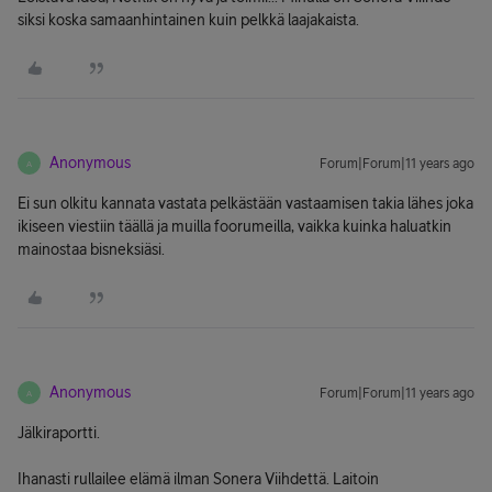
siksi koska samaanhintainen kuin pelkkä laajakaista.
Anonymous
Forum|Forum|11 years ago
A
Ei sun olkitu kannata vastata pelkästään vastaamisen takia lähes joka
ikiseen viestiin täällä ja muilla foorumeilla, vaikka kuinka haluatkin
mainostaa bisneksiäsi.
Anonymous
Forum|Forum|11 years ago
A
Jälkiraportti.
Ihanasti rullailee elämä ilman Sonera Viihdettä. Laitoin