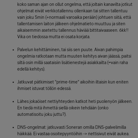
koko saman ajan on ollut ongelma, että joltain kanavilta jotkut
ohjelmat eivät verkkotallennu ollenkaan tai sitten tallentuu
vain joku 5min (+normaali varoaika perään) johtuen siitä, että
tallentamisen laiton jälkeen ohjelmatieto muuttuu ja siten
aikaisemmin asetettu tallennus häviää bittitaivaaseen. 6kk!!
Vika on tiedossa mutta ei osata korjata.
Palvelun kehittäminen, tai siis sen puute. Aivan pahimpia
ongelmia ratkotaan mutta muuten kehitys aivan jäässä, paitsi
siltä osin millä saataisiin lisätienestejä asiakkailta (=vain raha
edellä kehitys).
Jatkuvat pätkimiset "prime-time" aikoihin iltaisin kun eniten
ihmiset istuvat töllön edessä.
Lähes jokaöiset nettiyhteyden katkot heti puolenyön jälkeen.
En tiedä mitä ihmettä siellä oikein tehdään (onko
automatisoitu joku juttu?).
DNS-ongelmat: jatkuvasti Soneran omilla DNS-palvelimilla
häikkää. Ei vastaa osoitepyyntöihin -> nettisivut eivät aukea.