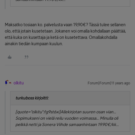
Maksatko tosiaan ko. palvelusta vaan 19,90€? Tässä tulee sellanen
olo, että jotain kusetetaan. Jokanen voi omalla kohdallaan päättää,
että kuka on kusettaja ja ketä on kusetettava. Omallakohdalla
ainakin tiedän kumpaan kuulun.
olkitu
Forum|Forum|11 years ago
turkuboss kirjoitti:
[quote="olkitu":fg9st6xi]Allekirjotan suuren osan vian...
Sopimukseni on vielä reilu vuoden voimassa... Minulla oli
pelkkä netti ja Sonera Viihde samaanhintaan 19.90€/kk...