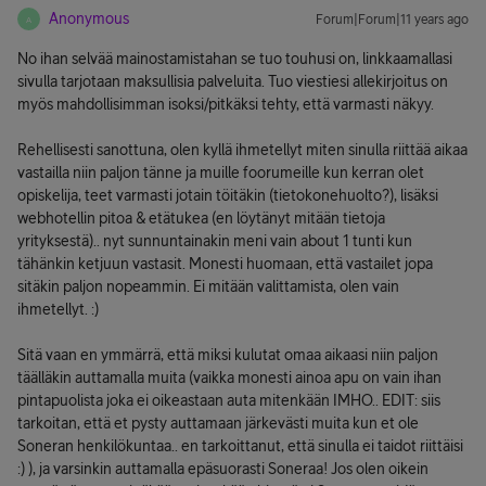
Anonymous
Forum|Forum|11 years ago
A
No ihan selvää mainostamistahan se tuo touhusi on, linkkaamallasi
sivulla tarjotaan maksullisia palveluita. Tuo viestiesi allekirjoitus on
myös mahdollisimman isoksi/pitkäksi tehty, että varmasti näkyy.
Rehellisesti sanottuna, olen kyllä ihmetellyt miten sinulla riittää aikaa
vastailla niin paljon tänne ja muille foorumeille kun kerran olet
opiskelija, teet varmasti jotain töitäkin (tietokonehuolto?), lisäksi
webhotellin pitoa & etätukea (en löytänyt mitään tietoja
yrityksestä).. nyt sunnuntainakin meni vain about 1 tunti kun
tähänkin ketjuun vastasit. Monesti huomaan, että vastailet jopa
sitäkin paljon nopeammin. Ei mitään valittamista, olen vain
ihmetellyt. :)
Sitä vaan en ymmärrä, että miksi kulutat omaa aikaasi niin paljon
täälläkin auttamalla muita (vaikka monesti ainoa apu on vain ihan
pintapuolista joka ei oikeastaan auta mitenkään IMHO.. EDIT: siis
tarkoitan, että et pysty auttamaan järkevästi muita kun et ole
Soneran henkilökuntaa.. en tarkoittanut, että sinulla ei taidot riittäisi
:) ), ja varsinkin auttamalla epäsuorasti Soneraa! Jos olen oikein