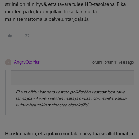
striimi on niin hyvä, että tavara tulee HD-tasoisena. Eikä
muuten pätki, kuten jollain toisella nimeltä
mainitsemattomalla palveluntarjoajalla.
AngryOldMan
Forum|Forum|11 years ago
A
Ei sun olkitu kannata vastata pelkästään vastaamisen takia
lähes joka ikiseen viestiin täällä ja muilla foorumeilla, vaikka
kuinka haluatkin mainostaa bisneksiäsi.
Hauska nähdä, että jotain muutakin ärsyttää sisällöttömät ja