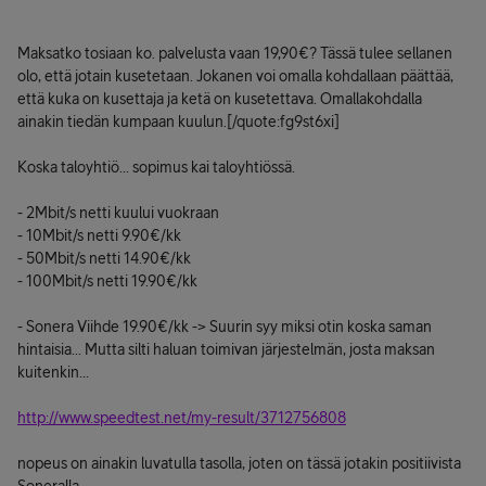
Maksatko tosiaan ko. palvelusta vaan 19,90€? Tässä tulee sellanen
olo, että jotain kusetetaan. Jokanen voi omalla kohdallaan päättää,
että kuka on kusettaja ja ketä on kusetettava. Omallakohdalla
ainakin tiedän kumpaan kuulun.[/quote:fg9st6xi]
Koska taloyhtiö... sopimus kai taloyhtiössä.
- 2Mbit/s netti kuului vuokraan
- 10Mbit/s netti 9.90€/kk
- 50Mbit/s netti 14.90€/kk
- 100Mbit/s netti 19.90€/kk
- Sonera Viihde 19.90€/kk -> Suurin syy miksi otin koska saman
hintaisia... Mutta silti haluan toimivan järjestelmän, josta maksan
kuitenkin...
http://www.speedtest.net/my-result/3712756808
nopeus on ainakin luvatulla tasolla, joten on tässä jotakin positiivista