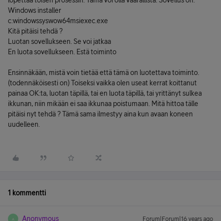
lopettaa toisen prosessin. Tämä voi olla vaarallista. Sovellus on:
Windows installer
c:windowssyswow64msiexec.exe
Kitä pitäisi tehdä ?
Luotan sovellukseen. Se voi jatkaa
En luota sovellukseen. Estä toiminto
Ensinnäkään, mistä voin tietää että tämä on luotettava toiminto.
(todennäköisesti on) Toiseksi vaikka olen useat kerrat koittanut
painaa OK:ta, luotan täpillä, tai en luota täpillä, tai yrittänyt sulkea
ikkunan, niin mikään ei saa ikkunaa poistumaan. Mitä hittoa tälle
pitäisi nyt tehdä ? Tämä sama ilmestyy aina kun avaan koneen
uudelleen.
1 kommentti
Anonymous
Forum|Forum|16 years ago
A