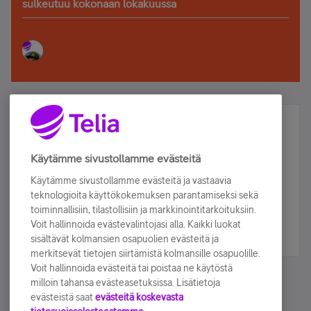
sulkeutuu kokonaan lokakuussa
Älä jää paitsi – osallistu ja voita!
Tilaa Telian uutiskirje ja olet mukana arvonnassa.
Käytämme sivustollamme evästeitä
Samalla saat parhaat asiakasedut suoraan
Käytämme sivustollamme evästeitä ja vastaavia
sähköpostiisi.
teknologioita käyttökokemuksen parantamiseksi sekä
toiminnallisiin, tilastollisiin ja markkinointitarkoituksiin.
Voit hallinnoida evästevalintojasi alla. Kaikki luokat
Tilaa nyt
sisältävät kolmansien osapuolien evästeitä ja
merkitsevät tietojen siirtämistä kolmansille osapuolille.
Voit hallinnoida evästeitä tai poistaa ne käytöstä
milloin tahansa evästeasetuksissa. Lisätietoja
evästeistä saat
evästeitä koskevasta