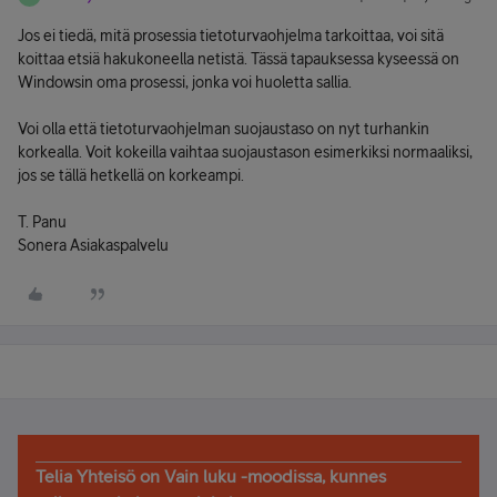
Jos ei tiedä, mitä prosessia tietoturvaohjelma tarkoittaa, voi sitä
koittaa etsiä hakukoneella netistä. Tässä tapauksessa kyseessä on
Windowsin oma prosessi, jonka voi huoletta sallia.
Voi olla että tietoturvaohjelman suojaustaso on nyt turhankin
korkealla. Voit kokeilla vaihtaa suojaustason esimerkiksi normaaliksi,
jos se tällä hetkellä on korkeampi.
T. Panu
Sonera Asiakaspalvelu
Telia Yhteisö on Vain luku -moodissa, kunnes