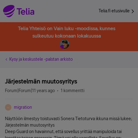
Telia.fi etusivulle
Telia Yhteisö on Vain luku -moodissa, kunnes
sulkeutuu kokonaan lokakuussa
Kysy ja keskustele -palstan arkisto
Järjestelmän muutosyritys
Forum|Forum|11 years ago
1 kommentti
migration
M
Näyttöön ilmestyy toistuvasti Sonera Tietoturva ikkuna missä lukee;
Järjestelmän muutosyritys
Deep Guard on havainnut, että sovellus yrittää manipuloida tai