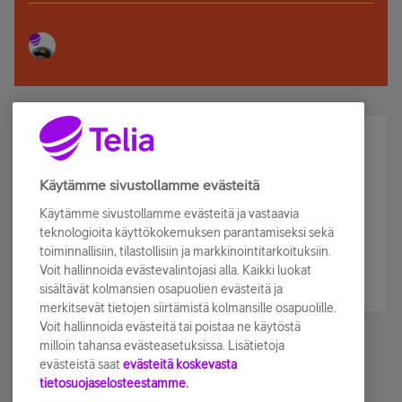
Älä jää paitsi – osallistu ja voita!
Tilaa Telian uutiskirje ja olet mukana arvonnassa.
Käytämme sivustollamme evästeitä
Samalla saat parhaat asiakasedut suoraan
Käytämme sivustollamme evästeitä ja vastaavia
sähköpostiisi.
teknologioita käyttökokemuksen parantamiseksi sekä
toiminnallisiin, tilastollisiin ja markkinointitarkoituksiin.
Voit hallinnoida evästevalintojasi alla. Kaikki luokat
Tilaa nyt
sisältävät kolmansien osapuolien evästeitä ja
merkitsevät tietojen siirtämistä kolmansille osapuolille.
Voit hallinnoida evästeitä tai poistaa ne käytöstä
milloin tahansa evästeasetuksissa. Lisätietoja
evästeistä saat
evästeitä koskevasta
tietosuojaselosteestamme.