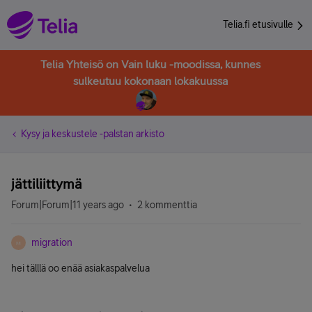
Telia.fi etusivulle
Telia Yhteisö on Vain luku -moodissa, kunnes
sulkeutuu kokonaan lokakuussa
Kysy ja keskustele -palstan arkisto
jättiliittymä
Forum|Forum|11 years ago
2 kommenttia
migration
M
hei tälllä oo enää asiakaspalvelua