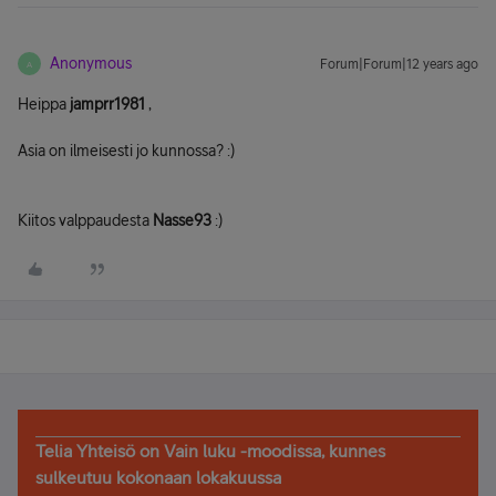
Anonymous
Forum|Forum|12 years ago
A
Heippa
jamprr1981
,
Asia on ilmeisesti jo kunnossa? :)
Kiitos valppaudesta
Nasse93
:)
Telia Yhteisö on Vain luku -moodissa, kunnes
sulkeutuu kokonaan lokakuussa