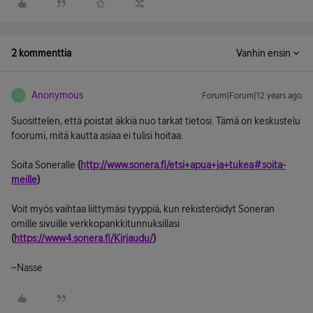
2 kommenttia
Vanhin ensin
Anonymous
Forum|Forum|12 years ago
A
Suosittelen, että poistat äkkiä nuo tarkat tietosi. Tämä on keskustelu
foorumi, mitä kautta asiaa ei tulisi hoitaa.
Soita Soneralle
(
http://www.sonera.fi/etsi+apua+ja+tukea#soita-
meille
)
Voit myös vaihtaa liittymäsi tyyppiä, kun rekisteröidyt Soneran
omille sivuille verkkopankkitunnuksillasi
(
https://www4.sonera.fi/Kirjaudu/
)
~Nasse