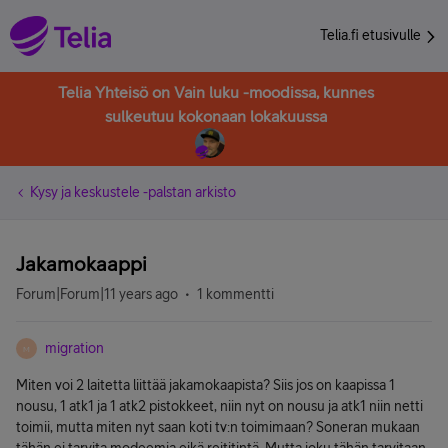
Telia.fi etusivulle
Telia Yhteisö on Vain luku -moodissa, kunnes
sulkeutuu kokonaan lokakuussa
Kysy ja keskustele -palstan arkisto
Jakamokaappi
Forum|Forum|11 years ago
1 kommentti
migration
M
Miten voi 2 laitetta liittää jakamokaapista? Siis jos on kaapissa 1
nousu, 1 atk1 ja 1 atk2 pistokkeet, niin nyt on nousu ja atk1 niin netti
toimii, mutta miten nyt saan koti tv:n toimimaan? Soneran mukaan