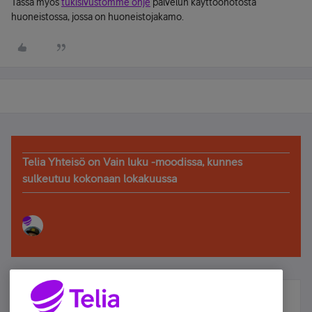
Tässä myös
tukisivustomme ohje
palvelun käyttöönotosta
huoneistossa, jossa on huoneistojakamo.
Telia Yhteisö on Vain luku -moodissa, kunnes
sulkeutuu kokonaan lokakuussa
Älä jää paitsi – osallistu ja voita!