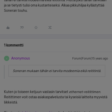
tähän ei tarvita modeemia eikä reititintä. Mutta joku tähän tarvitaan
ja se tietysti tulisi oma kustanteiseksi. Alkaa pikkuhiljaa kyllästyttää
Soneran touhu.
1 kommentti
Anonymous
Forum|Forum|15 years ago
A
Soneran mukaan tähän ei tarvita modeemia eikä reititintä.
Kuten jo toiseen ketjuun vastasin tarvitset
ethernet-reitittimen
.
Reitittimen voit ostaa asiakaspalvelusta tai kyseisiä laitteita myyvistä
liikkeistä.