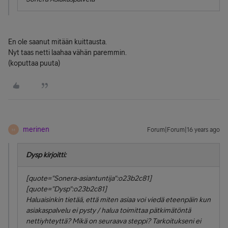
En ole saanut mitään kuittausta.
Nyt taas netti laahaa vähän paremmin.
(koputtaa puuta)
merinen
Forum|Forum|16 years ago
M
Dysp kirjoitti:
[quote="Sonera-asiantuntija":o23b2c81]
[quote="Dysp":o23b2c81]
Haluaisinkin tietää, että miten asiaa voi viedä eteenpäin kun
asiakaspalvelu ei pysty / halua toimittaa pätkimätöntä
nettiyhteyttä? Mikä on seuraava steppi? Tarkoitukseni ei