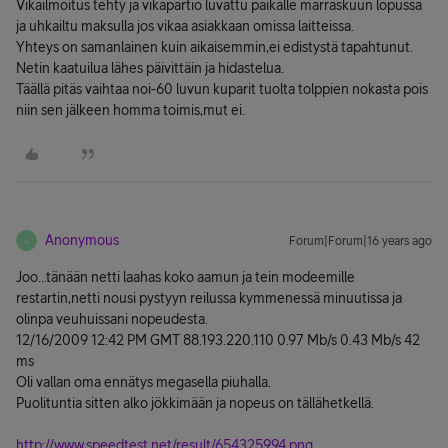
Vikailmoitus tehty ja vikapartio luvattu paikalle marraskuun lopussa
ja uhkailtu maksulla jos vikaa asiakkaan omissa laitteissa.
Yhteys on samanlainen kuin aikaisemmin,ei edistystä tapahtunut.
Netin kaatuilua lähes päivittäin ja hidastelua.
Täällä pitäs vaihtaa noi-60 luvun kuparit tuolta tolppien nokasta pois
niin sen jälkeen homma toimis,mut ei.
Anonymous
Forum|Forum|16 years ago
A
Joo...tänään netti laahas koko aamun ja tein modeemille
restartin,netti nousi pystyyn reilussa kymmenessä minuutissa ja
olinpa veuhuissani nopeudesta.
12/16/2009 12:42 PM GMT 88.193.220.110 0.97 Mb/s 0.43 Mb/s 42
ms
Oli vallan oma ennätys megasella piuhalla.
Puolituntia sitten alko jökkimään ja nopeus on tällähetkellä.
http://www.speedtest.net/result/654325994.png