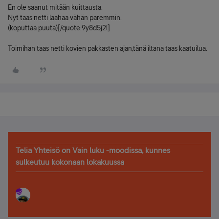
En ole saanut mitään kuittausta.
Nyt taas netti laahaa vähän paremmin.
(koputtaa puuta)[/quote:9y8d5j2l]
Toimihan taas netti kovien pakkasten ajan,tänä iltana taas kaatuilua.
Telia Yhteisö on Vain luku -moodissa, kunnes
sulkeutuu kokonaan lokakuussa