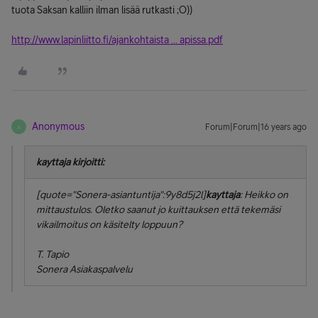
tuota Saksan kalliin ilman lisää rutkasti ;O))
http://www.lapinliitto.fi/ajankohtaista ... apissa.pdf
Anonymous
Forum|Forum|16 years ago
A
kayttaja kirjoitti:
[quote="Sonera-asiantuntija":9y8d5j2l]
kayttaja
: Heikko on
mittaustulos. Oletko saanut jo kuittauksen että tekemäsi
vikailmoitus on käsitelty loppuun?
T. Tapio
Sonera Asiakaspalvelu