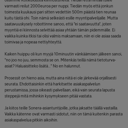
olisimme Kotikuidusta kiinnostuneita. Tiedän että hintaa tulee
varmasti reilut 2000euroa per nuppi. Tiedän myös että jonkun
toimesta kuukausi pari sitten vedettiin 500m päästä tien reunaa
kuitu tästä ohi. Toin nämä selkeästi esille myyntipalvelijalle. Mutta
saatavuuskysely robottinne sanoo, että "ei saatavuutta", joten
myyntiä ei kiinnosta selvittää asiaa yhtään tämän pidemmälle. Ei
vaikka kuinka itkisi tai olisi valmis maksamaan, niin ei ole asiaa saada
toimivaa ja nopeaa nettiyhteyttä.
Kaiken huippu oli kun myyjä 10minuutin vänkäämisen jälkeen sanoi,
"no joo no juu, semmosta se on. Mitenkäs teillä nämä tietoturva-
asiat? Haluaisitteko lisätä..." No en halunnut.
Prosessit on hieno asia, mutta aina niitä ei ole järkevää orjallisesti
seurata. Ehdottaisinkin että harkitsette asiakaspalvelun
perustamissa, jossa oikeasti palvellaan, eikä vain seurata lapusta
steppejä mitä mihinkin kysymykseen pitää vastata.
Ja kiitos teille Sonera-asiantuntijoille, jotka jaksatte täällä vastailla.
Vaikka kätenne ovat varmasti sidotut, niin on tämä kuitenkin parasta
asiakaspalvelua pitkiin aikoihin.