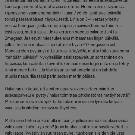
Ja aivan samaa Uuraisilla. Olen "rupatellut" aiheesta asiakaspalvelun
kanssa jo pari vuotta, mutta asia ei etene. Homma ei ole täysin sää
riippuvainen vaan enemmänkin iltaan / yöhön ajoittuva (päivällä
toimii pääsääntöisesti täydellisesti). Linja on 3-4 kertaa yritetty
nostaa 8megaan, jonka sonera lupaa ja päivisin homma toimiikin
loistavasti, mutta illalla... Joka kerta on nopeus palautettu 4 tai
2megaan. Ja tietysti mies tulee aina mittaamaan linjan päivällä,
jolloin testerin mukaan linja kättelee hyvin ~17megaseen asti.
Monesti olen pyytänyt että tulkaa illalla/yöllä, mutta töitä kuulemma
"tehdään päivisin". Nykyisellään asiakaspalveluun soittaminen on
hupaisaa, kun pakotan kaverit lukemaan ensin login mitä on jo tehty.
siinä menee hetki... Ja btw täysin samat ongelmat on kahdella
muulla naapurilla tässä parin sadan metrin päässä.
Haluaisinkin tietää, että miten asiaa voi viedä eteenpäin kun
asiakaspalvelu ei pysty / halua toimittaa pätkimätöntä nettiyhteyttä?
Mikä on seuraava steppi? Tarkoitukseni ei siis ole lynkata ketään
vaan saada vihdoin toimiva nettiyhteys.
Mistä saan tietoa onko mulla mitään järjellisiä mahdollisuuksia saada
valokaapeli taloni kylkeen? (noin kuukausi sitten uuraisilta vedettiin
valokaapeli jyväskylän suuntaan puhelinlankojen alle tien pielusta