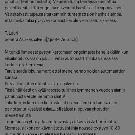
omat laitteet on testattu). Vikailmoitusta tehdessä kannattaa
painottaa sitä, että ongelma on voimakkaasti säästä riippuvainen.
Valitettavasti tapausta tarkemmin tuntematta on hankala sanoa,
että minkä takia pysyvää korjausta ei ole vielä saatu aikaiseksi.
T. Lauri
Sonera Asiakaspalvelu[/quote:2elixnch]
Mitenkä ihmeessä pystyn kertomaan ongelmasta kenellekkään kun
vikailmoituksissa on joku .....vetin automaatti minkä kanssa saa
keskustella henkeviä.
Tarvis saada joku numero ettei mene hermo noiden automaattien
kanssa.
Peräänkuulutan oikeata asiakaspalvelua.
Tästä häiriöstä on kyllä raportoitu lähes kymmenen vuoden ajan ja
parannusta ei ole liiemmin saatu!
Joka kerran kun olen keskustellut oikean ihmisen kanssa olen
painottanut kyseistä asiaa.....eli säästä riippuvaa yhteyden
menettämistä.
Tosin tänään yhteys kaatui kuivasta pakkas säästä huolimatta.
Normaalisti koneen käynnistettyäni linja nousee pystyyn 10-60
minuutin aikana,eli mielestäni hieman liian hitaasti.