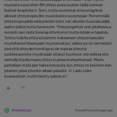
muutama vuosi sitten 8M yhteys jonka luvattiin täällä toimivan
(vanhat ilmajohdot n. 5km), mutta suurimmat yhteysongelmat
alkoivat yhteysnopeuden muutoksesta suurempaan. Pienemmällä
yhteysnopeudella vielä jotenkin toimi, toki silloinkin huonolla säällä
saattoi pätkiä mutta harvemmin. Yhteysongelmat ovat jokailtaisia ja
monesti olen niistä Soneraa informoinut mutta mitään ei tapahdu.
Tuntuu hullulta että joutuisimme maksamaan yhteysnopeuden
muutoksesta hitaampaan muutosmaksun, vaikka syy on varmastikin
siinä että yhteydentoimittaja ei ole nopeaa yhteyttä
osoitteeseemme myydessään ottanut huomioon sitä seikkaa että
vanhoilla linjoilla nopea yhteys ei pelaa moitteettomasti. Mietin
parhaillaan mistä alan hakea korvausta, kun yhteys on kelvoton ihan
jokainen päivä johonkin aikaan päivästä :-0. Lasku tulee
kuukausittain, mutta tarjottu palvelu ei !
Anonymous
Forum|Forum|16 years ago
A