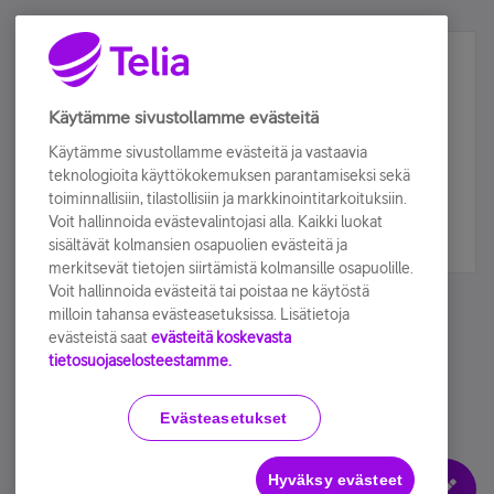
Älä jää paitsi – osallistu ja voita!
Tilaa Telian uutiskirje ja olet mukana arvonnassa.
Käytämme sivustollamme evästeitä
Samalla saat parhaat asiakasedut suoraan
Käytämme sivustollamme evästeitä ja vastaavia
sähköpostiisi.
teknologioita käyttökokemuksen parantamiseksi sekä
toiminnallisiin, tilastollisiin ja markkinointitarkoituksiin.
Voit hallinnoida evästevalintojasi alla. Kaikki luokat
Tilaa nyt
sisältävät kolmansien osapuolien evästeitä ja
merkitsevät tietojen siirtämistä kolmansille osapuolille.
Voit hallinnoida evästeitä tai poistaa ne käytöstä
milloin tahansa evästeasetuksissa. Lisätietoja
evästeistä saat
evästeitä koskevasta
tietosuojaselosteestamme.
Käyttöehdot
Accessibility statement
Evästeasetukset
Hyväksy evästeet
Evästeasetukset