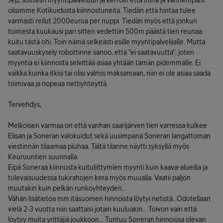
Jep, soittelin myyntipalveluun ja kerroin että minä ja vanhempani
olisimme Kotikuidusta kiinnostuneita. Tiedän että hintaa tulee
varmasti reilut 2000euroa per nuppi. Tiedän myös että jonkun
toimesta kuukausi pari sitten vedettiin 500m päästä tien reunaa
kuitu tästä ohi. Toin nämä selkeästi esille myyntipalvelijalle. Mutta
saatavuuskysely robottinne sanoo, että "ei saatavuutta", joten
myyntiä ei kiinnosta selvittää asiaa yhtään tämän pidemmälle. Ei
vaikka kuinka itkisi tai olisi valmis maksamaan, niin ei ole asiaa saada
toimivaa ja nopeaa nettiyhteyttä.
Tervehdys,
Melkoisen varmaa on että vanhan saarijärven tien varressa kulkee
Elisan ja Soneran valokuidut sekä uusimpana Soneran langattoman
viestinnän tilaamaa piuhaa. Tältä tilanne näytti syksyllä myös
Keuruuntien suunnalla.
Eipä Soneraa kiinnosta kuituliittymien myynti kuin kaava-alueilla ja
tulevaisuudessa tukirahojen kera myös muualla. Vaatii paljon
muutakin kuin pelkän runkoyhteyden...
Vähän lisätietoa mm.itäsuomen hinnoista löytyi netistä...Odotellaan
vielä 2-3 vuotta niin saattaisi jotain kuuluakin... Toivon vain että
löytyy muita yrittäjiä joukkoon... Tuntuu Soneran hinnoissa olevan