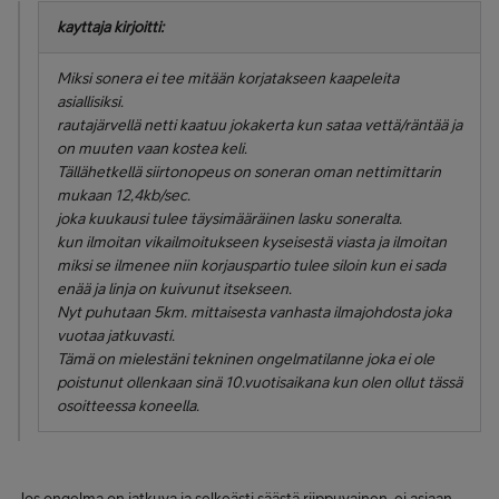
kayttaja kirjoitti:
Miksi sonera ei tee mitään korjatakseen kaapeleita
asiallisiksi.
rautajärvellä netti kaatuu jokakerta kun sataa vettä/räntää ja
on muuten vaan kostea keli.
Tällähetkellä siirtonopeus on soneran oman nettimittarin
mukaan 12,4kb/sec.
joka kuukausi tulee täysimääräinen lasku soneralta.
kun ilmoitan vikailmoitukseen kyseisestä viasta ja ilmoitan
miksi se ilmenee niin korjauspartio tulee siloin kun ei sada
enää ja linja on kuivunut itsekseen.
Nyt puhutaan 5km. mittaisesta vanhasta ilmajohdosta joka
vuotaa jatkuvasti.
Tämä on mielestäni tekninen ongelmatilanne joka ei ole
poistunut ollenkaan sinä 10.vuotisaikana kun olen ollut tässä
osoitteessa koneella.