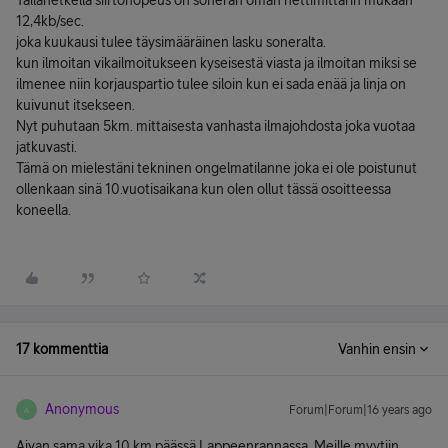
Tällähetkellä siirtonopeus on soneran oman nettimittarin mukaan
12,4kb/sec.
joka kuukausi tulee täysimääräinen lasku soneralta.
kun ilmoitan vikailmoitukseen kyseisestä viasta ja ilmoitan miksi se
ilmenee niin korjauspartio tulee siloin kun ei sada enää ja linja on
kuivunut itsekseen.
Nyt puhutaan 5km. mittaisesta vanhasta ilmajohdosta joka vuotaa
jatkuvasti.
Tämä on mielestäni tekninen ongelmatilanne joka ei ole poistunut
ollenkaan sinä 10.vuotisaikana kun olen ollut tässä osoitteessa
koneella.
17 kommenttia
Vanhin ensin
Anonymous
Forum|Forum|16 years ago
A
Aivan sama vika 10 km päässä Lappeenrannassa. Meille myytiin