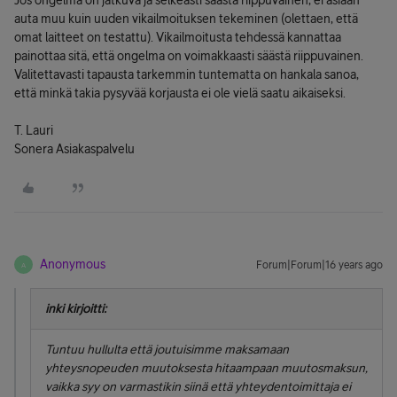
Jos ongelma on jatkuva ja selkeästi säästä riippuvainen, ei asiaan
auta muu kuin uuden vikailmoituksen tekeminen (olettaen, että
omat laitteet on testattu). Vikailmoitusta tehdessä kannattaa
painottaa sitä, että ongelma on voimakkaasti säästä riippuvainen.
Valitettavasti tapausta tarkemmin tuntematta on hankala sanoa,
että minkä takia pysyvää korjausta ei ole vielä saatu aikaiseksi.
T. Lauri
Sonera Asiakaspalvelu
Anonymous
Forum|Forum|16 years ago
A
inki kirjoitti:
Tuntuu hullulta että joutuisimme maksamaan
yhteysnopeuden muutoksesta hitaampaan muutosmaksun,
vaikka syy on varmastikin siinä että yhteydentoimittaja ei