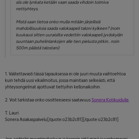
siis ole lynkata ketään vaan saada vihdoin toimiva
nettiyhteys.
Mistä saan tietoa onko mulla mitään järjellisiä
mahdollisuuksia saada valokaapeli taloni kylkeen? (noin
kuukausi sitten uuraisilta vedettiin valokaapeli jyväskylän
suuntaan puhelinlankojen alle tien pielusta pitkin.. noin
500m päästä talostani)
1. Valitettavasti tässä tapauksessa ei ole juuri muuta vaihtoehtoa
kuin tehdä uusi vikailmoitus, jossa mainitaan selkeästi, että
yhteysongelmat ajoittuvat tiettyihin kellonaikoihin.
2. Voit tarkistaa onko osoitteeseesi saatavuus
Sonera Kotikuidulle
.
T. Lauri
Sonera Asiakaspalvelu[/quote:o23b2c81][/quote:o23b2c81]