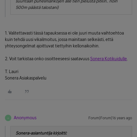
suuntaan puhelinlankojen alle tien pielusta pitkin.. noin
500m päästä talostani)
1. Valitettavasti tässä tapauksessa ei ole juuri muuta vaihtoehtoa
kuin tehdä uusi vikailmoitus, jossa mainitaan selkeästi, että
yhteysongelmat ajoittuvat tiettyihin kellonaikoihin.
2. Voit tarkistaa onko osoitteeseesi saatavuus
Sonera Kotikuidulle
.
T. Lauri
Sonera Asiakaspalvelu
Anonymous
Forum|Forum|16 years ago
A
Sonera-asiantuntija kirjoitti: