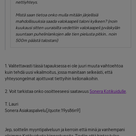
nettiyhteys.
Mistä saan tietoa onko mulla mitään järjellisiä
mahdollisuuksia saada valokaapeli taloni kylkeen? (noin
kuukausi sitten uuraisilta vedettiin valokaapeli jyväskylän
suuntaan puhelinlankojen alle tien pielusta pitkin.. noin
500m päästä talostani)
1. Valitettavasti tässä tapauksessa ei ole juuri muuta vaihtoehtoa
kuin tehdä uusi vikailmoitus, jossa mainitaan selkeästi, että
yhteysongelmat ajoittuvat tiettyihin kellonaikoihin.
2. Voit tarkistaa onko osoitteeseesi saatavuus
Sonera Kotikuidulle
.
T. Lauri
Sonera Asiakaspalvelu[/quote:19ys86n9]
Jep, soittelin myyntipalveluun ja kerroin että minä ja vanhempani