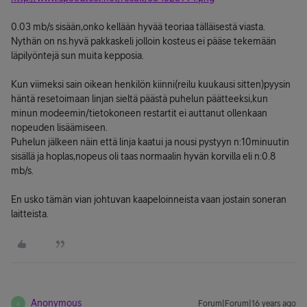
0.03 mb/s sisään,onko kellään hyvää teoriaa tälläisestä viasta.
Nythän on ns.hyvä pakkaskeli jolloin kosteus ei pääse tekemään
läpilyöntejä sun muita kepposia.
Kun viimeksi sain oikean henkilön kiinni(reilu kuukausi sitten)pyysin
häntä resetoimaan linjan sieltä päästä puhelun päätteeksi,kun
minun modeemin/tietokoneen restartit ei auttanut ollenkaan
nopeuden lisäämiseen.
Puhelun jälkeen näin että linja kaatui ja nousi pystyyn n:10minuutin
sisällä ja hoplas,nopeus oli taas normaalin hyvän korvilla eli n:0.8
mb/s.
En usko tämän vian johtuvan kaapeloinneista vaan jostain soneran
laitteista.
Anonymous
Forum|Forum|16 years ago
A