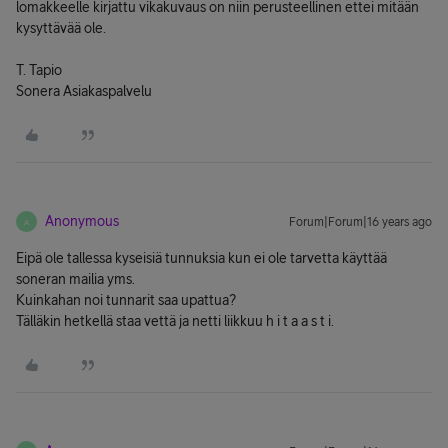
lomakkeelle kirjattu vikakuvaus on niin perusteellinen ettei mitään
kysyttävää ole.
T. Tapio
Sonera Asiakaspalvelu
Anonymous
Forum|Forum|16 years ago
A
Eipä ole tallessa kyseisiä tunnuksia kun ei ole tarvetta käyttää
soneran mailia yms.
Kuinkahan noi tunnarit saa upattua?
Tälläkin hetkellä staa vettä ja netti liikkuu h i t a a s t i.