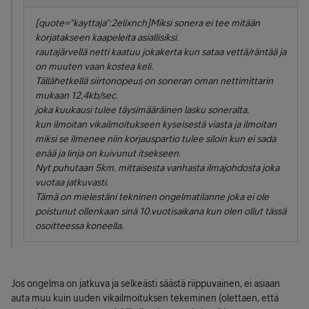
[quote="kayttaja":2elixnch]Miksi sonera ei tee mitään
korjatakseen kaapeleita asiallisiksi.
rautajärvellä netti kaatuu jokakerta kun sataa vettä/räntää ja
on muuten vaan kostea keli.
Tällähetkellä siirtonopeus on soneran oman nettimittarin
mukaan 12,4kb/sec.
joka kuukausi tulee täysimääräinen lasku soneralta.
kun ilmoitan vikailmoitukseen kyseisestä viasta ja ilmoitan
miksi se ilmenee niin korjauspartio tulee siloin kun ei sada
enää ja linja on kuivunut itsekseen.
Nyt puhutaan 5km. mittaisesta vanhasta ilmajohdosta joka
vuotaa jatkuvasti.
Tämä on mielestäni tekninen ongelmatilanne joka ei ole
poistunut ollenkaan sinä 10.vuotisaikana kun olen ollut tässä
osoitteessa koneella.
Jos ongelma on jatkuva ja selkeästi säästä riippuvainen, ei asiaan
auta muu kuin uuden vikailmoituksen tekeminen (olettaen, että