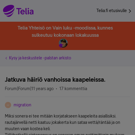
Telia.fi etusivulle
Telia Yhteisö on Vain luku -moodissa, kunnes
sulkeutuu kokonaan lokakuussa
Kysy ja keskustele -palstan arkisto
Jatkuva häiriö vanhoissa kaapeleissa.
Forum|Forum|11 years ago
17 kommenttia
migration
M
Miksi sonera ei tee mitään korjatakseen kaapeleita asiallisiksi.
rautajärvellä netti kaatuu jokakerta kun sataa vettä/räntää ja on
muuten vaan kostea keli.