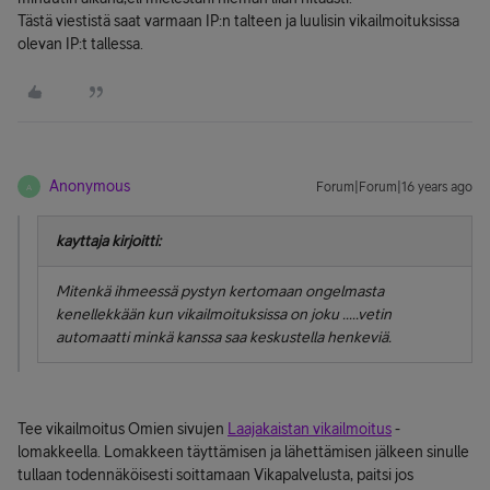
Tästä viestistä saat varmaan IP:n talteen ja luulisin vikailmoituksissa
olevan IP:t tallessa.
Anonymous
Forum|Forum|16 years ago
A
kayttaja kirjoitti:
Mitenkä ihmeessä pystyn kertomaan ongelmasta
kenellekkään kun vikailmoituksissa on joku .....vetin
automaatti minkä kanssa saa keskustella henkeviä.
Tee vikailmoitus Omien sivujen
Laajakaistan vikailmoitus
-
lomakkeella. Lomakkeen täyttämisen ja lähettämisen jälkeen sinulle
tullaan todennäköisesti soittamaan Vikapalvelusta, paitsi jos