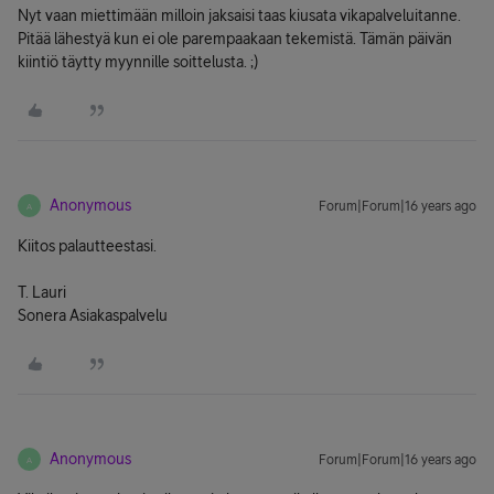
Nyt vaan miettimään milloin jaksaisi taas kiusata vikapalveluitanne.
Pitää lähestyä kun ei ole parempaakaan tekemistä. Tämän päivän
kiintiö täytty myynnille soittelusta. ;)
Anonymous
Forum|Forum|16 years ago
A
Kiitos palautteestasi.
T. Lauri
Sonera Asiakaspalvelu
Anonymous
Forum|Forum|16 years ago
A