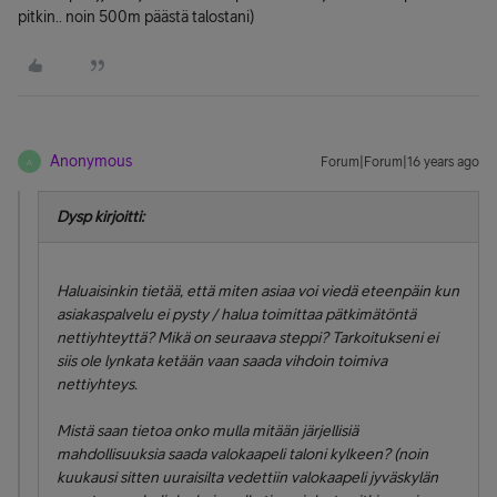
pitkin.. noin 500m päästä talostani)
Anonymous
Forum|Forum|16 years ago
A
Dysp kirjoitti:
Haluaisinkin tietää, että miten asiaa voi viedä eteenpäin kun
asiakaspalvelu ei pysty / halua toimittaa pätkimätöntä
nettiyhteyttä? Mikä on seuraava steppi? Tarkoitukseni ei
siis ole lynkata ketään vaan saada vihdoin toimiva
nettiyhteys.
Mistä saan tietoa onko mulla mitään järjellisiä
mahdollisuuksia saada valokaapeli taloni kylkeen? (noin
kuukausi sitten uuraisilta vedettiin valokaapeli jyväskylän