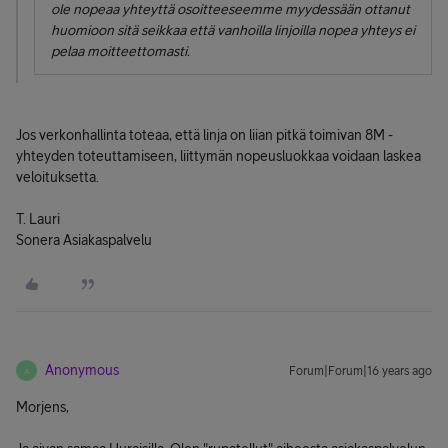
ole nopeaa yhteyttä osoitteeseemme myydessään ottanut
huomioon sitä seikkaa että vanhoilla linjoilla nopea yhteys ei
pelaa moitteettomasti.
Jos verkonhallinta toteaa, että linja on liian pitkä toimivan 8M -
yhteyden toteuttamiseen, liittymän nopeusluokkaa voidaan laskea
veloituksetta.
T. Lauri
Sonera Asiakaspalvelu
Anonymous
Forum|Forum|16 years ago
A
Morjens,