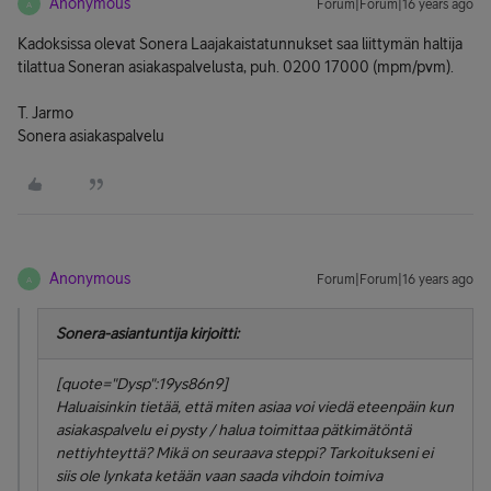
Anonymous
Forum|Forum|16 years ago
A
Kadoksissa olevat Sonera Laajakaistatunnukset saa liittymän haltija
tilattua Soneran asiakaspalvelusta, puh. 0200 17000 (mpm/pvm).
T. Jarmo
Sonera asiakaspalvelu
Anonymous
Forum|Forum|16 years ago
A
Sonera-asiantuntija kirjoitti:
[quote="Dysp":19ys86n9]
Haluaisinkin tietää, että miten asiaa voi viedä eteenpäin kun
asiakaspalvelu ei pysty / halua toimittaa pätkimätöntä
nettiyhteyttä? Mikä on seuraava steppi? Tarkoitukseni ei
siis ole lynkata ketään vaan saada vihdoin toimiva