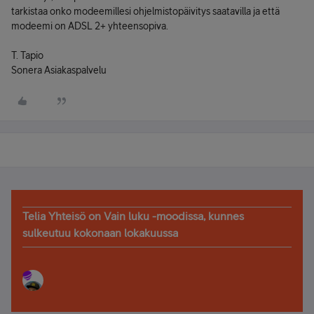
tarkistaa onko modeemillesi ohjelmistopäivitys saatavilla ja että
modeemi on ADSL 2+ yhteensopiva.
T. Tapio
Sonera Asiakaspalvelu
Telia Yhteisö on Vain luku -moodissa, kunnes
sulkeutuu kokonaan lokakuussa