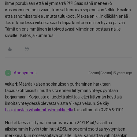
ihme porukkaan että ei ymmärrä ?!?! Saas nähä meneekö
irtisanominen noin vaan , kun sattumoisin sopimus on 24kk . Epäilen
että sanomista tulee , mutta tulukoot . Maksa en killinkiäkään enää .
Jos ei kuudessa viikossa saada linjaa kuntoon niin ei hyvää päivää .
Tämä on ensimmäinen ja toivottavasti viimeinen postaus näille
sivuille . Kiitos ja kumarrus .
Anonymous
Forum|Forum|15 years ago
A
vaklari
: Määräaikaisen sopimuksen purkaminen harkitaan
tapauskohtaisesti, mutta sitä ennen liittymän yhteys pyritään
korjaamaan. Korjausta ei tiedetä aloittaa, ellei liittymän käyttäjä
ilmoita yhteydessä olevasta viasta Vikapalveluun. Se käy
Laajakaistan vikailmoituslomakkeella
tai soittamalla 0206 90101.
Nostettaessa liittymän nopeus arvoon 24/1 Mbit/s saattaa
aikaisemmin hyvin toiminut ADSL-modeemi osoittaa hyytymisen
merkkejä, kun prosessoitava on sille liikaa. Kannattaa vähintäänkin