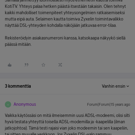
Samalla jähmettyy luonnollisesti myös ethernetin kautta toimiva
KotiTV. Yhteys palaa hetken päästä itsestään takaisin. Olen tehnyt
kaikki mahdolliset toimenpiteet yhteysongelmien ratkaisemiseksi
mutta eipä auta. Selaimen kautta toimiva Zyxelin toimintavalikko
näyttää DSL-yhteyden kohdalla näköjään jatkuvaa error-tilaa.
Rekisteröidyin asiakasnumeroni kanssa, katsokaapa näkyykö siellä
päässä mitään.
3 kommenttia
Vanhin ensin
Anonymous
Forum|Forum|15 years ago
A
Vaikka käytössäsi on mitä ilmeisemmin uusi ADSL-modeemi, olisi silti
hyvä testata yhteyttä toisella ADSL-modemilla ja -kaapelilla (ilman
jatkojohtoa). Tämä testi rajaisi vian joko modeemin tai sen kaapeliin,
tai sitten muualle verkkoon. Jos Zyxelin DSL-valo sammuu