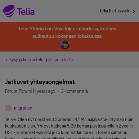
Telia.fi etusivulle
Telia Yhteisö on Vain luku -moodissa, kunnes
sulkeutuu kokonaan lokakuussa
Kysy ja keskustele -palstan arkisto
Jatkuvat yhteysongelmat
Forum|Forum|11 years ago
3 kommenttia
migration
M
Terve. Olen nyt omistanut Soneran 24/1M Laajakaista-liittymän noin
kuukauden ajan. Yhteys katkeaa 5-20 kertaa päivässä jolloin Zyxelin
DSL -ja Internet-valoista joko kummatkin tai vain toinen sammuu.