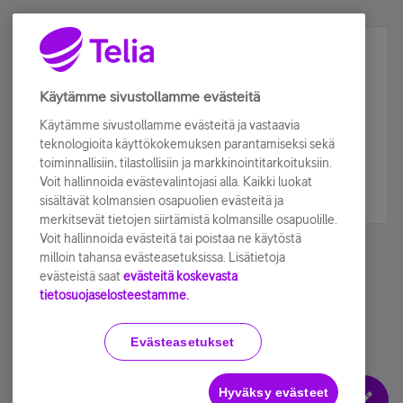
Älä jää paitsi – osallistu ja voita!
Tilaa Telian uutiskirje ja olet mukana arvonnassa.
Käytämme sivustollamme evästeitä
Samalla saat parhaat asiakasedut suoraan
Käytämme sivustollamme evästeitä ja vastaavia
sähköpostiisi.
teknologioita käyttökokemuksen parantamiseksi sekä
toiminnallisiin, tilastollisiin ja markkinointitarkoituksiin.
Voit hallinnoida evästevalintojasi alla. Kaikki luokat
Tilaa nyt
sisältävät kolmansien osapuolien evästeitä ja
merkitsevät tietojen siirtämistä kolmansille osapuolille.
Voit hallinnoida evästeitä tai poistaa ne käytöstä
milloin tahansa evästeasetuksissa. Lisätietoja
evästeistä saat
evästeitä koskevasta
tietosuojaselosteestamme.
Käyttöehdot
Accessibility statement
Evästeasetukset
Hyväksy evästeet
Evästeasetukset