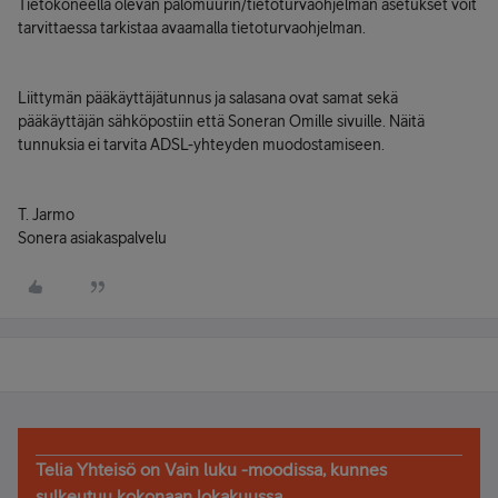
Tietokoneella olevan palomuurin/tietoturvaohjelman asetukset voit
tarvittaessa tarkistaa avaamalla tietoturvaohjelman.
Liittymän pääkäyttäjätunnus ja salasana ovat samat sekä
pääkäyttäjän sähköpostiin että Soneran Omille sivuille. Näitä
tunnuksia ei tarvita ADSL-yhteyden muodostamiseen.
T. Jarmo
Sonera asiakaspalvelu
Telia Yhteisö on Vain luku -moodissa, kunnes
sulkeutuu kokonaan lokakuussa