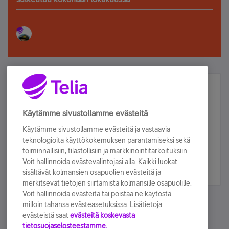
Älä jää paitsi – osallistu ja voita!
Tilaa Telian uutiskirje ja olet mukana arvonnassa.
Käytämme sivustollamme evästeitä
Samalla saat parhaat asiakasedut suoraan
Käytämme sivustollamme evästeitä ja vastaavia
sähköpostiisi.
teknologioita käyttökokemuksen parantamiseksi sekä
toiminnallisiin, tilastollisiin ja markkinointitarkoituksiin.
Voit hallinnoida evästevalintojasi alla. Kaikki luokat
Tilaa nyt
sisältävät kolmansien osapuolien evästeitä ja
merkitsevät tietojen siirtämistä kolmansille osapuolille.
Voit hallinnoida evästeitä tai poistaa ne käytöstä
milloin tahansa evästeasetuksissa. Lisätietoja
evästeistä saat
evästeitä koskevasta
tietosuojaselosteestamme.