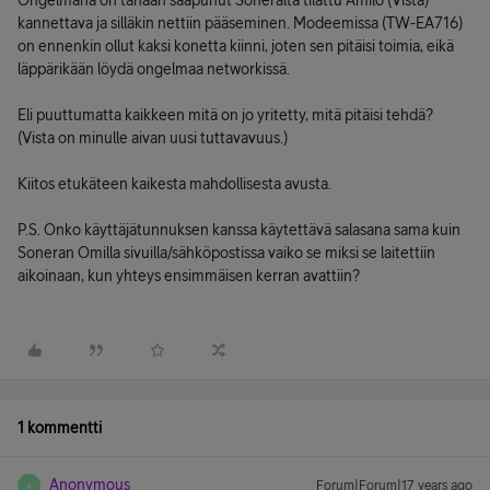
Ongelmana on tänään saapunut Soneralta tilattu Amilo (Vista)
kannettava ja silläkin nettiin pääseminen. Modeemissa (TW-EA716)
on ennenkin ollut kaksi konetta kiinni, joten sen pitäisi toimia, eikä
läppärikään löydä ongelmaa networkissä.
Eli puuttumatta kaikkeen mitä on jo yritetty, mitä pitäisi tehdä?
(Vista on minulle aivan uusi tuttavavuus.)
Kiitos etukäteen kaikesta mahdollisesta avusta.
P.S. Onko käyttäjätunnuksen kanssa käytettävä salasana sama kuin
Soneran Omilla sivuilla/sähköpostissa vaiko se miksi se laitettiin
aikoinaan, kun yhteys ensimmäisen kerran avattiin?
1 kommentti
Anonymous
Forum|Forum|17 years ago
A