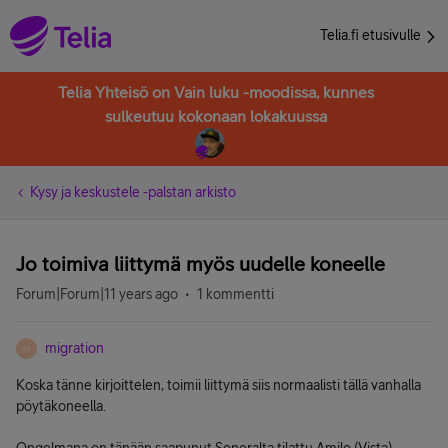
Telia.fi etusivulle
Telia Yhteisö on Vain luku -moodissa, kunnes
sulkeutuu kokonaan lokakuussa
Kysy ja keskustele -palstan arkisto
Jo toimiva liittymä myös uudelle koneelle
Forum|Forum|11 years ago
1 kommentti
migration
M
Koska tänne kirjoittelen, toimii liittymä siis normaalisti tällä vanhalla
pöytäkoneella.