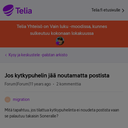
Telia.fi etusivulle
Telia Yhteisö on Vain luku -moodissa, kunnes
sulkeutuu kokonaan lokakuussa
Kysy ja keskustele -palstan arkisto
Jos kytkypuhelin jää noutamatta postista
Forum|Forum|11 years ago
2 kommenttia
migration
M
Mitä tapahtuu, jos tilattua kytkypuhelinta ei noudeta postista vaan
se palautuu takaisin Soneralle?