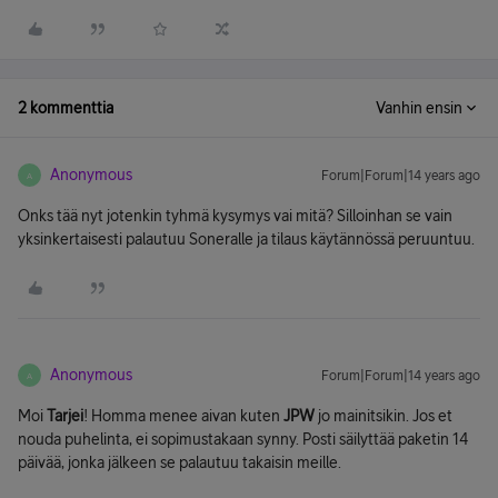
2 kommenttia
Vanhin ensin
Anonymous
Forum|Forum|14 years ago
A
Onks tää nyt jotenkin tyhmä kysymys vai mitä? Silloinhan se vain
yksinkertaisesti palautuu Soneralle ja tilaus käytännössä peruuntuu.
Anonymous
Forum|Forum|14 years ago
A
Moi
Tarjei
! Homma menee aivan kuten
JPW
jo mainitsikin. Jos et
nouda puhelinta, ei sopimustakaan synny. Posti säilyttää paketin 14
päivää, jonka jälkeen se palautuu takaisin meille.