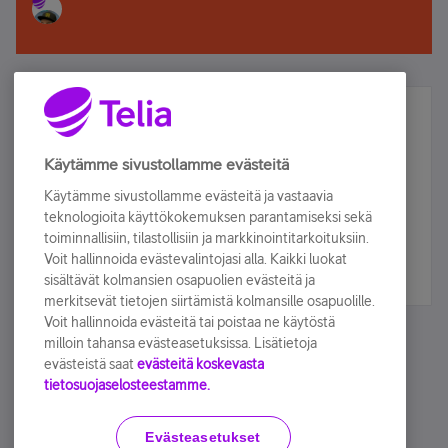
Älä jää paitsi – osallistu ja voita!
Tilaa Telian uutiskirje ja olet mukana arvonnassa.
Käytämme sivustollamme evästeitä
Samalla saat parhaat asiakasedut suoraan
Käytämme sivustollamme evästeitä ja vastaavia
sähköpostiisi.
teknologioita käyttökokemuksen parantamiseksi sekä
toiminnallisiin, tilastollisiin ja markkinointitarkoituksiin.
Voit hallinnoida evästevalintojasi alla. Kaikki luokat
Tilaa nyt
sisältävät kolmansien osapuolien evästeitä ja
merkitsevät tietojen siirtämistä kolmansille osapuolille.
Voit hallinnoida evästeitä tai poistaa ne käytöstä
milloin tahansa evästeasetuksissa. Lisätietoja
evästeistä saat
evästeitä koskevasta
tietosuojaselosteestamme.
Käyttöehdot
Accessibility statement
Evästeasetukset