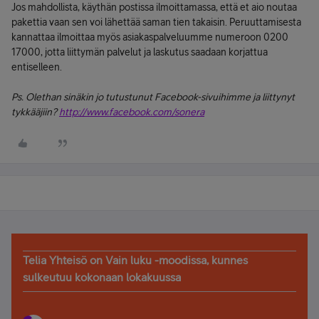
Jos mahdollista, käythän postissa ilmoittamassa, että et aio noutaa
pakettia vaan sen voi lähettää saman tien takaisin. Peruuttamisesta
kannattaa ilmoittaa myös asiakaspalveluumme numeroon 0200
17000, jotta liittymän palvelut ja laskutus saadaan korjattua
entiselleen.
Ps. Olethan sinäkin jo tutustunut Facebook-sivuihimme ja liittynyt
tykkääjiin?
http://www.facebook.com/sonera
Telia Yhteisö on Vain luku -moodissa, kunnes
sulkeutuu kokonaan lokakuussa