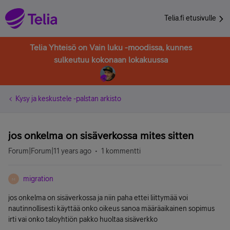
Telia.fi etusivulle
Telia Yhteisö on Vain luku -moodissa, kunnes
sulkeutuu kokonaan lokakuussa
Kysy ja keskustele -palstan arkisto
jos onkelma on sisäverkossa mites sitten
Forum|Forum|11 years ago
1 kommentti
migration
M
jos onkelma on sisäverkossa ja niin paha ettei liittymää voi
nautinnollisesti käyttää onko oikeus sanoa määräaikainen sopimus
irti vai onko taloyhtiön pakko huoltaa sisäverkko