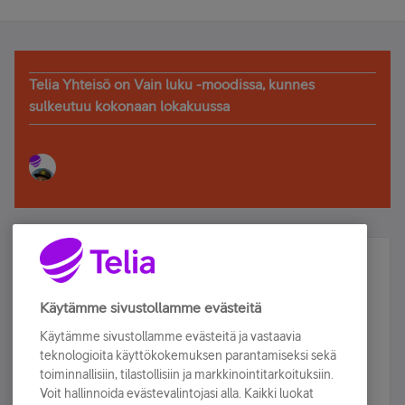
Telia Yhteisö on Vain luku -moodissa, kunnes
sulkeutuu kokonaan lokakuussa
Älä jää paitsi – osallistu ja voita!
Tilaa Telian uutiskirje ja olet mukana arvonnassa.
Käytämme sivustollamme evästeitä
Samalla saat parhaat asiakasedut suoraan
Käytämme sivustollamme evästeitä ja vastaavia
sähköpostiisi.
teknologioita käyttökokemuksen parantamiseksi sekä
toiminnallisiin, tilastollisiin ja markkinointitarkoituksiin.
Voit hallinnoida evästevalintojasi alla. Kaikki luokat
Tilaa nyt