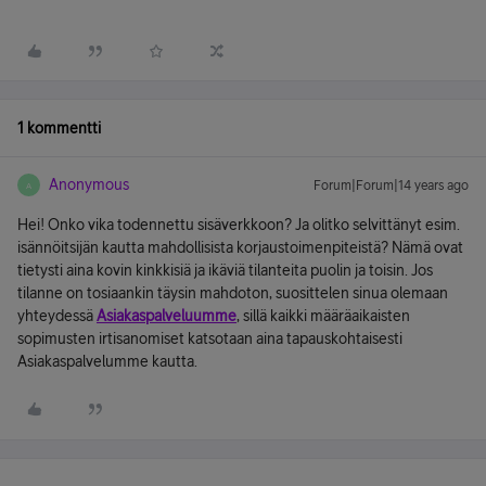
1 kommentti
Anonymous
Forum|Forum|14 years ago
A
Hei! Onko vika todennettu sisäverkkoon? Ja olitko selvittänyt esim.
isännöitsijän kautta mahdollisista korjaustoimenpiteistä? Nämä ovat
tietysti aina kovin kinkkisiä ja ikäviä tilanteita puolin ja toisin. Jos
tilanne on tosiaankin täysin mahdoton, suosittelen sinua olemaan
yhteydessä
Asiakaspalveluumme
, sillä kaikki määräaikaisten
sopimusten irtisanomiset katsotaan aina tapauskohtaisesti
Asiakaspalvelumme kautta.