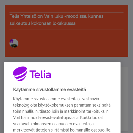
Telia Yhteisö on Vain luku -moodissa, kunnes
sulkeutuu kokonaan lokakuussa
Älä jää paitsi – osallistu ja voita!
Tilaa Telian uutiskirje ja olet mukana arvonnassa.
Käytämme sivustollamme evästeitä
Samalla saat parhaat asiakasedut suoraan
Käytämme sivustollamme evästeitä ja vastaavia
sähköpostiisi.
teknologioita käyttökokemuksen parantamiseksi sekä
toiminnallisiin, tilastollisiin ja markkinointitarkoituksiin.
Voit hallinnoida evästevalintojasi alla. Kaikki luokat
Tilaa nyt
sisältävät kolmansien osapuolien evästeitä ja
merkitsevät tietojen siirtämistä kolmansille osapuolille.