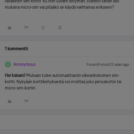
tavallinen sim-kortti' ku otin uuden liittymän, tuleeko tähän silti
mukana micro-sim vai pitääkö se käydä vaihtamas erikseen?
1 kommentti
Anonymous
Forum|Forum|12 years ago
A
Hei kaisani!
Mukaan tulee automaattisesti oikeankokoinen sim-
kortti. Nykyään korttikehyksestä voi irroittaa joko peruskortin tai
micro-sim-kortin.