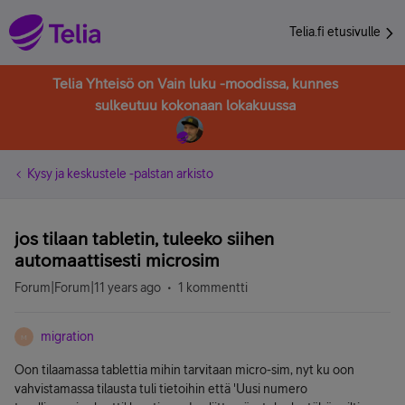
Telia.fi etusivulle
Telia Yhteisö on Vain luku -moodissa, kunnes
sulkeutuu kokonaan lokakuussa
Kysy ja keskustele -palstan arkisto
jos tilaan tabletin, tuleeko siihen
automaattisesti microsim
Forum|Forum|11 years ago
1 kommentti
migration
M
Oon tilaamassa tablettia mihin tarvitaan micro-sim, nyt ku oon
vahvistamassa tilausta tuli tietoihin että 'Uusi numero