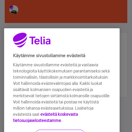
Älä jää paitsi – osallistu ja voita!
Tilaa Telian uutiskirje ja olet mukana arvonnassa.
Käytämme sivustollamme evästeitä
Samalla saat parhaat asiakasedut suoraan
Käytämme sivustollamme evästeitä ja vastaavia
sähköpostiisi.
teknologioita käyttökokemuksen parantamiseksi sekä
toiminnallisiin, tilastollisiin ja markkinointitarkoituksiin.
Voit hallinnoida evästevalintojasi alla. Kaikki luokat
Tilaa nyt
sisältävät kolmansien osapuolien evästeitä ja
merkitsevät tietojen siirtämistä kolmansille osapuolille.
Voit hallinnoida evästeitä tai poistaa ne käytöstä
milloin tahansa evästeasetuksissa. Lisätietoja
evästeistä saat
evästeitä koskevasta
tietosuojaselosteestamme.