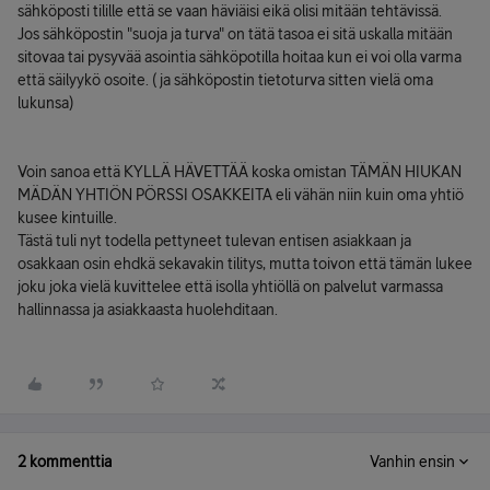
sähköposti tilille että se vaan häviäisi eikä olisi mitään tehtävissä.
Jos sähköpostin "suoja ja turva" on tätä tasoa ei sitä uskalla mitään
sitovaa tai pysyvää asointia sähköpotilla hoitaa kun ei voi olla varma
että säilyykö osoite. ( ja sähköpostin tietoturva sitten vielä oma
lukunsa)
Voin sanoa että KYLLÄ HÄVETTÄÄ koska omistan TÄMÄN HIUKAN
MÄDÄN YHTIÖN PÖRSSI OSAKKEITA eli vähän niin kuin oma yhtiö
kusee kintuille.
Tästä tuli nyt todella pettyneet tulevan entisen asiakkaan ja
osakkaan osin ehdkä sekavakin tilitys, mutta toivon että tämän lukee
joku joka vielä kuvittelee että isolla yhtiöllä on palvelut varmassa
hallinnassa ja asiakkaasta huolehditaan.
2 kommenttia
Vanhin ensin