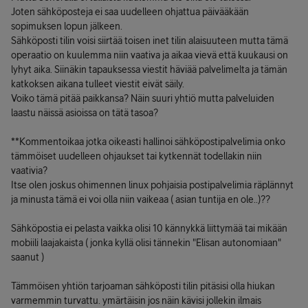
Joten sähköposteja ei saa uudelleen ohjattua päivääkään
sopimuksen lopun jälkeen.
Sähköposti tilin voisi siirtää toisen inet tilin alaisuuteen mutta tämä
operaatio on kuulemma niin vaativa ja aikaa vievä että kuukausi on
lyhyt aika. Siinäkin tapauksessa viestit häviää palvelimelta ja tämän
katkoksen aikana tulleet viestit eivät säily.
Voiko tämä pitää paikkansa? Näin suuri yhtiö mutta palveluiden
laastu näissä asioissa on tätä tasoa?
**Kommentoikaa jotka oikeasti hallinoi sähköpostipalvelimia onko
tämmöiset uudelleen ohjaukset tai kytkennät todellakin niin
vaativia?
Itse olen joskus ohimennen linux pohjaisia postipalvelimia räplännyt
ja minusta tämä ei voi olla niin vaikeaa ( asian tuntija en ole..)??
Sähköpostia ei pelasta vaikka olisi 10 kännykkä liittymää tai mikään
mobiili laajakaista ( jonka kyllä olisi tännekin "Elisan autonomiaan"
saanut )
Tämmöisen yhtiön tarjoaman sähköposti tilin pitäsisi olla hiukan
varmemmin turvattu. ymärtäisin jos näin kävisi jollekin ilmais