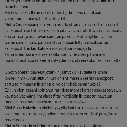
siirrettyä soneran nettiliittymää uuteen osoitteeseni, vaikka näin
olisin halunnut.
Eihän siinä elisalla on edullisemmat ja kuuleman mukaan
varmemmin toimivat nettiyhteydet.
Mutta Ongelmaan olen työasioissa käyttänyt aktiivisesti omaa inetin
sähköposti osoitetta koska olen pitänyt sitä luotettavana ja varmana,
kun on ison ja mahtavan soneran palvelu. Mutta nyt kun vähän
pakon sanelemana jouduin irtisanomaan liittymän sulkeutuu
sähköposti tilinikin, kahden viikon irtisanomis ajalla.
Tämä aiheuttaa melkoisen katkoksen yhteyden pitoihini ja
mahdollisesti osa tärkeistä yhteyden otoista jää kokonaan saamatta.
Onko Soneran palvelut jotenkin jäänyt kivikaudelle tai sinne
jonnekin 90-luvun alkuun kun on ensimäisen kerran sähköposti
saatu toimimaan niin siihen ei voida tehdä parannuksia?
Eli kun olen asiaani koittanut ratkaista monta kertaa asiakaspalvelun
kautta eivät nämä "intialaiset" tai mistäpäin lie ostetut palvelun
tarjoajat osanneet sanoa muutakuin että voi voi.
Sähköpostipalveluun pitäisi nykypäivänä kuulua osoitteen siirto tai
jokin muutto ilmotus tyyppinen palvelu kuten on tässä posti/itella
palvelussakin.
Mutta Soneralla ei tälläistä kuulemma ole eikä ole tulossa.