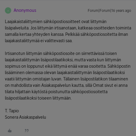
Anonymous
Forum|Forum|16 years ago
A
Laajakaistaliittymien sähköpostiosoitteet ovat liittymän
lisäpalveluita. Jos liittymän irtisanotaan, katkeaa osoitteiden toiminta
samalla kertaa yhteyden kanssa. Pelkkää sähköpostiosoitetta ilman
laajakaistaliittymää ei valittevasti saa.
Irtisanotun liittymän sähköpostiosoite on siirrettävissä toisen
laajakaistaliittymän lisäpostilaatikoksi, mutta vasta kun liittymän
sopimus on loppunut eikä liittymä enää varaa osoitetta. Sähköpostin
lisääminen olemassa olevan laajakaistaliittymän lisäpostilaatikoksi
vaatii liittymän omistajan luvan. Tällainen lisäpostilatikon tilaaminen
on mahdollista vain Asiakaspalvelun kautta, sillä Omat sivut ei anna
tilata hiljattain käytöstä poistunutta sähköpostiosoitetta
lisäpostilaatikoksi toiseen liittymään.
T. Tapio
Sonera Asiakaspalvelu