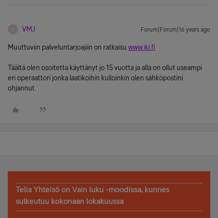
VMJ
Forum|Forum|16 years ago
V
Muuttuviin palveluntarjoajiin on ratkaisu
www.iki.fi
Täältä olen osoitetta käyttänyt jo 15 vuotta ja alla on ollut useampi
eri operaattori jonka laatikoihin kulloinkin olen sähköpostini
ohjannut.
Telia Yhteisö on Vain luku -moodissa, kunnes
sulkeutuu kokonaan lokakuussa