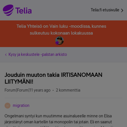
Telia.fi etusivulle
Telia Yhteisö on Vain luku -moodissa, kunnes
sulkeutuu kokonaan lokakuussa
Kysy ja keskustele -palstan arkisto
Jouduin muuton takia IRTISANOMAAN
LIITYMÄNI!
Forum|Forum|11 years ago
2 kommenttia
migration
M
Ongelmani syntyi kun muutimme asuinalueelle minne on Elisa
järjestänyt oman kartellin tai monopolin tai jotain. Eli en saanut