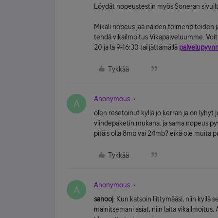
Löydät nopeustestin myös Soneran sivuil
Mikäli nopeus jää näiden toimenpiteiden jä
tehdä vikailmoitus Vikapalveluumme. Vo
20 ja la 9-16:30 tai jättämällä
palvelupyyn
Tykkää
Anonymous
A
olen resetoinut kyllä jo kerran ja on lyhyt
viihdepaketin mukana. ja sama nopeus pysy
pitäis olla 8mb vai 24mb? eikä ole muita p
Tykkää
Anonymous
A
sanooj
: Kun katsoin liittymääsi, niin kyllä
mainitsemani asiat, niin laita vikailmoitu