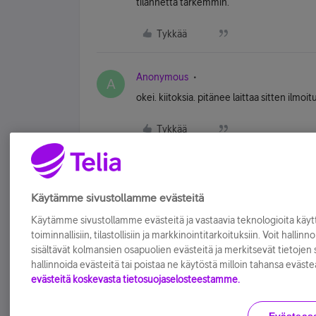
tilannetta tarkemmin.
Tykkää
Anonymous
A
okei. kiitoksia. pitänee laittaa sitten ilmoit
Tykkää
Käytämme sivustollamme evästeitä
Käytämme sivustollamme evästeitä ja vastaavia teknologioita kä
toiminnallisiin, tilastollisiin ja markkinointitarkoituksiin. Voit hallinn
sisältävät kolmansien osapuolien evästeitä ja merkitsevät tietojen si
hallinnoida evästeitä tai poistaa ne käytöstä milloin tahansa eväste
evästeitä koskevasta tietosuojaselosteestamme.