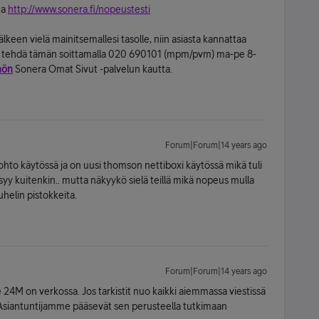
ta
http://www.sonera.fi/nopeustesti
lkeen vielä mainitsemallesi tasolle, niin asiasta kannattaa
it tehdä tämän soittamalla 020 690101 (mpm/pvm) ma-pe 8-
nön
Sonera Omat Sivut -palvelun kautta.
Forum|Forum|14 years ago
 johto käytössä ja on uusi thomson nettiboxi käytössä mikä tuli
y kuitenkin.. mutta näkyykö sielä teillä mikä nopeus mulla
uhelin pistokkeita.
Forum|Forum|14 years ago
 se 24M on verkossa. Jos tarkistit nuo kaikki aiemmassa viestissä
s. Asiantuntijamme pääsevät sen perusteella tutkimaan