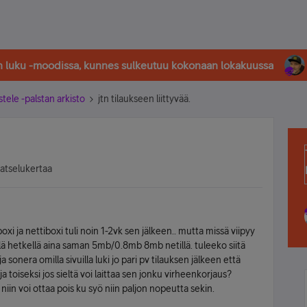
in luku -moodissa, kunnes sulkeutuu kokonaan lokakuussa
stele -palstan arkisto
jtn tilaukseen liittyvää.
katselukertaa
oxi ja nettiboxi tuli noin 1-2vk sen jälkeen.. mutta missä viipyy
ä hetkellä aina saman 5mb/0.8mb 8mb netillä. tuleeko siitä
sonera omilla sivuilla luki jo pari pv tilauksen jälkeen että
toiseksi jos sieltä voi laittaa sen jonku virheenkorjaus?
iin voi ottaa pois ku syö niin paljon nopeutta sekin.