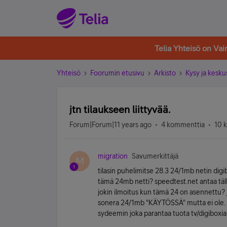
Telia Yhteisö on Va
Yhteisö
Foorumin etusivu
Arkisto
Kysy ja kesku
jtn tilaukseen liittyvää.
Forum|Forum|11 years ago
4 kommenttia
10 
migration
Savumerkittäjä
M
tilasin puhelimitse 28.3 24/1mb netin digib
tämä 24mb netti? speedtest.net antaa täll
jokin ilmoitus kun tämä 24 on asennettu? ja 
sonera 24/1mb "KÄYTÖSSÄ" mutta ei ole. ja 
sydeemin joka parantaa tuota tv/digiboxia n