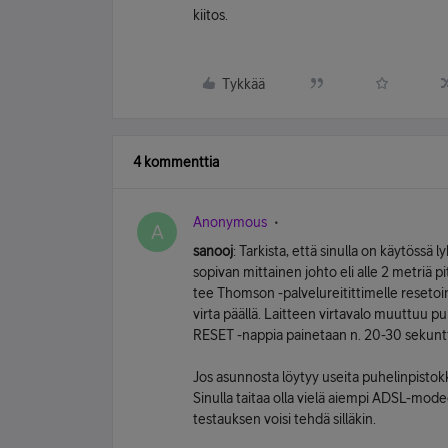
kiitos.
Tykkää
4 kommenttia
Anonymous
A
sanooj
: Tarkista, että sinulla on käytössä
sopivan mittainen johto eli alle 2 metriä 
tee Thomson -palvelureitittimelle resetoi
virta päällä. Laitteen virtavalo muuttuu p
RESET -nappia painetaan n. 20-30 sekuntt
Jos asunnosta löytyy useita puhelinpistokke
Sinulla taitaa olla vielä aiempi ADSL-mod
testauksen voisi tehdä silläkin.