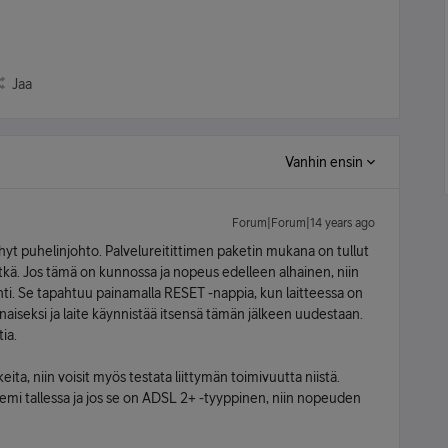
Jaa
Vanhin ensin
Forum|Forum|14 years ago
 lyhyt puhelinjohto. Palvelureitittimen paketin mukana on tullut
pitkä. Jos tämä on kunnossa ja nopeus edelleen alhainen, niin
nti. Se tapahtuu painamalla RESET -nappia, kun laitteessa on
unaiseksi ja laite käynnistää itsensä tämän jälkeen uudestaan.
ia.
ita, niin voisit myös testata liittymän toimivuutta niistä.
eemi tallessa ja jos se on ADSL 2+ -tyyppinen, niin nopeuden