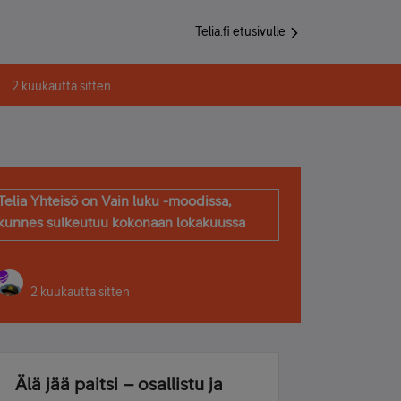
Telia.fi etusivulle
2 kuukautta sitten
Telia Yhteisö on Vain luku -moodissa,
kunnes sulkeutuu kokonaan lokakuussa
2 kuukautta sitten
Älä jää paitsi – osallistu ja