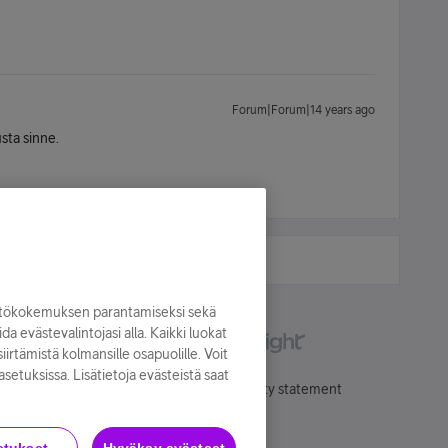
Forum|Forum|14 years ago
usta sinne.
yttökokemuksen parantamiseksi sekä
oida evästevalintojasi alla. Kaikki luokat
irtämistä kolmansille osapuolille. Voit
asetuksissa. Lisätietoja evästeistä saat
Käyttöehdot
Accessibility statement