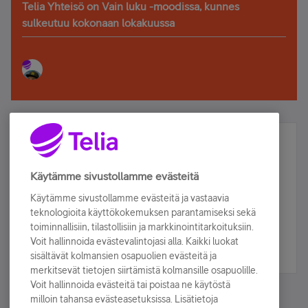
Telia Yhteisö on Vain luku -moodissa, kunnes
sulkeutuu kokonaan lokakuussa
Älä jää paitsi – osallistu ja voita!
Tilaa Telian uutiskirje ja olet mukana arvonnassa.
Käytämme sivustollamme evästeitä
Samalla saat parhaat asiakasedut suoraan
Käytämme sivustollamme evästeitä ja vastaavia
sähköpostiisi.
teknologioita käyttökokemuksen parantamiseksi sekä
toiminnallisiin, tilastollisiin ja markkinointitarkoituksiin.
Voit hallinnoida evästevalintojasi alla. Kaikki luokat
Tilaa nyt
sisältävät kolmansien osapuolien evästeitä ja
merkitsevät tietojen siirtämistä kolmansille osapuolille.
Voit hallinnoida evästeitä tai poistaa ne käytöstä
milloin tahansa evästeasetuksissa. Lisätietoja