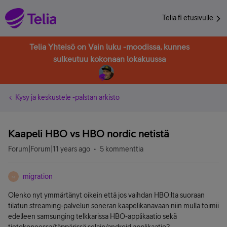
Telia.fi etusivulle
Telia Yhteisö on Vain luku -moodissa, kunnes
sulkeutuu kokonaan lokakuussa
Kysy ja keskustele -palstan arkisto
Kaapeli HBO vs HBO nordic netistä
Forum|Forum|11 years ago
5 kommenttia
migration
M
Olenko nyt ymmärtänyt oikein että jos vaihdan HBO:lta suoraan
tilatun streaming-palvelun soneran kaapelikanavaan niin mulla toimii
edelleen samsunging telkkarissa HBO-applikaatio sekä