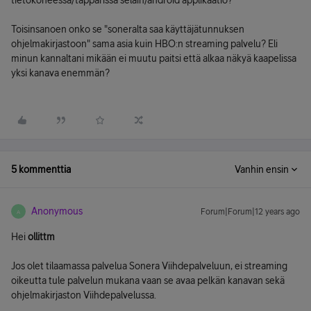
tietokoneessa/täppärissä selain/android applikaatio?
Toisinsanoen onko se "soneralta saa käyttäjätunnuksen
ohjelmakirjastoon" sama asia kuin HBO:n streaming palvelu? Eli
minun kannaltani mikään ei muutu paitsi että alkaa näkyä kaapelissa
yksi kanava enemmän?
5 kommenttia
Vanhin ensin
Anonymous
Forum|Forum|12 years ago
A
Hei
ollittm
Jos olet tilaamassa palvelua Sonera Viihdepalveluun, ei streaming
oikeutta tule palvelun mukana vaan se avaa pelkän kanavan sekä
ohjelmakirjaston Viihdepalvelussa.