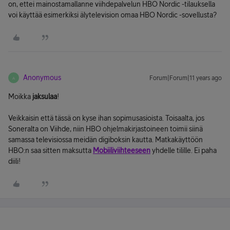
on, ettei mainostamallanne viihdepalvelun HBO Nordic -tilauksella
voi käyttää esimerkiksi älytelevision omaa HBO Nordic -sovellusta?
Anonymous
Forum|Forum|11 years ago
A
Moikka
jaksulaa
!
Veikkaisin että tässä on kyse ihan sopimusasioista. Toisaalta, jos
Soneralta on Viihde, niin HBO ohjelmakirjastoineen toimii siinä
samassa televisiossa meidän digiboksin kautta. Matkakäyttöön
HBO:n saa sitten maksutta
Mobiiliviihteeseen
yhdelle tilille. Ei paha
diili!