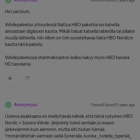
Anonymous
Forum|Forum|12 years ago
A
Hei yarchum,
Viihdepalvelun yhteydessä tilattua HBO pakettia voi katsella
ainoastaan digiboxin kautta. Mikäli haluat katsella tabletilla tai jollakin
muulla laitteella, niin silloin on toki suositeltavaa tilata HBO Nordicin
kautta tämä palvelu.
Viihdepalvelussa ohjelmakirjaston lisäksi näkyy myös HBO kanava
HD tasoisena.
Anonymous
Forum|Forum|11 years ago
A
Uutena asiakkaana on miellyttävää nähdä, että tämä nykyinen HBO
Nordic + Sonera Viihde -järjestely toimii sentään jo inasen
järkevämmin kuin aiemmin, mutta silti hiukan hämää.
Ymmärrättehän varmasti siellä Soneralla, kuinka _todella_typerää_