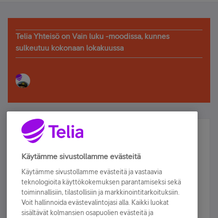
Telia Yhteisö on Vain luku -moodissa, kunnes
sulkeutuu kokonaan lokakuussa
Älä jää paitsi – osallistu ja voita!
Tilaa Telian uutiskirje ja olet mukana arvonnassa.
Käytämme sivustollamme evästeitä
Samalla saat parhaat asiakasedut suoraan
Käytämme sivustollamme evästeitä ja vastaavia
sähköpostiisi.
teknologioita käyttökokemuksen parantamiseksi sekä
toiminnallisiin, tilastollisiin ja markkinointitarkoituksiin.
Voit hallinnoida evästevalintojasi alla. Kaikki luokat
Tilaa nyt
sisältävät kolmansien osapuolien evästeitä ja