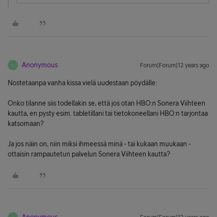
Anonymous
Forum|Forum|12 years ago
A
Nostetaanpa vanha kissa vielä uudestaan pöydälle:
Onko tilanne siis todellakin se, että jos otan HBO:n Sonera Viihteen
kautta, en pysty esim. tabletillani tai tietokoneellani HBO:n tarjontaa
katsomaan?
Ja jos näin on, niin miksi ihmeessä minä - tai kukaan muukaan -
ottaisin rampautetun palvelun Sonera Viihteen kautta?