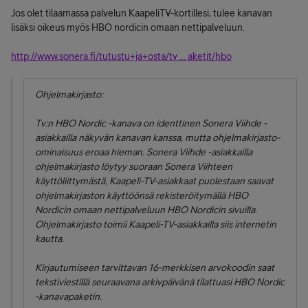
Jos olet tilaamassa palvelun KaapeliTV-kortillesi, tulee kanavan
lisäksi oikeus myös HBO nordicin omaan nettipalveluun.
http://www.sonera.fi/tutustu+ja+osta/tv ... aketit/hbo
Ohjelmakirjasto:
Tv:n HBO Nordic -kanava on identtinen Sonera Viihde -
asiakkailla näkyvän kanavan kanssa, mutta ohjelmakirjasto-
ominaisuus eroaa hieman. Sonera Viihde -asiakkailla
ohjelmakirjasto löytyy suoraan Sonera Viihteen
käyttöliittymästä, Kaapeli-TV-asiakkaat puolestaan saavat
ohjelmakirjaston käyttöönsä rekisteröitymällä HBO
Nordicin omaan nettipalveluun HBO Nordicin sivuilla.
Ohjelmakirjasto toimii Kaapeli-TV-asiakkailla siis internetin
kautta.
Kirjautumiseen tarvittavan 16-merkkisen arvokoodin saat
tekstiviestillä seuraavana arkivpäivänä tilattuasi HBO Nordic
-kanavapaketin.