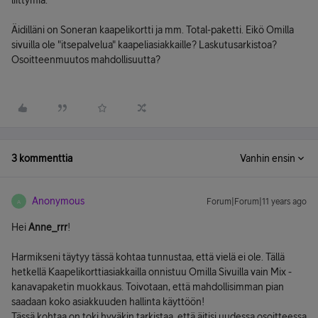
liittymiä."
Äidilläni on Soneran kaapelikortti ja mm. Total-paketti. Eikö Omilla
sivuilla ole "itsepalvelua" kaapeliasiakkaille? Laskutusarkistoa?
Osoitteenmuutos mahdollisuutta?
3 kommenttia
Vanhin ensin
Anonymous
Forum|Forum|11 years ago
A
Hei
Anne_rrr
!
Harmikseni täytyy tässä kohtaa tunnustaa, että vielä ei ole. Tällä
hetkellä Kaapelikorttiasiakkailla onnistuu Omilla Sivuilla vain Mix -
kanavapaketin muokkaus. Toivotaan, että mahdollisimman pian
saadaan koko asiakkuuden hallinta käyttöön!
Tässä kohtaa on toki hyväkin tarkistaa, että äitisi uudessa osoitteessa