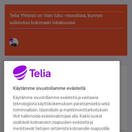
Telia Yhteisö on Vain luku -moodissa, kunnes
sulkeutuu kokonaan lokakuussa
Älä jää paitsi – osallistu ja voita!
Tilaa Telian uutiskirje ja olet mukana arvonnassa.
Käytämme sivustollamme evästeitä
Samalla saat parhaat asiakasedut suoraan
Käytämme sivustollamme evästeitä ja vastaavia
sähköpostiisi.
teknologioita käyttökokemuksen parantamiseksi sekä
toiminnallisiin, tilastollisiin ja markkinointitarkoituksiin.
Voit hallinnoida evästevalintojasi alla. Kaikki luokat
Tilaa nyt
sisältävät kolmansien osapuolien evästeitä ja
merkitsevät tietojen siirtämistä kolmansille osapuolille.