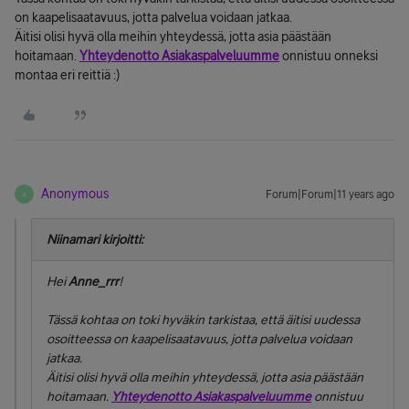
on kaapelisaatavuus, jotta palvelua voidaan jatkaa.
Äitisi olisi hyvä olla meihin yhteydessä, jotta asia päästään
hoitamaan.
Yhteydenotto Asiakaspalveluumme
onnistuu onneksi
montaa eri reittiä :)
Anonymous
Forum|Forum|11 years ago
A
Niinamari kirjoitti:
Hei
Anne_rrr
!
Tässä kohtaa on toki hyväkin tarkistaa, että äitisi uudessa
osoitteessa on kaapelisaatavuus, jotta palvelua voidaan
jatkaa.
Äitisi olisi hyvä olla meihin yhteydessä, jotta asia päästään
hoitamaan.
Yhteydenotto Asiakaspalveluumme
onnistuu