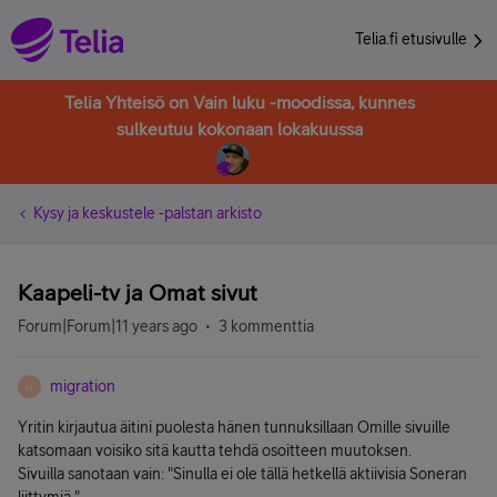
Telia.fi etusivulle
Telia Yhteisö on Vain luku -moodissa, kunnes
sulkeutuu kokonaan lokakuussa
Kysy ja keskustele -palstan arkisto
Kaapeli-tv ja Omat sivut
Forum|Forum|11 years ago
3 kommenttia
migration
M
Yritin kirjautua äitini puolesta hänen tunnuksillaan Omille sivuille
katsomaan voisiko sitä kautta tehdä osoitteen muutoksen.
Sivuilla sanotaan vain: "Sinulla ei ole tällä hetkellä aktiivisia Soneran