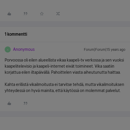
1 kommentti
Anonymous
Forum|Forum|15 years ago
A
Porvoossa oli eilen alueellista vikaa kaapeli-tv verkossa ja sen vuoksi
kaapelitelevisio ja kaapeli-internet eivät toimineet. Vika saatiin
korjattua eilen iltapäivällä. Pahoittelen viasta aiheutunutta haittaa.
Kahta erillistä vikailmoitusta ei tarvitse tehdä, mutta vikailmoituksen
yhteydessä on hyvä mainita, että käytössä on molemmat palvelut.