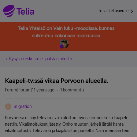
Telia.fi etusivulle
Telia Yhteisö on Vain luku -moodissa, kunnes
sulkeutuu kokonaan lokakuussa
Kysy ja keskustele -palstan arkisto
Kaapeli-tv:ssä vikaa Porvoon alueella.
Forum|Forum|11 years ago
1 kommentti
migration
M
Porvoossa ei näy televisio, vika ulottuu myös luonnollisesti kaapeli-
nettiin. Vikailmoitukset jätetty. Onko muuten järkeä jättää kahta
vikailmoitusta; Television ja laajakaistan puolelta. Näin meinaan tein.