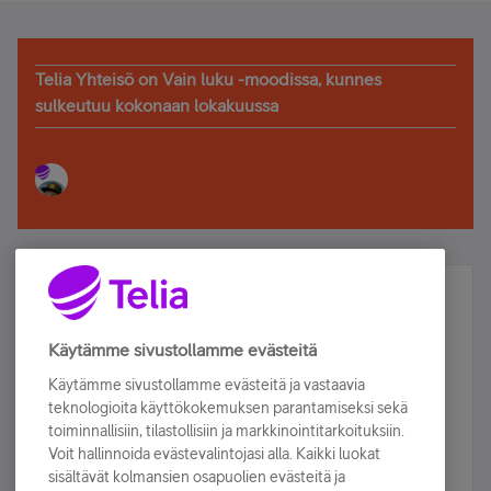
Telia Yhteisö on Vain luku -moodissa, kunnes
sulkeutuu kokonaan lokakuussa
Älä jää paitsi – osallistu ja voita!
Tilaa Telian uutiskirje ja olet mukana arvonnassa.
Käytämme sivustollamme evästeitä
Samalla saat parhaat asiakasedut suoraan
Käytämme sivustollamme evästeitä ja vastaavia
sähköpostiisi.
teknologioita käyttökokemuksen parantamiseksi sekä
toiminnallisiin, tilastollisiin ja markkinointitarkoituksiin.
Voit hallinnoida evästevalintojasi alla. Kaikki luokat
Tilaa nyt
sisältävät kolmansien osapuolien evästeitä ja