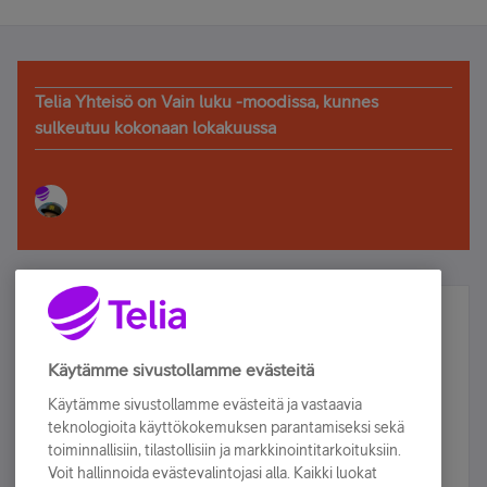
Telia Yhteisö on Vain luku -moodissa, kunnes
sulkeutuu kokonaan lokakuussa
Älä jää paitsi – osallistu ja voita!
Tilaa Telian uutiskirje ja olet mukana arvonnassa.
Käytämme sivustollamme evästeitä
Samalla saat parhaat asiakasedut suoraan
Käytämme sivustollamme evästeitä ja vastaavia
sähköpostiisi.
teknologioita käyttökokemuksen parantamiseksi sekä
toiminnallisiin, tilastollisiin ja markkinointitarkoituksiin.
Voit hallinnoida evästevalintojasi alla. Kaikki luokat
Tilaa nyt