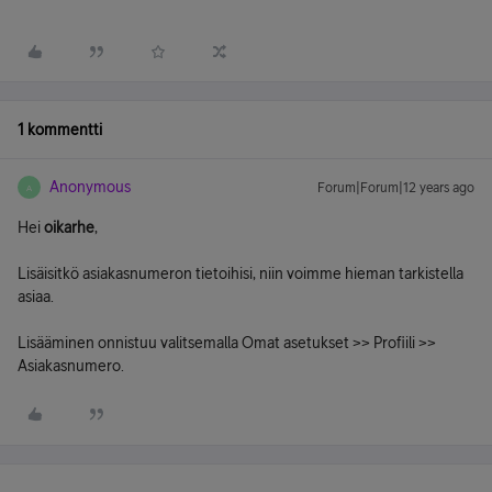
1 kommentti
Anonymous
Forum|Forum|12 years ago
A
Hei
oikarhe
,
Lisäisitkö asiakasnumeron tietoihisi, niin voimme hieman tarkistella
asiaa.
Lisääminen onnistuu valitsemalla Omat asetukset >> Profiili >>
Asiakasnumero.