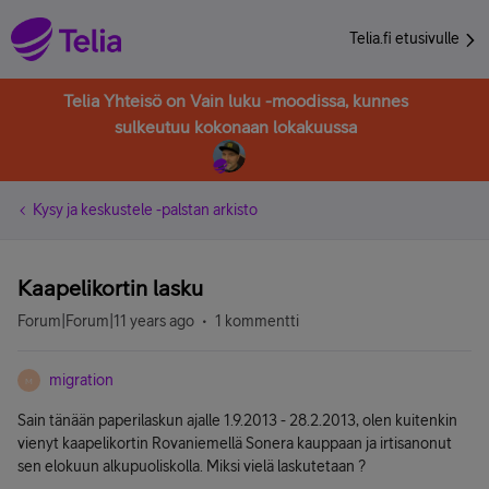
Telia.fi etusivulle
Telia Yhteisö on Vain luku -moodissa, kunnes
sulkeutuu kokonaan lokakuussa
Kysy ja keskustele -palstan arkisto
Kaapelikortin lasku
Forum|Forum|11 years ago
1 kommentti
migration
M
Sain tänään paperilaskun ajalle 1.9.2013 - 28.2.2013, olen kuitenkin
vienyt kaapelikortin Rovaniemellä Sonera kauppaan ja irtisanonut
sen elokuun alkupuoliskolla. Miksi vielä laskutetaan ?