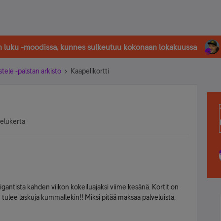
in luku -moodissa, kunnes sulkeutuu kokonaan lokakuussa
stele -palstan arkisto
Kaapelikortti
selukerta
gantista kahden viikon kokeiluajaksi viime kesänä. Kortit on
en tulee laskuja kummallekin!! Miksi pitää maksaa palveluista,