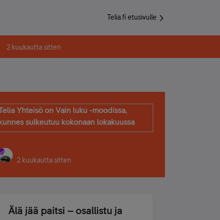
Telia.fi etusivulle
2 kuukautta sitten
Telia Yhteisö on Vain luku -moodissa,
kunnes sulkeutuu kokonaan lokakuussa
2 kuukautta sitten
Älä jää paitsi – osallistu ja