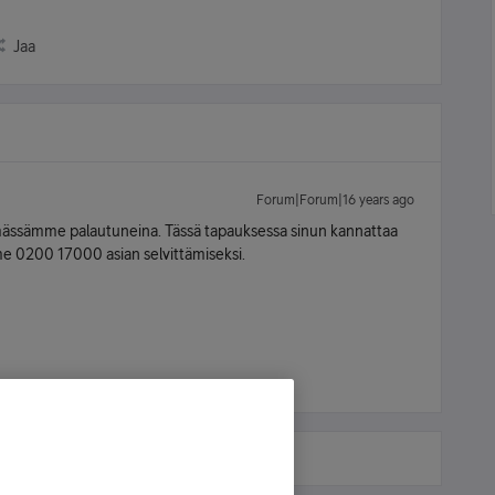
Jaa
Forum|Forum|16 years ago
elmässämme palautuneina. Tässä tapauksessa sinun kannattaa
 0200 17000 asian selvittämiseksi.