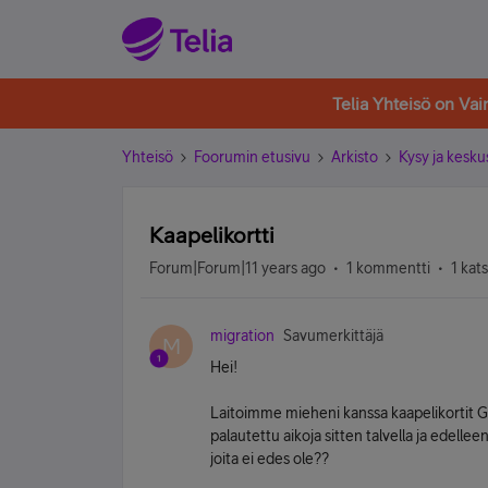
Telia Yhteisö on Va
Yhteisö
Foorumin etusivu
Arkisto
Kysy ja kesku
Kaapelikortti
Forum|Forum|11 years ago
1 kommentti
1 kat
migration
Savumerkittäjä
M
Hei!
Laitoimme mieheni kanssa kaapelikortit Gi
palautettu aikoja sitten talvella ja edelle
joita ei edes ole??