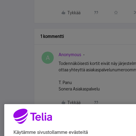
Tykkää
1 kommentti
Anonymous
A
Todennäköisesti kortit eivät näy järjest
ottaa yhteyttä asiakaspalvelunumeroomme
T. Panu
Sonera Asiakaspalvelu
Tykkää
Käytämme sivustollamme evästeitä