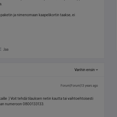
a.
m -paketin ja nimenomaan kaapelikortin taakse, ei
Jaa
Vanhin ensin
Forum|Forum|13 years ago
lle :) Voit tehdä tilauksen netin kautta tai vaihtoehtoisesti
aan numeroon 0800133133.