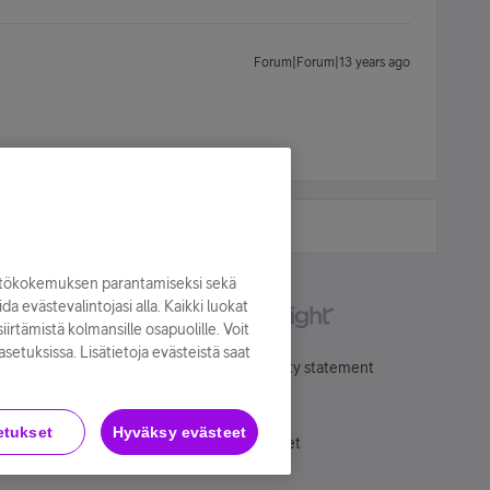
Forum|Forum|13 years ago
yttökokemuksen parantamiseksi sekä
oida evästevalintojasi alla. Kaikki luokat
irtämistä kolmansille osapuolille. Voit
asetuksissa. Lisätietoja evästeistä saat
Käyttöehdot
Accessibility statement
etukset
Hyväksy evästeet
Evästeasetukset