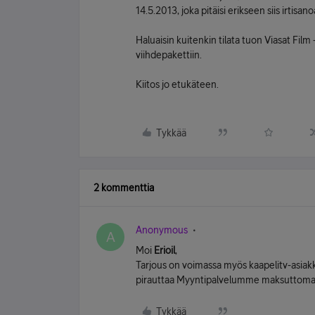
14.5.2013, joka pitäisi erikseen siis irtisano
Haluaisin kuitenkin tilata tuon Viasat Fil
viihdepakettiin.
Kiitos jo etukäteen.
Tykkää
2 kommenttia
Anonymous
A
Moi
Erioil
,
Tarjous on voimassa myös kaapelitv-asiakkai
pirauttaa Myyntipalvelumme maksuttom
Tykkää