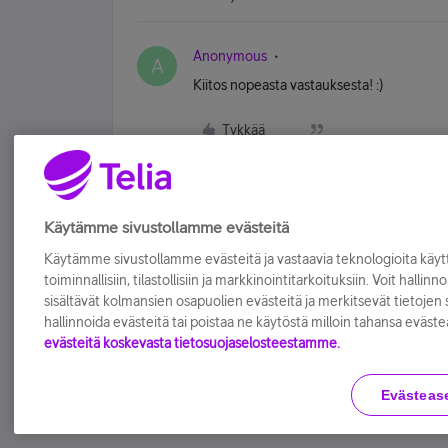
Anonymous
A
Kiitos nopeasta vastauksesta! :)
Tykkää
Käytämme sivustollamme evästeitä
Käytämme sivustollamme evästeitä ja vastaavia teknologioita kä
toiminnallisiin, tilastollisiin ja markkinointitarkoituksiin. Voit hallinn
sisältävät kolmansien osapuolien evästeitä ja merkitsevät tietojen si
hallinnoida evästeitä tai poistaa ne käytöstä milloin tahansa eväste
evästeitä koskevasta tietosuojaselosteestamme.
Evästeas