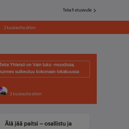
Telia.fi etusivulle
2 kuukautta sitten
Telia Yhteisö on Vain luku -moodissa,
kunnes sulkeutuu kokonaan lokakuussa
2 kuukautta sitten
Älä jää paitsi – osallistu ja