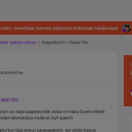
in luku -moodissa, kunnes sulkeutuu kokonaan lokakuussa
stele -palstan arkisto
Kaapelikortti + Viasat Film
katselukertaa
 iasat+film
 sen voi tilata kaapelikortille, koska en halua Sonera Viihde
telen lähetyksiä ja meillä on Surf-paketti.
iseksi kun tilaa jonkun kanavapaketin, sen pitäisi loppua