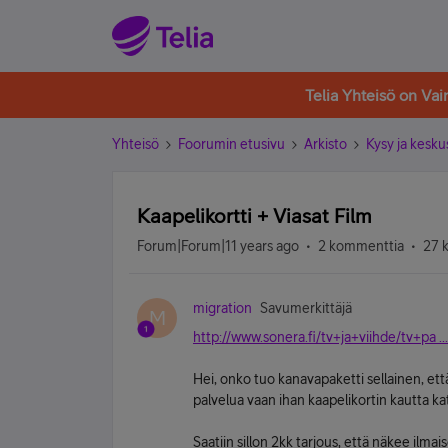
Telia Yhteisö on Va
Yhteisö
Foorumin etusivu
Arkisto
Kysy ja kesku
Kaapelikortti + Viasat Film
Forum|Forum|11 years ago
2 kommenttia
27 
migration
Savumerkittäjä
M
http://www.sonera.fi/tv+ja+viihde/tv+pa ...
Hei, onko tuo kanavapaketti sellainen, että
palvelua vaan ihan kaapelikortin kautta kat
Saatiin sillon 2kk tarjous, että näkee ilma