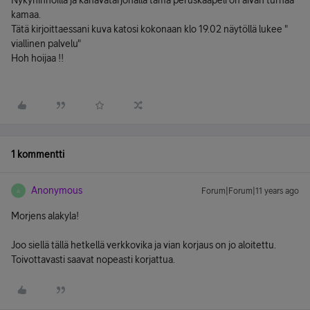
Nykyhinnoilla ja kanavatarjonalla tämä peruskaapeli on aivan turhaa
kamaa.
Tätä kirjoittaessani kuva katosi kokonaan klo 19.02 näytöllä lukee "
viallinen palvelu"
Hoh hoijaa !!
1 kommentti
Anonymous
Forum|Forum|11 years ago
A
Morjens alakyla!
Joo siellä tällä hetkellä verkkovika ja vian korjaus on jo aloitettu.
Toivottavasti saavat nopeasti korjattua.