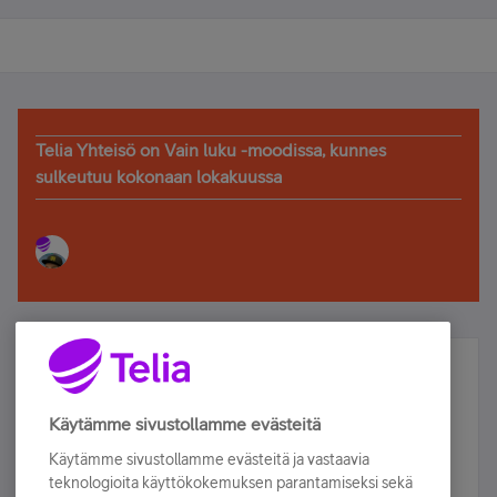
Telia Yhteisö on Vain luku -moodissa, kunnes
sulkeutuu kokonaan lokakuussa
Älä jää paitsi – osallistu ja voita!
Tilaa Telian uutiskirje ja olet mukana arvonnassa.
Käytämme sivustollamme evästeitä
Samalla saat parhaat asiakasedut suoraan
Käytämme sivustollamme evästeitä ja vastaavia
sähköpostiisi.
teknologioita käyttökokemuksen parantamiseksi sekä