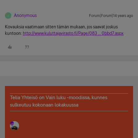
Anonymous
Forum|Forum|14 years ago
A
Kovauksia vaatimaan sitten tämän mukaan, jos saavat joskus
kuntoon:
http://www.kuluttajavirasto.fi/Page/083 ... 0bbd7.aspx
Telia Yhteisö on Vain luku -moodissa, kunnes
sulkeutuu kokonaan lokakuussa