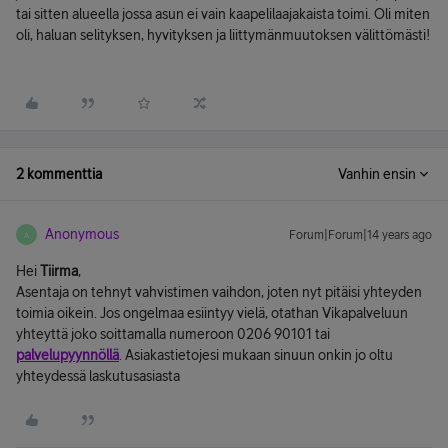
tai sitten alueella jossa asun ei vain kaapelilaajakaista toimi. Oli miten
oli, haluan selityksen, hyvityksen ja liittymänmuutoksen välittömästi!
2 kommenttia
Vanhin ensin
Anonymous
Forum|Forum|14 years ago
A
Hei
Tiirma
,
Asentaja on tehnyt vahvistimen vaihdon, joten nyt pitäisi yhteyden
toimia oikein. Jos ongelmaa esiintyy vielä, otathan Vikapalveluun
yhteyttä joko soittamalla numeroon 0206 90101 tai
palvelupyynnöllä
. Asiakastietojesi mukaan sinuun onkin jo oltu
yhteydessä laskutusasiasta