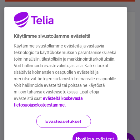
Älä jää paitsi – osallistu ja voita!
Tilaa Telian uutiskirje ja olet mukana arvonnassa.
Käytämme sivustollamme evästeitä
Samalla saat parhaat asiakasedut suoraan
Käytämme sivustollamme evästeitä ja vastaavia
sähköpostiisi.
teknologioita käyttökokemuksen parantamiseksi sekä
toiminnallisiin, tilastollisiin ja markkinointitarkoituksiin.
Voit hallinnoida evästevalintojasi alla. Kaikki luokat
Tilaa nyt
sisältävät kolmansien osapuolien evästeitä ja
merkitsevät tietojen siirtämistä kolmansille osapuolille.
Voit hallinnoida evästeitä tai poistaa ne käytöstä
milloin tahansa evästeasetuksissa. Lisätietoja
evästeistä saat
evästeitä koskevasta
tietosuojaselosteestamme.
Käyttöehdot
Accessibility statement
Evästeasetukset
Hyväksy evästeet