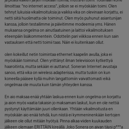
ja pitäisi kaiken järjen mukaan toimia, mutta ei toimi. Toisinaan kone
ilmoittaa: "no internet access", jolloin se ei myöskään toimi. Olen
tehnyt lukuisia vikailmoituksia ja vaikka vika on olevinaan korjattu, ei
netti siitä huolimatta ole toiminut. Olen myös puhunut asiantunijan
kanssa, jolloin testailimme ja päivitimme modeemia yms. Hänen
mukaansa ongelma on ainutlaatuinen ja laittoi vikailmoituksen
eteenpäin lisäkommentein. Odottelin pari viikkoa ennen kun sain
vastauksen että netti toimii taas. Näin ei kuitenkaan ollut.
olen kokeillut netin toimintaa ethernet kaapelin avulla, joka ei
myöskään toiminut. Olen yrittänyt ilman televisioon kytkettyä
haaroitinta, mutta sekään ei auttanut. Soneran Internet avustaja
sanoo, että vika on wireless adapterissa, mutta tuskin on kun
koneella pääsee kyllä muihin langattomiin vaivattomasti eikä
ongelmaa ole muuta kuin tämän yhteyden kanssa.
En aio maksaa enää yhtään laskua ennen kuin ongelma on korjattu
ja aion myös vaatia takaisin jo maksamani laskut, kun en ole nettiä
pystynyt käyttämään juuri ollenkaan. Yhtään vikailmoitusta en
myöskään aio enää tehdä, kun niistä ei kymmeninenkään kertojen
jälkeen ole ollut mitään hyötyä. Pinna alkaa viiden kuukauden
jälkeen olemaan ERITTÄIN kireällä. Joko Sonera on aivan täysi p***a