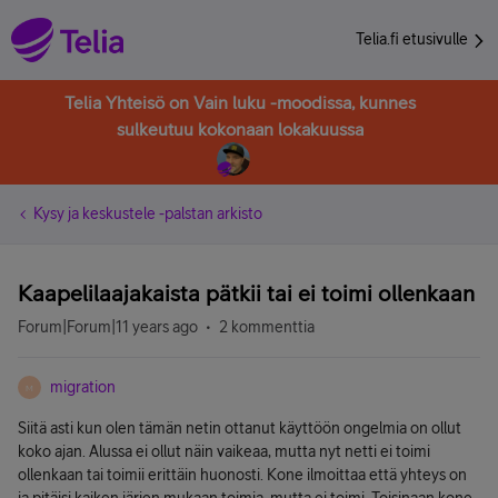
Telia.fi etusivulle
Telia Yhteisö on Vain luku -moodissa, kunnes
sulkeutuu kokonaan lokakuussa
Kysy ja keskustele -palstan arkisto
Kaapelilaajakaista pätkii tai ei toimi ollenkaan
Forum|Forum|11 years ago
2 kommenttia
migration
M
Siitä asti kun olen tämän netin ottanut käyttöön ongelmia on ollut
koko ajan. Alussa ei ollut näin vaikeaa, mutta nyt netti ei toimi
ollenkaan tai toimii erittäin huonosti. Kone ilmoittaa että yhteys on