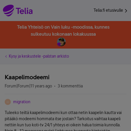
Telia.fi etusivulle
Telia Yhteisö on Vain luku -moodissa, kunnes
sulkeutuu kokonaan lokakuussa
Kysy ja keskustele -palstan arkisto
Kaapelimodeemi
Forum|Forum|11 years ago
3 kommenttia
migration
M
Tuleeko teiltä kaapelimodeemi kun ottaa netin kaapelin kautta vai
pitääkö modeemi hommata itse jostain? Tarkoitus vaihtaa kaapeli
nettiin kun tuo koti-tv 24/1 yhteys ei oikein halua toimia kunnolla.