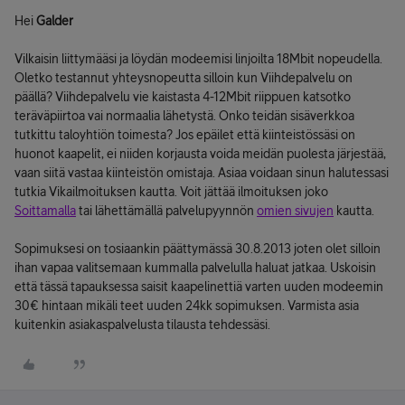
Hei
Galder
Vilkaisin liittymääsi ja löydän modeemisi linjoilta 18Mbit nopeudella.
Oletko testannut yhteysnopeutta silloin kun Viihdepalvelu on
päällä? Viihdepalvelu vie kaistasta 4-12Mbit riippuen katsotko
teräväpiirtoa vai normaalia lähetystä. Onko teidän sisäverkkoa
tutkittu taloyhtiön toimesta? Jos epäilet että kiinteistössäsi on
huonot kaapelit, ei niiden korjausta voida meidän puolesta järjestää,
vaan siitä vastaa kiinteistön omistaja. Asiaa voidaan sinun halutessasi
tutkia Vikailmoituksen kautta. Voit jättää ilmoituksen joko
Soittamalla
tai lähettämällä palvelupyynnön
omien sivujen
kautta.
Sopimuksesi on tosiaankin päättymässä 30.8.2013 joten olet silloin
ihan vapaa valitsemaan kummalla palvelulla haluat jatkaa. Uskoisin
että tässä tapauksessa saisit kaapelinettiä varten uuden modeemin
30€ hintaan mikäli teet uuden 24kk sopimuksen. Varmista asia
kuitenkin asiakaspalvelusta tilausta tehdessäsi.