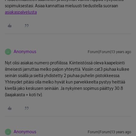
sopimuksestasi. Asiaa kannattaa mieluusti tiedustella suoraan
asiakaspalvelusta
Anonymous
Forum|Forum|13 years ago
A
Nyt olisi asiakas numero profiilissa. Kiinteistössä oleva kaapelointi
ilmeisesti jarruttaa melko paljon yhteyttä. Vissiin cat3 piuhaa kulkee
seinän sisällä ja sieltä yhdistetty 2 piuhaa puhelin pistokkeessa.
Yhteydet pitäisi olla melko hyvät kun parvekkeelta pystyy heittää
kivellä jako keskusen seinään. Ja nykyinen sopimus päättyy 30.8
(laajakaista + koti tv).
Anonymous
Forum|Forum|13 years ago
A