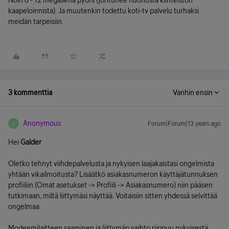
Noin 8 - 12 megasena pyörii (johtunee huonosta kiinteistön
kaapeloinnista). Ja muutenkin todettu koti-tv palvelu turhaksi
meidän tarpeisiin.
3 kommenttia
Vanhin ensin
Anonymous
Forum|Forum|13 years ago
A
Hei
Galder
Oletko tehnyt viihdepalvelusta ja nykyisen laajakaistasi ongelmista
yhtään vikailmoitusta? Lisäätkö asiakasnumeron käyttäjätunnuksen
profiiliin (Omat asetukset -> Profiili -> Asiakasnumero) niin pääsen
tutkimaan, miltä liittymäsi näyttää. Voitaisiin sitten yhdessä selvittää
ongelmaa.
Modeemilaitteen saaminen ja liittymän vaihto riippuu nykyisestä