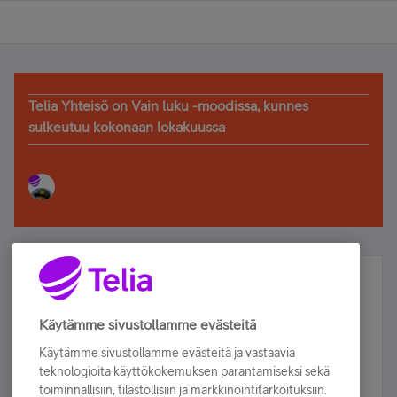
Telia Yhteisö on Vain luku -moodissa, kunnes
sulkeutuu kokonaan lokakuussa
Älä jää paitsi – osallistu ja voita!
Tilaa Telian uutiskirje ja olet mukana arvonnassa.
Käytämme sivustollamme evästeitä
Samalla saat parhaat asiakasedut suoraan
Käytämme sivustollamme evästeitä ja vastaavia
sähköpostiisi.
teknologioita käyttökokemuksen parantamiseksi sekä
toiminnallisiin, tilastollisiin ja markkinointitarkoituksiin.