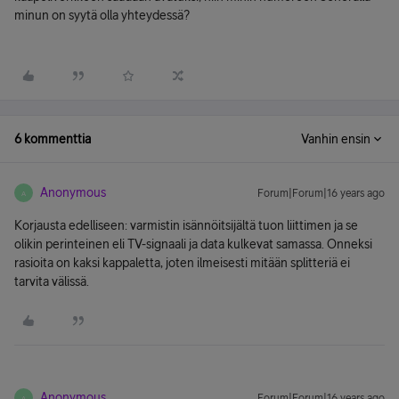
minun on syytä olla yhteydessä?
6 kommenttia
Vanhin ensin
Anonymous
Forum|Forum|16 years ago
A
Korjausta edelliseen: varmistin isännöitsijältä tuon liittimen ja se
olikin perinteinen eli TV-signaali ja data kulkevat samassa. Onneksi
rasioita on kaksi kappaletta, joten ilmeisesti mitään splitteriä ei
tarvita välissä.
Anonymous
Forum|Forum|16 years ago
A