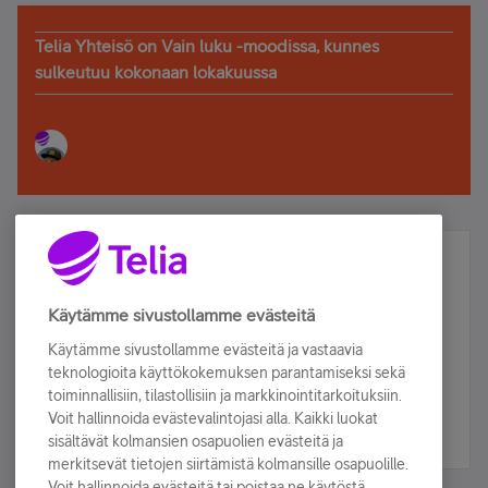
Telia Yhteisö on Vain luku -moodissa, kunnes
sulkeutuu kokonaan lokakuussa
Älä jää paitsi – osallistu ja voita!
Tilaa Telian uutiskirje ja olet mukana arvonnassa.
Käytämme sivustollamme evästeitä
Samalla saat parhaat asiakasedut suoraan
Käytämme sivustollamme evästeitä ja vastaavia
sähköpostiisi.
teknologioita käyttökokemuksen parantamiseksi sekä
toiminnallisiin, tilastollisiin ja markkinointitarkoituksiin.
Voit hallinnoida evästevalintojasi alla. Kaikki luokat
Tilaa nyt
sisältävät kolmansien osapuolien evästeitä ja
merkitsevät tietojen siirtämistä kolmansille osapuolille.
Voit hallinnoida evästeitä tai poistaa ne käytöstä