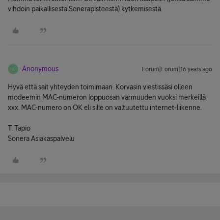
vihdoin paikallisesta Sonerapisteestä) kytkemisestä.
Anonymous
Forum|Forum|16 years ago
A
Hyvä että sait yhteyden toimimaan. Korvasin viestissäsi olleen
modeemin MAC-numeron loppuosan varmuuden vuoksi merkeillä
xxx. MAC-numero on OK eli sille on valtuutettu internet-liikenne.
T. Tapio
Sonera Asiakaspalvelu