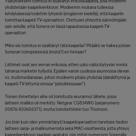
Yllätyksekseni toimitus ei sisältänyt erikoiskaapelia, jolla modeemi
yhdistetään kaapeliverkkoon. Modeemin mukana tulleessa
lehdykäisessä todettiin lyhyesti (englannin kielellä), että kaapelin
toimittaa kaapeli-TV-operaattori. Otettuani yhteyttä isännöitsijään
sain selville, että Sonera on tässä tapauksessa kaapeli-TV-
operaattori.
Miksi siis toimitus ei sisältänyt tätä kaapelia? Pitääkö se hakea jostain
Soneran toimipisteestä (mistä?) eri hintaan?
Liittimet ovat sen verran erikoisia, etten usko näitä löytyvän minkä
tahansa marketin hyllystä. Epäilen varsin uudessa asunnossa olevan
ns. multimediarasian, johon modeemi pitäisi yhdistää (dataliittymä ja
kaapeli-TV-liittymä omissa "pistokkeissaan").
Toinen ihmettelyn aihe oli toimitusta seurannut lähete, jossa
laitteen malliksi oli merkitty: Netgear CG834WG (sarjanumero
00876-833606371), mutta toimitettiinkin tuo Thomson.
Jos (niin kuin olen ymmärtänyt) kaapelioperaattori tarvitsee tiedon
laitteen sarja- ja mallinumerosta sekä MAC-osoitteesta, jotta yhteys
kaapeliverkkoon saadaan avatuksi, niin mihin numeroon Soneralla