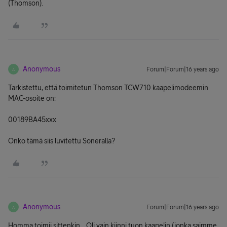
(Thomson).
Anonymous
Forum|Forum|16 years ago
A
Tarkistettu, että toimitetun Thomson TCW710 kaapelimodeemin
MAC-osoite on:
00189BA45xxx
Onko tämä siis luvitettu Soneralla?
Anonymous
Forum|Forum|16 years ago
A
Homma toimii sittenkin... Oli vain kiinni tuon kaapelin (jonka saimme