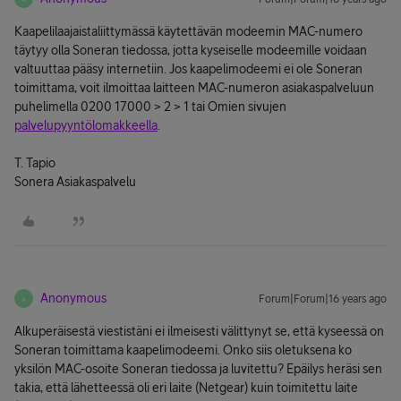
Kaapelilaajaistaliittymässä käytettävän modeemin MAC-numero
täytyy olla Soneran tiedossa, jotta kyseiselle modeemille voidaan
valtuuttaa pääsy internetiin. Jos kaapelimodeemi ei ole Soneran
toimittama, voit ilmoittaa laitteen MAC-numeron asiakaspalveluun
puhelimella 0200 17000 > 2 > 1 tai Omien sivujen
palvelupyyntölomakkeella
.
T. Tapio
Sonera Asiakaspalvelu
Anonymous
Forum|Forum|16 years ago
A
Alkuperäisestä viestistäni ei ilmeisesti välittynyt se, että kyseessä on
Soneran toimittama kaapelimodeemi. Onko siis oletuksena ko
yksilön MAC-osoite Soneran tiedossa ja luvitettu? Epäilys heräsi sen
takia, että lähetteessä oli eri laite (Netgear) kuin toimitettu laite