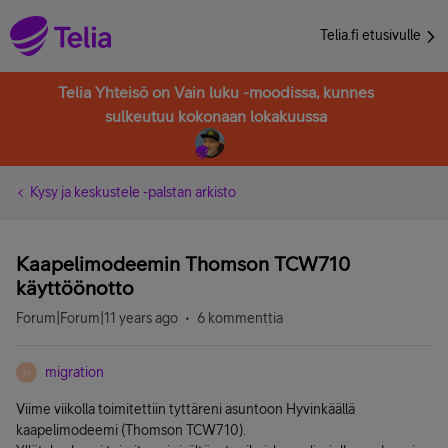
Telia.fi etusivulle
Telia Yhteisö on Vain luku -moodissa, kunnes
sulkeutuu kokonaan lokakuussa
Kysy ja keskustele -palstan arkisto
Kaapelimodeemin Thomson TCW710
käyttöönotto
Forum|Forum|11 years ago
6 kommenttia
migration
M
Viime viikolla toimitettiin tyttäreni asuntoon Hyvinkäällä
kaapelimodeemi (Thomson TCW710).