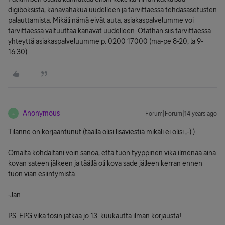
digiboksista, kanavahakua uudelleen ja tarvittaessa tehdasasetusten
palauttamista. Mikäli nämä eivät auta, asiakaspalvelumme voi
tarvittaessa valtuuttaa kanavat uudelleen. Otathan siis tarvittaessa
yhteyttä asiakaspalveluumme p. 0200 17000 (ma-pe 8-20, la 9-
16.30).
Anonymous
Forum|Forum|14 years ago
A
Tilanne on korjaantunut (täällä olisi lisäviestiä mikäli ei olisi ;-) ).
Omalta kohdaltani voin sanoa, että tuon tyyppinen vika ilmenaa aina
kovan sateen jälkeen ja täällä oli kova sade jälleen kerran ennen
tuon vian esiintymistä.
-Jan
PS. EPG vika tosin jatkaa jo 13. kuukautta ilman korjausta!