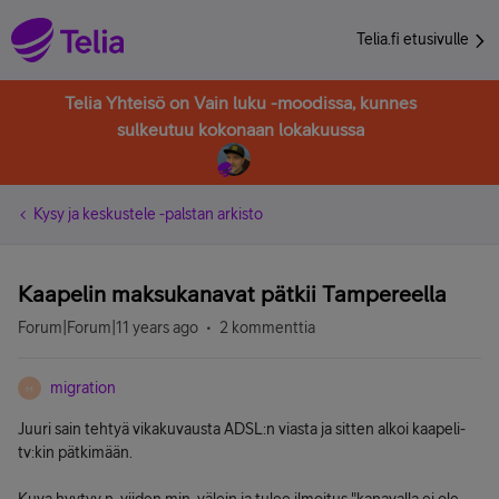
Telia.fi etusivulle
Telia Yhteisö on Vain luku -moodissa, kunnes
sulkeutuu kokonaan lokakuussa
Kysy ja keskustele -palstan arkisto
Kaapelin maksukanavat pätkii Tampereella
Forum|Forum|11 years ago
2 kommenttia
migration
M
Juuri sain tehtyä vikakuvausta ADSL:n viasta ja sitten alkoi kaapeli-
tv:kin pätkimään.