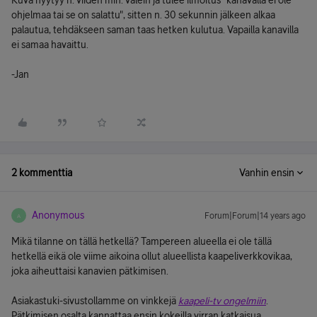
Kuva hyytyy n. viiden min. välein ja tulee ilmoitus "kanavalla ei ole
ohjelmaa tai se on salattu", sitten n. 30 sekunnin jälkeen alkaa
palautua, tehdäkseen saman taas hetken kulutua. Vapailla kanavilla
ei samaa havaittu.
-Jan
2 kommenttia
Vanhin ensin
Anonymous
Forum|Forum|14 years ago
A
Mikä tilanne on tällä hetkellä? Tampereen alueella ei ole tällä
hetkellä eikä ole viime aikoina ollut alueellista kaapeliverkkovikaa,
joka aiheuttaisi kanavien pätkimisen.
Asiakastuki-sivustollamme on vinkkejä
kaapeli-tv ongelmiin
.
Pätkimisen osalta kannattaa ensin kokeilla virran katkaisua