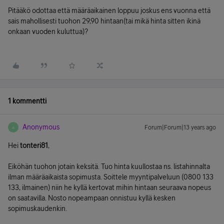
Pitääkö odottaa että määräaikainen loppuu joskus ens vuonna että
sais mahollisesti tuohon 29,90 hintaan(tai mikä hinta sitten ikinä
onkaan vuoden kuluttua)?
1 kommentti
Anonymous
Forum|Forum|13 years ago
A
Hei
tonteri81
,
Eiköhän tuohon jotain keksitä. Tuo hinta kuullostaa ns. listahinnalta
ilman määräaikaista sopimusta. Soittele myyntipalveluun (0800 133
133, ilmainen) niin he kyllä kertovat mihin hintaan seuraava nopeus
on saatavilla. Nosto nopeampaan onnistuu kyllä kesken
sopimuskaudenkin.