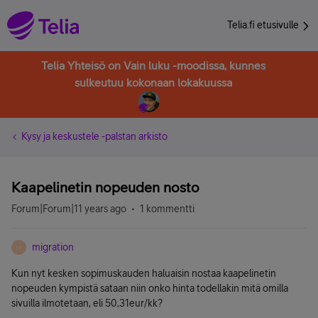
Telia.fi etusivulle
Telia Yhteisö on Vain luku -moodissa, kunnes
sulkeutuu kokonaan lokakuussa
Kysy ja keskustele -palstan arkisto
Kaapelinetin nopeuden nosto
Forum|Forum|11 years ago
1 kommentti
migration
M
Kun nyt kesken sopimuskauden haluaisin nostaa kaapelinetin
nopeuden kympistä sataan niin onko hinta todellakin mitä omilla
sivuilla ilmotetaan, eli 50,31eur/kk?