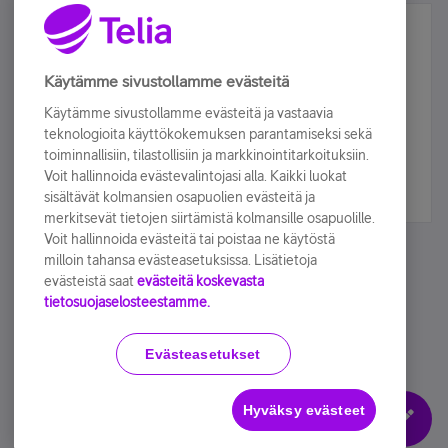
Älä jää paitsi – osallistu ja voita!
Tilaa Telian uutiskirje ja olet mukana arvonnassa.
Käytämme sivustollamme evästeitä
Samalla saat parhaat asiakasedut suoraan
Käytämme sivustollamme evästeitä ja vastaavia
sähköpostiisi.
teknologioita käyttökokemuksen parantamiseksi sekä
toiminnallisiin, tilastollisiin ja markkinointitarkoituksiin.
Voit hallinnoida evästevalintojasi alla. Kaikki luokat
Tilaa nyt
sisältävät kolmansien osapuolien evästeitä ja
merkitsevät tietojen siirtämistä kolmansille osapuolille.
Voit hallinnoida evästeitä tai poistaa ne käytöstä
milloin tahansa evästeasetuksissa. Lisätietoja
evästeistä saat
evästeitä koskevasta
tietosuojaselosteestamme.
Käyttöehdot
Accessibility statement
Evästeasetukset
Hyväksy evästeet
Evästeasetukset