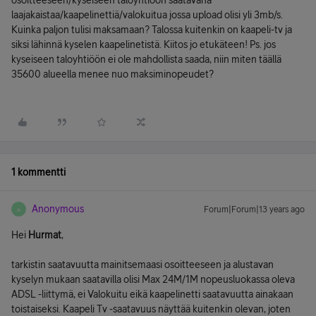
osoitteeseen/kyseiseen taloyhtiöön saatavana
laajakaistaa/kaapelinettiä/valokuitua jossa upload olisi yli 3mb/s.
Kuinka paljon tulisi maksamaan? Talossa kuitenkin on kaapeli-tv ja
siksi lähinnä kyselen kaapelinetistä. Kiitos jo etukäteen! Ps. jos
kyseiseen taloyhtiöön ei ole mahdollista saada, niin miten täällä
35600 alueella menee nuo maksiminopeudet?
1 kommentti
Anonymous
Forum|Forum|13 years ago
A
Hei
Hurmat
,
tarkistin saatavuutta mainitsemaasi osoitteeseen ja alustavan
kyselyn mukaan saatavilla olisi Max 24M/1M nopeusluokassa oleva
ADSL -liittymä, ei Valokuitu eikä kaapelinetti saatavuutta ainakaan
toistaiseksi. Kaapeli Tv -saatavuus näyttää kuitenkin olevan, joten