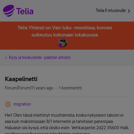
Telia.fi etusivulle
Telia Yhteisö on Vain luku -moodissa, kunnes
sulkeutuu kokonaan lokakuussa
Kysy ja keskustele -palstan arkisto
Kaapelinetti
Forum|Forum|11 years ago
1 kommentti
migration
M
Hei! Olen tässä miettinyt muuttamista, koska nykyiseen talooni ei
saa kuin maksimissaan 8/1 internetin ja tarvitsisin parempaa.
Haluaisin siis kysyä, että olisiko esim. Vehkaojantie 2d22 35600 Halli,