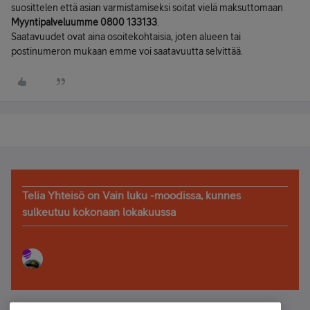
suosittelen että asian varmistamiseksi soitat vielä maksuttomaan
Myyntipalveluumme
0800 133133
.
Saatavuudet ovat aina osoitekohtaisia, joten alueen tai
postinumeron mukaan emme voi saatavuutta selvittää.
Telia Yhteisö on Vain luku -moodissa, kunnes
sulkeutuu kokonaan lokakuussa