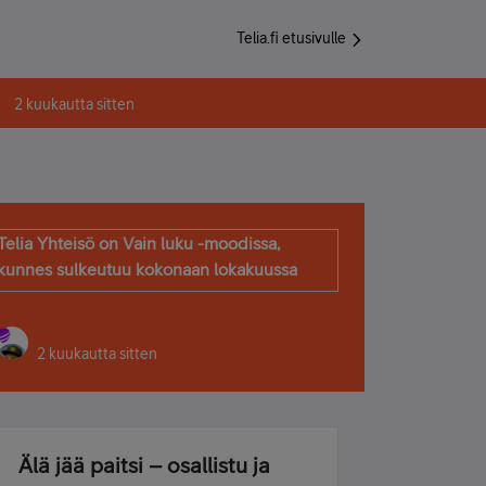
Telia.fi etusivulle
2 kuukautta sitten
Telia Yhteisö on Vain luku -moodissa,
kunnes sulkeutuu kokonaan lokakuussa
2 kuukautta sitten
Älä jää paitsi – osallistu ja