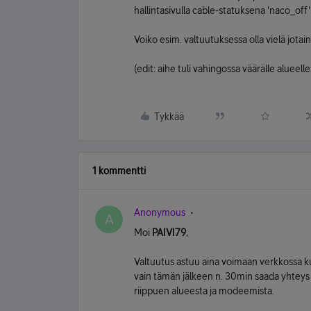
hallintasivulla cable-statuksena 'naco_off'
Voiko esim. valtuutuksessa olla vielä jotai
(edit: aihe tuli vahingossa väärälle alueelle
Tykkää
1 kommentti
Anonymous
A
Moi
PAIVI79
,
Valtuutus astuu aina voimaan verkkossa k
vain tämän jälkeen n. 30min saada yhteys
riippuen alueesta ja modeemista.