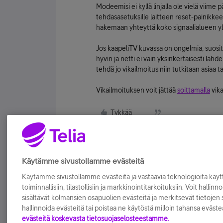
Modeemisi ei kyllä linjalla ole vielä viime
tehdasasetuksille laitteen reset-painikke
hakemaan yhteyttä koko signaalialueen yli
Jos kaapeliTV kuvassa on ongelmia, suosit
hyvin ja netti ei vain yksinkertaisesti lähd
tehdä jo vikailmoitus niin tutkitaan asiaa 
Vikailmoituksen voit jättää
soittamalla
vika
Tykkää
Käytämme sivustollamme evästeitä
Käytämme sivustollamme evästeitä ja vastaavia teknologioita kä
toiminnallisiin, tilastollisiin ja markkinointitarkoituksiin. Voit hallinn
sisältävät kolmansien osapuolien evästeitä ja merkitsevät tietojen si
hallinnoida evästeitä tai poistaa ne käytöstä milloin tahansa eväste
evästeitä koskevasta tietosuojaselosteestamme.