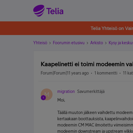
Telia Yhteisö on Va
Yhteisö
Foorumin etusivu
Arkisto
Kysy ja kesku
Kaapelinetti ei toimi modeemin va
Forum|Forum|11 years ago
1 kommentti
11 ka
migration
Savumerkittäjä
M
Moi,
Täällä muuton jälkeen vaihdettu modeemi
kertaakaan boottauksista, kaapelinvaihdo
modeemin CM MAC ilmoitettu viimeisimmän 
modeemin downstream ja upstream vilkkuv