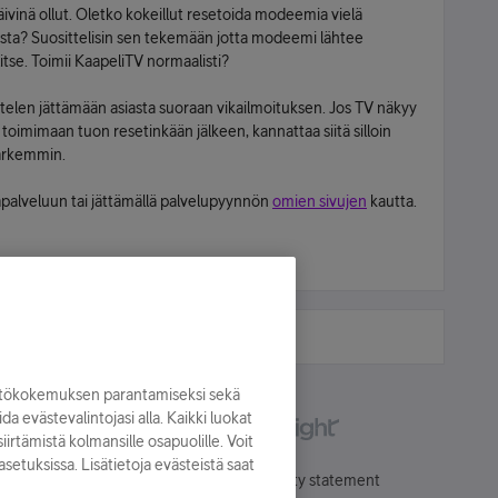
 päivinä ollut. Oletko kokeillut resetoida modeemia vielä
esta? Suosittelisin sen tekemään jotta modeemi lähtee
tse. Toimii KaapeliTV normaalisti?
telen jättämään asiasta suoraan vikailmoituksen. Jos TV näkyy
e toimimaan tuon resetinkään jälkeen, kannattaa siitä silloin
tarkemmin.
palveluun tai jättämällä palvelupyynnön
omien sivujen
kautta.
yttökokemuksen parantamiseksi sekä
oida evästevalintojasi alla. Kaikki luokat
irtämistä kolmansille osapuolille. Voit
asetuksissa. Lisätietoja evästeistä saat
Käyttöehdot
Accessibility statement