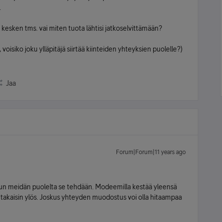
.
n kesken tms. vai miten tuota lähtisi jatkoselvittämään?
, voisiko joku ylläpitäjä siirtää kiinteiden yhteyksien puolelle?)
Jaa
Forum|Forum|11 years ago
un meidän puolelta se tehdään. Modeemilla kestää yleensä
 takaisin ylös. Joskus yhteyden muodostus voi olla hitaampaa