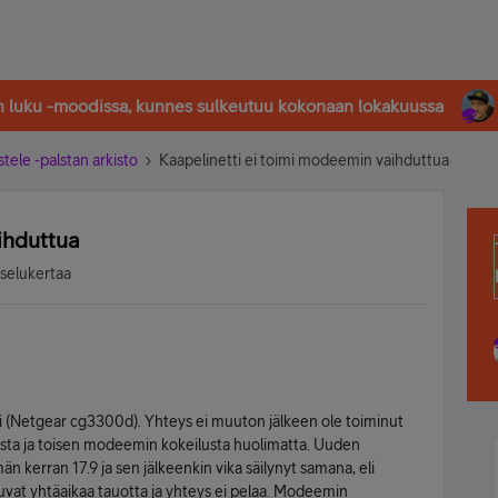
in luku -moodissa, kunnes sulkeutuu kokonaan lokakuussa
stele -palstan arkisto
Kaapelinetti ei toimi modeemin vaihduttua
ihduttua
tselukertaa
 (Netgear cg3300d). Yhteys ei muuton jälkeen ole toiminut
ista ja toisen modeemin kokeilusta huolimatta. Uuden
kerran 17.9 ja sen jälkeenkin vika säilynyt samana, eli
at yhtäaikaa tauotta ja yhteys ei pelaa. Modeemin