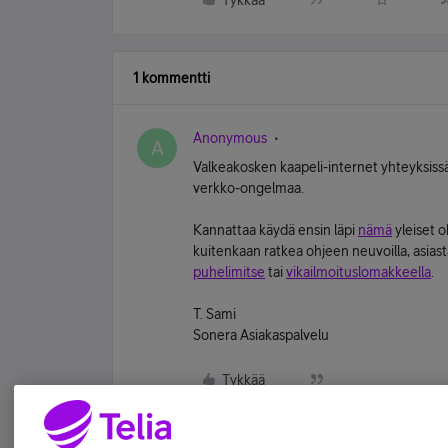
Tykkää
1 kommentti
Anonymous
A
Valkeakosken kaapeli-internet yhteyksissä
verkko-ongelmaa.
Kannattaa käydä ensin läpi
nämä
yleiset 
kuitenkaan ratkea ohjeen neuvoilla, asias
puhelimitse
tai
vikailmoituslomakkeella
.
T. Sami
Sonera Asiakaspalvelu
Tykkää