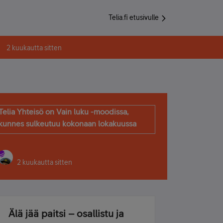
Telia.fi etusivulle
2 kuukautta sitten
Telia Yhteisö on Vain luku -moodissa,
kunnes sulkeutuu kokonaan lokakuussa
2 kuukautta sitten
Älä jää paitsi – osallistu ja