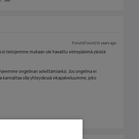
Jaa
Forum|Forum|16 years ago
 ei tietojemme mukaan ole havaittu viimepäivinä yleistä
ohjeemme ongelman selvittämiseksi. Jos ongelma ei
ta kannattaa olla yhteydessä vikapalveluumme, joko