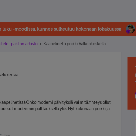
in luku -moodissa, kunnes sulkeutuu kokonaan lokakuussa
stele -palstan arkisto
Kaapelinetti poikki Valkeakoskella
selukertaa
 kaapelinetissä.Onko modemi päivityksiä vai mitä.Yhteys ollut
,noussut modeemin pulttauksella ylös.Nyt kokonaan poikki ja