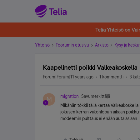
Telia Yhteisö on Va
Yhteisö
Foorumin etusivu
Arkisto
Kysy ja kesku
Kaapelinetti poikki Valkeakoskella
Forum|Forum|11 years ago
1 kommentti
3 kat
migration
Savumerkittäjä
M
Mikähän tökkii tällä kertaa Valkeakoskella
jokusen kerran viikonlopun aikaan poikki
modeemin pulttaus ei enään auta asiaan.