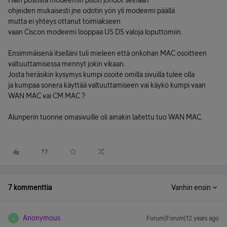
Hain postista modeemin pistin johdot seinään
ohjeiden mukaisesti jne odotin yön yli modeemi päällä
mutta ei yhteys ottanut toimiakseen
vaan Ciscon modeemi looppaa US DS valoja loputtomiin.
Ensimmäisenä itselläni tuli mieleen että onkohan MAC osoitteen
valtuuttamisessa mennyt jokin vikaan.
Josta heräsikin kysymys kumpi osoite omilla sivuilla tulee olla
ja kumpaa sonera käyttää valtuuttamiseen vai käykö kumpi vaan
WAN MAC vai CM MAC ?
Alunperin tuonne omasivuille oli ainakin laitettu tuo WAN MAC.
7 kommenttia
Vanhin ensin
Anonymous
Forum|Forum|12 years ago
A