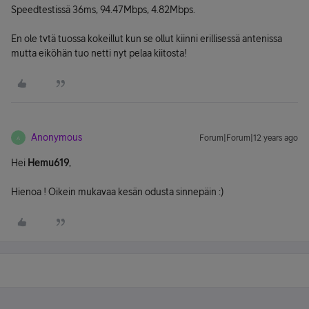
Speedtestissä 36ms, 94.47Mbps, 4.82Mbps.
En ole tvtä tuossa kokeillut kun se ollut kiinni erillisessä antenissa
mutta eiköhän tuo netti nyt pelaa kiitosta!
Anonymous
Forum|Forum|12 years ago
A
Hei
Hemu619
,
Hienoa ! Oikein mukavaa kesän odusta sinnepäin :)