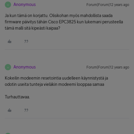
Anonymous
Forum|Forum|12 years ago
A
Ja kun tämä on korjattu. Olisikohan myös mahdollista saada
firmware päivitys tähän Cisco EPC3825 kun lukemani perusteella
tämä malli sitä kipeästi kaipaa?
Anonymous
Forum|Forum|12 years ago
A
Kokeilin modeemin resetointia uudelleen käynnistystä ja
odotin useita tunteja vieläkin modeemi looppaa samaa
Turhauttavaa.