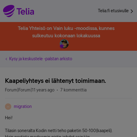
Telia.fi etusivulle
Telia Yhteisö on Vain luku -moodissa, kunnes
sulkeutuu kokonaan lokakuussa
Kysy ja keskustele -palstan arkisto
Kaapeliyhteys ei lähtenyt toimimaan.
Forum|Forum|11 years ago
7 kommenttia
migration
M
Hei!
Tilasin soneralta Kodin netti teho paketin 50-100(kaapeli).