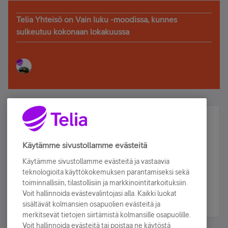
Telia Yhteisö on Vain luku -moodissa, kunnes
sulkeutuu kokonaan lokakuussa
Älä jää paitsi – osallistu ja voita!
Tilaa Telian uutiskirje ja olet mukana arvonnassa.
Käytämme sivustollamme evästeitä
Samalla saat parhaat asiakasedut suoraan
Käytämme sivustollamme evästeitä ja vastaavia
sähköpostiisi.
teknologioita käyttökokemuksen parantamiseksi sekä
toiminnallisiin, tilastollisiin ja markkinointitarkoituksiin.
Voit hallinnoida evästevalintojasi alla. Kaikki luokat
Tilaa nyt
sisältävät kolmansien osapuolien evästeitä ja
merkitsevät tietojen siirtämistä kolmansille osapuolille.
Voit hallinnoida evästeitä tai poistaa ne käytöstä