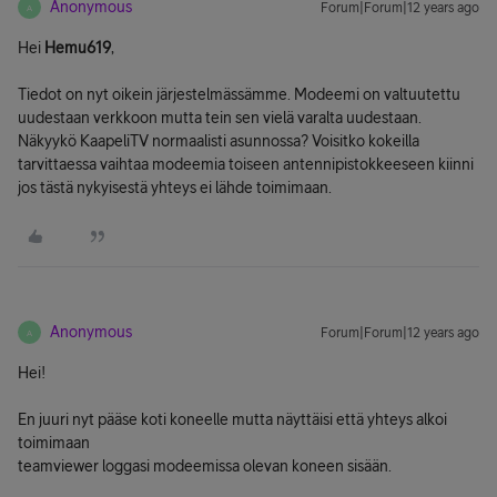
Anonymous
Forum|Forum|12 years ago
A
Hei
Hemu619
,
Tiedot on nyt oikein järjestelmässämme. Modeemi on valtuutettu
uudestaan verkkoon mutta tein sen vielä varalta uudestaan.
Näkyykö KaapeliTV normaalisti asunnossa? Voisitko kokeilla
tarvittaessa vaihtaa modeemia toiseen antennipistokkeeseen kiinni
jos tästä nykyisestä yhteys ei lähde toimimaan.
Anonymous
Forum|Forum|12 years ago
A
Hei!
En juuri nyt pääse koti koneelle mutta näyttäisi että yhteys alkoi
toimimaan
teamviewer loggasi modeemissa olevan koneen sisään.