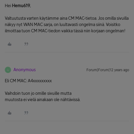
Hei
Hemu619
,
Valtuutusta varten käytämme aina CM MAC-tietoa. Jos omilla sivuilla
näkyy nyt WAN MAC sarja, on luultavasti ongelma siinä. Voisitko
ilmoittaa tuon CM MAC-tiedon vaikka tässä niin korjaan ongelman!
Anonymous
Forum|Forum|12 years ago
A
Eli CM MAC: A4xxxxxxxxx
Vaihdoin tuon jo omille sivuille mutta
muutosta ei vielä ainakaan ole nähtävissä.