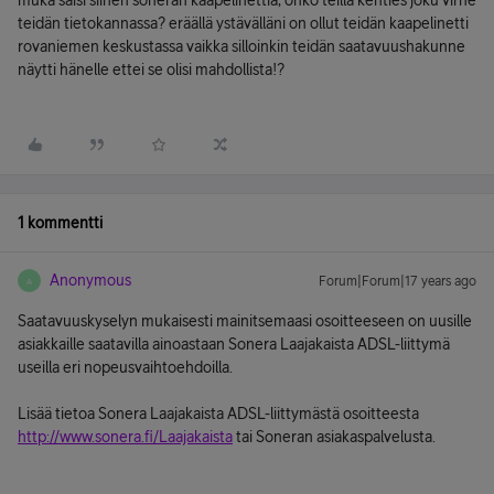
muka saisi siihen soneran kaapelinettiä, onko teillä kenties joku virhe
teidän tietokannassa? eräällä ystävälläni on ollut teidän kaapelinetti
rovaniemen keskustassa vaikka silloinkin teidän saatavuushakunne
näytti hänelle ettei se olisi mahdollista!?
1 kommentti
Anonymous
Forum|Forum|17 years ago
A
Saatavuuskyselyn mukaisesti mainitsemaasi osoitteeseen on uusille
asiakkaille saatavilla ainoastaan Sonera Laajakaista ADSL-liittymä
useilla eri nopeusvaihtoehdoilla.
Lisää tietoa Sonera Laajakaista ADSL-liittymästä osoitteesta
http://www.sonera.fi/Laajakaista
tai Soneran asiakaspalvelusta.