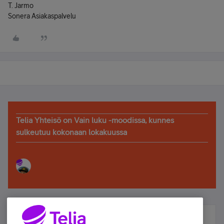
T. Jarmo
Sonera Asiakaspalvelu
Telia Yhteisö on Vain luku -moodissa, kunnes
sulkeutuu kokonaan lokakuussa
Älä jää paitsi – osallistu ja voita!