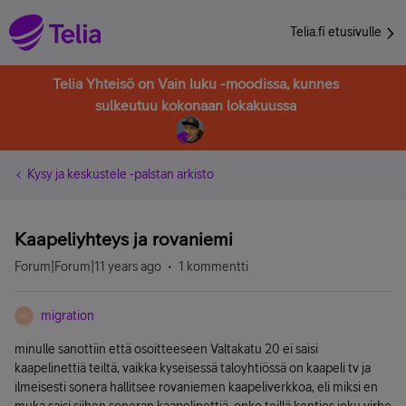
Telia.fi etusivulle
Telia Yhteisö on Vain luku -moodissa, kunnes
sulkeutuu kokonaan lokakuussa
Kysy ja keskustele -palstan arkisto
Kaapeliyhteys ja rovaniemi
Forum|Forum|11 years ago
1 kommentti
migration
M
minulle sanottiin että osoitteeseen Valtakatu 20 ei saisi
kaapelinettiä teiltä, vaikka kyseisessä taloyhtiössä on kaapeli tv ja
ilmeisesti sonera hallitsee rovaniemen kaapeliverkkoa, eli miksi en