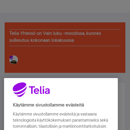
Telia Yhteisö on Vain luku -moodissa, kunnes
sulkeutuu kokonaan lokakuussa
Älä jää paitsi – osallistu ja voita!
Tilaa Telian uutiskirje ja olet mukana arvonnassa.
Käytämme sivustollamme evästeitä
Samalla saat parhaat asiakasedut suoraan
Käytämme sivustollamme evästeitä ja vastaavia
sähköpostiisi.
teknologioita käyttökokemuksen parantamiseksi sekä
toiminnallisiin, tilastollisiin ja markkinointitarkoituksiin.