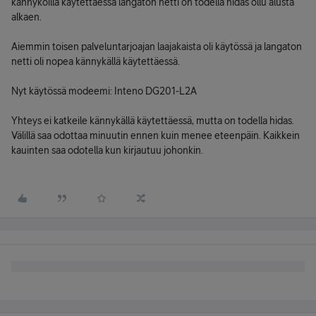
kännyköillä käytettäessä langaton netti on todella hidas ollu alusta
alkaen.
Aiemmin toisen palveluntarjoajan laajakaista oli käytössä ja langaton
netti oli nopea kännykällä käytettäessä.
Nyt käytössä modeemi: Inteno DG201-L2A
Yhteys ei katkeile kännykällä käytettäessä, mutta on todella hidas.
Välillä saa odottaa minuutin ennen kuin menee eteenpäin. Kaikkein
kauinten saa odotella kun kirjautuu johonkin.