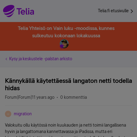
Telia.fi etusivulle
Telia Yhteisö on Vain luku -moodissa, kunnes
sulkeutuu kokonaan lokakuussa
Kysy ja keskustele -palstan arkisto
Kännykällä käytettäessä langaton netti todella
hidas
Forum|Forum|11 years ago
0 kommenttia
migration
M
Valokuitu ollu käytössä noin kuukauden ja netti toimii langallisena
hyvin ja langattomana kannettavassa ja iPadissa, mutta eri