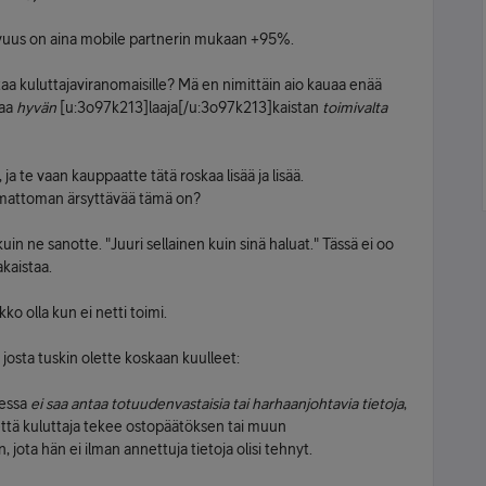
ahvuus on aina mobile partnerin mukaan +95%.
aa kuluttajaviranomaisille? Mä en nimittäin aio kauaa enää
taa
hyvän
[u:3o97k213]laaja[/u:3o97k213]kaistan
toimivalta
ja te vaan kauppaatte tätä roskaa lisää ja lisää.
aamattoman ärsyttävää tämä on?
in ne sanotte. "Juuri sellainen kuin sinä haluat." Tässä ei oo
akaistaa.
kko olla kun ei netti toimi.
, josta tuskin olette koskaan kuulleet:
eessa
ei saa antaa totuudenvastaisia tai harhaanjohtavia tietoja
,
että kuluttaja tekee ostopäätöksen tai muun
jota hän ei ilman annettuja tietoja olisi tehnyt.