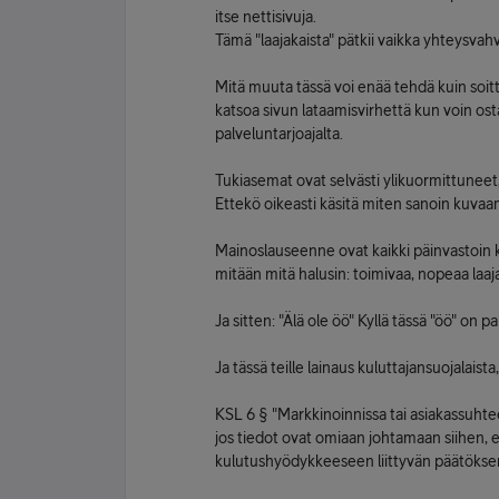
itse nettisivuja.
Tämä "laajakaista" pätkii vaikka yhteysv
Mitä muuta tässä voi enää tehdä kuin soitt
katsoa sivun lataamisvirhettä kun voin os
palveluntarjoajalta.
Tukiasemat ovat selvästi ylikuormittuneet, 
Ettekö oikeasti käsitä miten sanoin kuv
Mainoslauseenne ovat kaikki päinvastoin ku
mitään mitä halusin: toimivaa, nopeaa laaj
Ja sitten: "Älä ole öö" Kyllä tässä "öö" on pa
Ja tässä teille lainaus kuluttajansuojalaista
KSL 6 § "Markkinoinnissa tai asiakassuht
jos tiedot ovat omiaan johtamaan siihen, 
kulutushyödykkeeseen liittyvän päätöksen, 