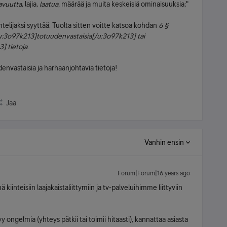
avuutta
, lajia,
laatua
, määrää ja muita keskeisiä ominaisuuksia;"
ehtelijaksi syyttää. Tuolta sitten voitte katsoa kohdan
6 §
u:3o97k213]totuudenvastaisia[/u:3o97k213] tai
] tietoja
.
nvastaisia ja harhaanjohtavia tietoja!
Jaa
Vanhin ensin
Forum|Forum|16 years ago
kiinteisiin laajakaistaliittymiin ja tv-palveluihimme liittyviin
yy ongelmia (yhteys pätkii tai toimii hitaasti), kannattaa asiasta