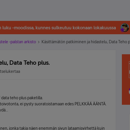
in luku -moodissa, kunnes sulkeutuu kokonaan lokakuussa
stele -palstan arkisto
Käsittämätön patkiminen ja hidastelu, Data Teho p
lu, Data Teho plus.
atselukertaa
 data teho plus paketilla.
 toivotonta, ei pysty suoratoistamaan edes PELKKÄÄ ÄÄNTÄ.
dä...
minen, jonka takia näen enemmän sivun lataamisvirhettä kuin