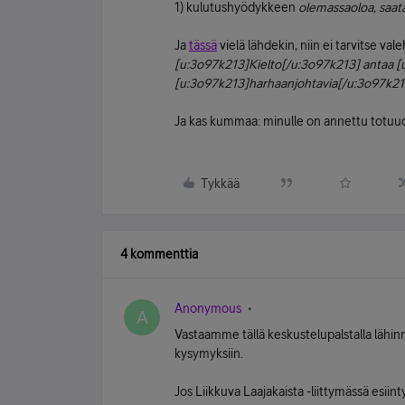
1) kulutushyödykkeen
olemassaoloa, saat
Ja
tässä
vielä lähdekin, niin ei tarvitse val
[u:3o97k213]Kielto[/u:3o97k213] antaa [
[u:3o97k213]harhaanjohtavia[/u:3o97k213
Ja kas kummaa: minulle on annettu totuude
Tykkää
4 kommenttia
Anonymous
A
Vastaamme tällä keskustelupalstalla lähinnä 
kysymyksiin.
Jos Liikkuva Laajakaista -liittymässä esiint