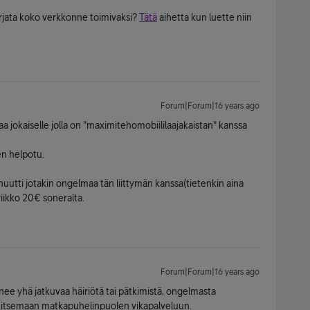
orjata koko verkkonne toimivaksi?
Tätä
aihetta kun luette niin
Forum|Forum|16 years ago
 jokaiselle jolla on "maximitehomobiililaajakaistan" kanssa
en helpotu.
inuutti jotakin ongelmaa tän liittymän kanssa(tietenkin aina
 viikko 20€ soneralta.
Forum|Forum|16 years ago
enee yhä jatkuvaa häiriötä tai pätkimistä, ongelmasta
initsemaan matkapuhelinpuolen vikapalveluun.