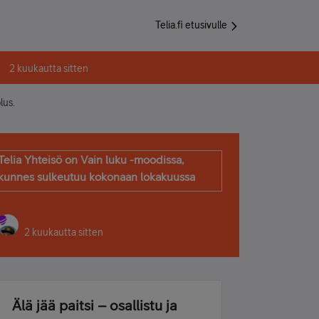
Telia.fi etusivulle
2 kuukautta sitten
lus.
Telia Yhteisö on Vain luku -moodissa,
kunnes sulkeutuu kokonaan lokakuussa
2 kuukautta sitten
Älä jää paitsi – osallistu ja