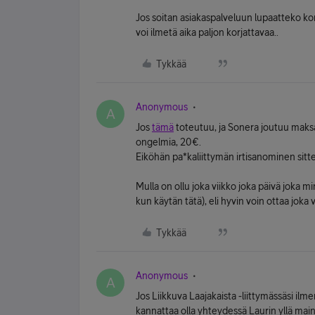
Jos soitan asiakaspalveluun lupaatteko k
voi ilmetä aika paljon korjattavaa..
Tykkää
Anonymous
A
Jos
tämä
toteutuu, ja Sonera joutuu maksaa
ongelmia, 20€.
Eiköhän pa*kaliittymän irtisanominen sitt
Mulla on ollu joka viikko joka päivä joka m
kun käytän tätä), eli hyvin voin ottaa joka
Tykkää
Anonymous
A
Jos Liikkuva Laajakaista -liittymässäsi ilm
kannattaa olla yhteydessä Laurin yllä ma