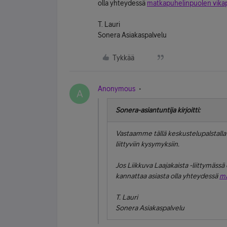
olla yhteydessä
matkapuhelinpuolen vika
T. Lauri
Sonera Asiakaspalvelu
Tykkää
Anonymous
A
Sonera-asiantuntija kirjoitti:
Vastaamme tällä keskustelupalstalla l
liittyviin kysymyksiin.
Jos Liikkuva Laajakaista -liittymässä e
kannattaa asiasta olla yhteydessä
ma
T. Lauri
Sonera Asiakaspalvelu