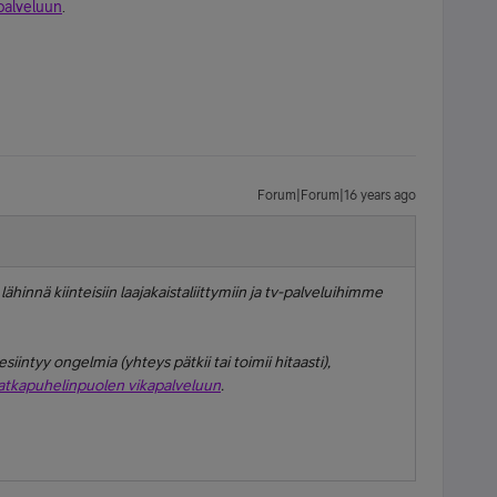
palveluun
.
Forum|Forum|16 years ago
ähinnä kiinteisiin laajakaistaliittymiin ja tv-palveluihimme
siintyy ongelmia (yhteys pätkii tai toimii hitaasti),
tkapuhelinpuolen vikapalveluun
.