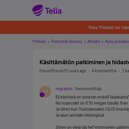
Telia Yhteisö on Va
Yhteisö
Foorumin etusivu
Arkisto
Kysy ja kesku
Käsittämätön patkiminen ja hidaste
Forum|Forum|11 years ago
4 kommenttia
2 k
migration
Savumerkittäjä
M
Eli käytössä on soneran mobiili"laajakaista"
No nopeudet on 0.10 megan tasolla. Ihan
Ja sitten kun Youtubessakin OLISI kiva käy
Ja asun sentään Helsingissä.
Sitten on vielä tää hel*etinmoinen pätki