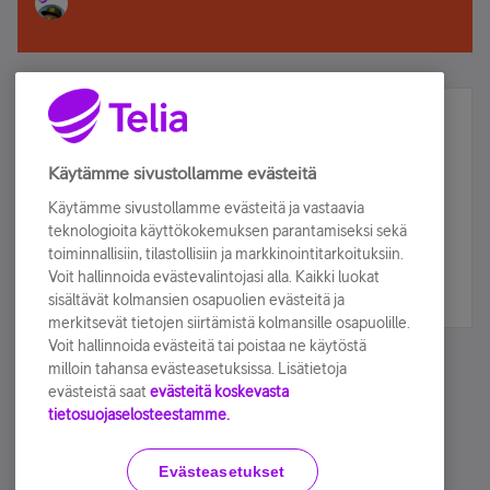
Älä jää paitsi – osallistu ja voita!
Tilaa Telian uutiskirje ja olet mukana arvonnassa.
Käytämme sivustollamme evästeitä
Samalla saat parhaat asiakasedut suoraan
Käytämme sivustollamme evästeitä ja vastaavia
sähköpostiisi.
teknologioita käyttökokemuksen parantamiseksi sekä
toiminnallisiin, tilastollisiin ja markkinointitarkoituksiin.
Voit hallinnoida evästevalintojasi alla. Kaikki luokat
Tilaa nyt
sisältävät kolmansien osapuolien evästeitä ja
merkitsevät tietojen siirtämistä kolmansille osapuolille.
Voit hallinnoida evästeitä tai poistaa ne käytöstä
milloin tahansa evästeasetuksissa. Lisätietoja
evästeistä saat
evästeitä koskevasta
tietosuojaselosteestamme.
Käyttöehdot
Accessibility statement
Evästeasetukset