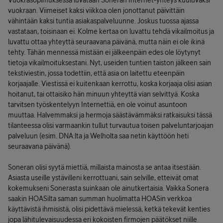
Vuokrasopimuksessa luvataan Soneran Internet-yhteys kuuluvaksi
vuokraan. Viimeiset kaksi viikkoa olen jonottanut päivittäin
vähintään kaksi tuntia asiakaspalveluunne. Joskus tuossa ajassa
vastataan, toisinaan ei. Kolme kertaa on luvattu tehdä vikailmoitus ja
luvattu ottaa yhteyttä seuraavana päivänä, mutta näin ei ole ikinä
tehty. Tähän mennessä mistään ei jälkeenpäin edes ole löytynyt
tietoja vikailmoituksestani. Nyt, useiden tuntien taiston jälkeen sain
tekstiviestin, jossa todettiin, että asia on laitettu eteenpäin
korjaajalle. Viestissä ei kuitenkaan kerrottu, koska korjaaja olisi asian
hoitanut, tai ottaisiko hän minuun yhteyttä vian selvittyä. Koska
tarvitsen työskentelyyn Internettiä, en ole voinut asuntoon
muuttaa. Halvemmaksi ja hermoja säästävämmäksi ratkaisuksi tässä
tilanteessa olisi varmaankin tullut turvautua toisen palveluntarjoajan
palveluun (esim. DNA:lta ja Welholta saa netin käyttöön heti
seuraavana päivänä).
Soneran olisi syytä miettiä, millaista mainosta se antaa itsestään.
Asiasta useille ystävilleni kerrottuani, sain selville, etteivät omat
kokemukseni Sonerasta suinkaan ole ainutkertaisia. Vaikka Sonera
saakin HOASilta saman summan huolimatta HOASin verkkoa
käyttävistä ihmisistä, olisi pidettävä mielessä, ketkä tekevät kenties
jopa lähitulevaisuudessa eri kokoisten firmojen päätökset niille