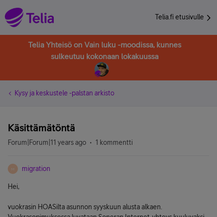
Telia.fi etusivulle
Telia Yhteisö on Vain luku -moodissa, kunnes
sulkeutuu kokonaan lokakuussa
Kysy ja keskustele -palstan arkisto
Käsittämätöntä
Forum|Forum|11 years ago
1 kommentti
migration
M
Hei,
vuokrasin HOASilta asunnon syyskuun alusta alkaen.