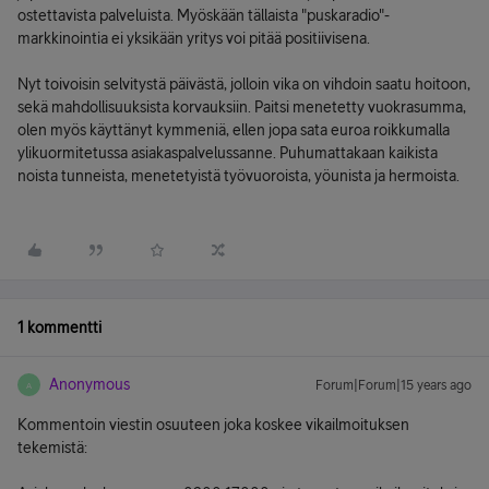
ostettavista palveluista. Myöskään tällaista "puskaradio"-
markkinointia ei yksikään yritys voi pitää positiivisena.
Nyt toivoisin selvitystä päivästä, jolloin vika on vihdoin saatu hoitoon,
sekä mahdollisuuksista korvauksiin. Paitsi menetetty vuokrasumma,
olen myös käyttänyt kymmeniä, ellen jopa sata euroa roikkumalla
ylikuormitetussa asiakaspalvelussanne. Puhumattakaan kaikista
noista tunneista, menetetyistä työvuoroista, yöunista ja hermoista.
1 kommentti
Anonymous
Forum|Forum|15 years ago
A
Kommentoin viestin osuuteen joka koskee vikailmoituksen
tekemistä: