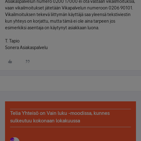
Asiakaspalvelun numero 0200 17000 ei ota vastaan vikailmoituksia,
vaan vikailmoitukset jätetään Vikapalvelun numeroon 0206 90101.
Vikailmoituksen tekevä liittymän käyttäjä saa yleensä tekstiviestin
kun yhteys on korjattu, mutta tämä ei ole aina tarpeen jos
esimerkiksi asentaja on käytynyt asiakkaan luona.
T. Tapio
Sonera Asiakaspalvelu
Telia Yhteisö on Vain luku -moodissa, kunnes
sulkeutuu kokonaan lokakuussa