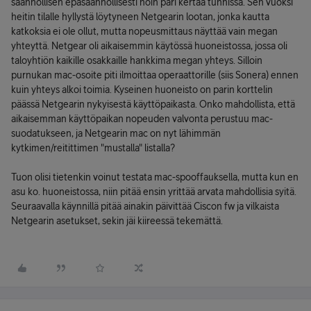
säännöllisen epäsäännöllisesti noin pari kertaa tunnissa. Sen vuoksi
heitin tilalle hyllystä löytyneen Netgearin lootan, jonka kautta
katkoksia ei ole ollut, mutta nopeusmittaus näyttää vain megan
yhteyttä. Netgear oli aikaisemmin käytössä huoneistossa, jossa oli
taloyhtiön kaikille osakkaille hankkima megan yhteys. Silloin
purnukan mac-osoite piti ilmoittaa operaattorille (siis Sonera) ennen
kuin yhteys alkoi toimia. Kyseinen huoneisto on parin korttelin
päässä Netgearin nykyisestä käyttöpaikasta. Onko mahdollista, että
aikaisemman käyttöpaikan nopeuden valvonta perustuu mac-
suodatukseen, ja Netgearin mac on nyt lähimmän
kytkimen/reitittimen "mustalla" listalla?
Tuon olisi tietenkin voinut testata mac-spooffauksella, mutta kun en
asu ko. huoneistossa, niin pitää ensin yrittää arvata mahdollisia syitä.
Seuraavalla käynnillä pitää ainakin päivittää Ciscon fw ja vilkaista
Netgearin asetukset, sekin jäi kiireessä tekemättä.