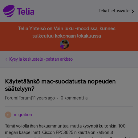
Telia.fi etusivulle
Telia Yhteisö on Vain luku -moodissa, kunnes
sulkeutuu kokonaan lokakuussa
Kysy ja keskustele -palstan arkisto
Käytetäänkö mac-suodatusta nopeuden
säätelyyn?
Forum|Forum|11 years ago
0 kommenttia
migration
M
Tämä voi olla ihan hakuammuntaa, mutta kysynpä kuitenkin. 100
megan kaapelinetti Ciscon EPC3825:n kautta on katkonut