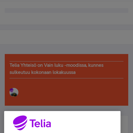
Telia Yhteisö on Vain luku -moodissa, kunnes
sulkeutuu kokonaan lokakuussa
Älä jää paitsi – osallistu ja voita!