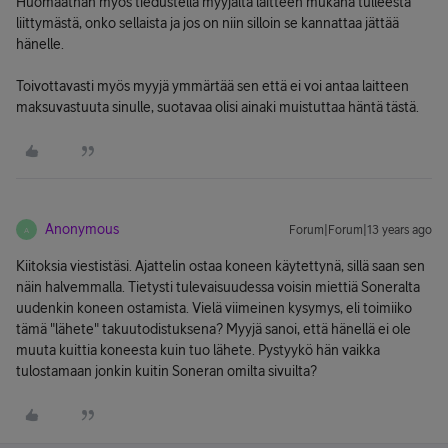
Huomaathan myös tiedustella myyjältä laitteen mukana tulleesta
liittymästä, onko sellaista ja jos on niin silloin se kannattaa jättää
hänelle.
Toivottavasti myös myyjä ymmärtää sen että ei voi antaa laitteen
maksuvastuuta sinulle, suotavaa olisi ainaki muistuttaa häntä tästä.
Anonymous
Forum|Forum|13 years ago
A
Kiitoksia viestistäsi. Ajattelin ostaa koneen käytettynä, sillä saan sen
näin halvemmalla. Tietysti tulevaisuudessa voisin miettiä Soneralta
uudenkin koneen ostamista. Vielä viimeinen kysymys, eli toimiiko
tämä "lähete" takuutodistuksena? Myyjä sanoi, että hänellä ei ole
muuta kuittia koneesta kuin tuo lähete. Pystyykö hän vaikka
tulostamaan jonkin kuitin Soneran omilta sivuilta?