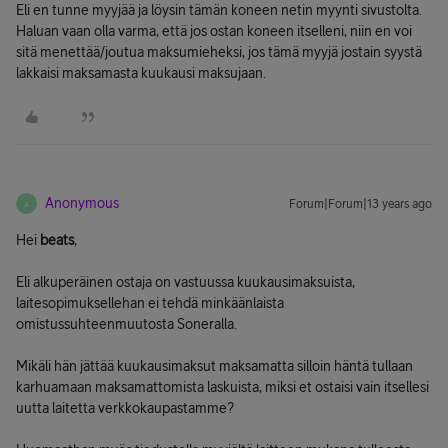
Eli en tunne myyjää ja löysin tämän koneen netin myynti sivustolta.
Haluan vaan olla varma, että jos ostan koneen itselleni, niin en voi
sitä menettää/joutua maksumieheksi, jos tämä myyjä jostain syystä
lakkaisi maksamasta kuukausi maksujaan.
Anonymous
Forum|Forum|13 years ago
A
Hei
beats
,
Eli alkuperäinen ostaja on vastuussa kuukausimaksuista,
laitesopimuksellehan ei tehdä minkäänlaista
omistussuhteenmuutosta Soneralla.
Mikäli hän jättää kuukausimaksut maksamatta silloin häntä tullaan
karhuamaan maksamattomista laskuista, miksi et ostaisi vain itsellesi
uutta laitetta verkkokaupastamme?