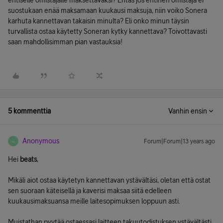
entiselle omistajalle maksettavaksi? Entäs jos entinen omistaja ei
suostukaan enää maksamaan kuukausi maksuja, niin voiko Sonera
karhuta kannettavan takaisin minulta? Eli onko minun täysin
turvallista ostaa käytetty Soneran kytky kannettava? Toivottavasti
saan mahdollisimman pian vastauksia!
5 kommenttia
Vanhin ensin
Anonymous
Forum|Forum|13 years ago
A
Hei
beats
,
Mikäli aiot ostaa käytetyn kannettavan ystävältäsi, oletan että ostat
sen suoraan käteisellä ja kaverisi maksaa siitä edelleen
kuukausimaksuansa meille laitesopimuksen loppuun asti.
Muistathan pyytää ostaessasi laitteen takuutodistuksen ystävältästi.