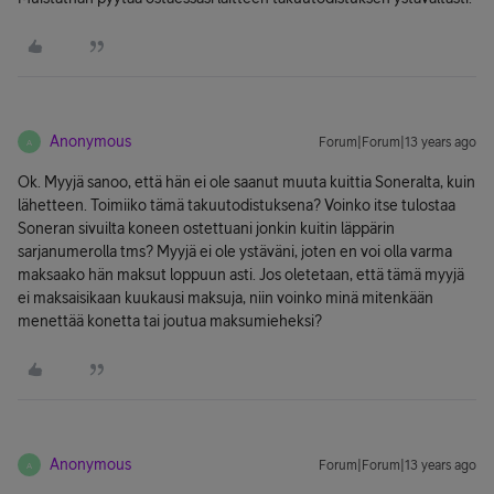
Anonymous
Forum|Forum|13 years ago
A
Ok. Myyjä sanoo, että hän ei ole saanut muuta kuittia Soneralta, kuin
lähetteen. Toimiiko tämä takuutodistuksena? Voinko itse tulostaa
Soneran sivuilta koneen ostettuani jonkin kuitin läppärin
sarjanumerolla tms? Myyjä ei ole ystäväni, joten en voi olla varma
maksaako hän maksut loppuun asti. Jos oletetaan, että tämä myyjä
ei maksaisikaan kuukausi maksuja, niin voinko minä mitenkään
menettää konetta tai joutua maksumieheksi?
Anonymous
Forum|Forum|13 years ago
A