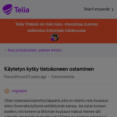
Telia.fi etusivulle
Telia Yhteisö on Vain luku -moodissa, kunnes
sulkeutuu kokonaan lokakuussa
Kysy ja keskustele -palstan arkisto
Käytetyn kytky tietokoneen ostaminen
Forum|Forum|11 years ago
5 kommenttia
migration
M
Olisin ostamassa käytettyä läppäriä, joka on ostettu reilu kuukausi
sitten Soneralta kytkynä nettiliittymän kanssa. Jos ostan koneen
itselleni, niin koneen ja liittymän kuukausi maksut menee silti