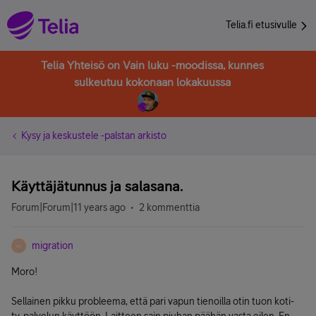
Telia.fi etusivulle
Telia Yhteisö on Vain luku -moodissa, kunnes
sulkeutuu kokonaan lokakuussa
Kysy ja keskustele -palstan arkisto
Käyttäjätunnus ja salasana.
Forum|Forum|11 years ago
2 kommenttia
migration
M
Moro!
Sellainen pikku probleema, että pari vapun tienoilla otin tuon koti-