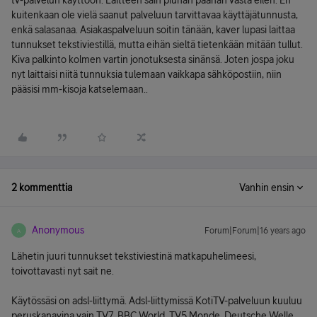
tv-palvelun käyttöön. Laitteen sain piuhan päähän vasta eilen. En
kuitenkaan ole vielä saanut palveluun tarvittavaa käyttäjätunnusta,
enkä salasanaa. Asiakaspalveluun soitin tänään, kaver lupasi laittaa
tunnukset tekstiviestillä, mutta eihän sieltä tietenkään mitään tullut.
Kiva palkinto kolmen vartin jonotuksesta sinänsä. Joten jospa joku
nyt laittaisi niitä tunnuksia tulemaan vaikkapa sähköpostiin, niin
pääsisi mm-kisoja katselemaan..
2 kommenttia
Vanhin ensin
Anonymous
Forum|Forum|16 years ago
A
Lähetin juuri tunnukset tekstiviestinä matkapuhelimeesi,
toivottavasti nyt sait ne.
Käytössäsi on adsl-liittymä. Adsl-liittymissä KotiTV-palveluun kuuluu
peruskanavina vain TV7, BBC World, TV5 Monde, Deutsche Welle