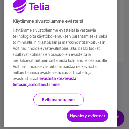
Älä jää paitsi – osallistu ja voita!
Tilaa Telian uutiskirje ja olet mukana arvonnassa.
Käytämme sivustollamme evästeitä
Samalla saat parhaat asiakasedut suoraan
Käytämme sivustollamme evästeitä ja vastaavia
sähköpostiisi.
teknologioita käyttökokemuksen parantamiseksi sekä
toiminnallisiin, tilastollisiin ja markkinointitarkoituksiin.
Voit hallinnoida evästevalintojasi alla. Kaikki luokat
Tilaa nyt
sisältävät kolmansien osapuolien evästeitä ja
merkitsevät tietojen siirtämistä kolmansille osapuolille.
Voit hallinnoida evästeitä tai poistaa ne käytöstä
milloin tahansa evästeasetuksissa. Lisätietoja
evästeistä saat
evästeitä koskevasta
tietosuojaselosteestamme.
Käyttöehdot
Accessibility statement
Evästeasetukset
Hyväksy evästeet
Evästeasetukset