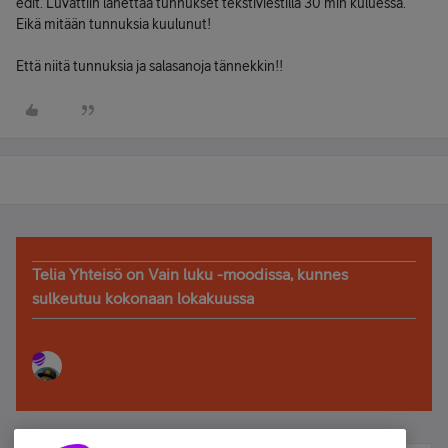
edit. Luvattiin lähettää tunnukset tekstiviestillä 30 min kuluessa.
Eikä mitään tunnuksia kuulunut!
Että niitä tunnuksia ja salasanoja tännekkin!!
Telia Yhteisö on Vain luku -moodissa, kunnes
sulkeutuu kokonaan lokakuussa