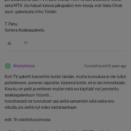
sekä MTV. Jos haluat katsoa jalkapallon mm-kisoja, voit tilata Omat
sivut -palvelusta Urho Totalin.
T. Panu
Sonera Asiakaspalvelu
Anonymous
Forum|Forum|15 years ago
A
Koti TV paketti kannettiin kotiin tänään, mutta tunnuksia ei ole tullut
puhelimeen, soneran säpostiin, kirjeenä kotiin, eli ei siis minnekkään.
Kiva ku on pelit ja vehkeet muttei niitä voi käyttää! nyt jonotettu
asiakaspalveluun ½tuntii....
toivottavasti ne tunnukset saa sieltä samantien eikä vasta ens
viikolla, jos sieltä nyt edes vastataankaan.
edit. 1h odottelua jonossa