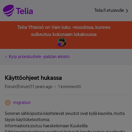
Telia.fi etusivulle
Telia Yhteisö on Vain luku -moodissa, kunnes
sulkeutuu kokonaan lokakuussa
Kysy ja keskustele -palstan arkisto
Käyttöohjeet hukassa
Forum|Forum|11 years ago
1 kommentti
migration
M
Soneran sähköpostia käsittelevät sivustot ovat kyllä kauniita, mutta
täysin käyttökelvottomia.
Informaatiota joutuu haeskelemaan Kuukelilla.