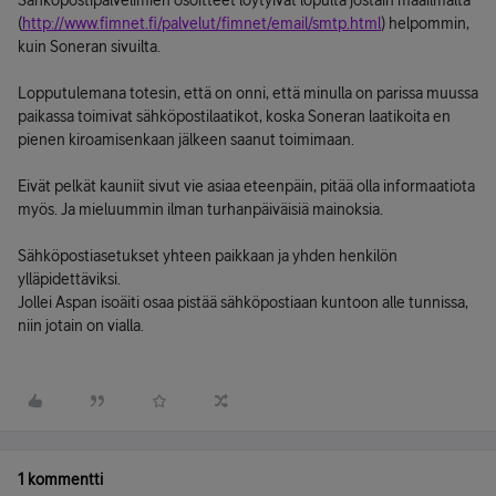
Sähköpostipalvelimien osoitteet löytyivät lopulta jostain maailmalta
(
http://www.fimnet.fi/palvelut/fimnet/email/smtp.html
) helpommin,
kuin Soneran sivuilta.
Lopputulemana totesin, että on onni, että minulla on parissa muussa
paikassa toimivat sähköpostilaatikot, koska Soneran laatikoita en
pienen kiroamisenkaan jälkeen saanut toimimaan.
Eivät pelkät kauniit sivut vie asiaa eteenpäin, pitää olla informaatiota
myös. Ja mieluummin ilman turhanpäiväisiä mainoksia.
Sähköpostiasetukset yhteen paikkaan ja yhden henkilön
ylläpidettäviksi.
Jollei Aspan isoäiti osaa pistää sähköpostiaan kuntoon alle tunnissa,
niin jotain on vialla.
1 kommentti