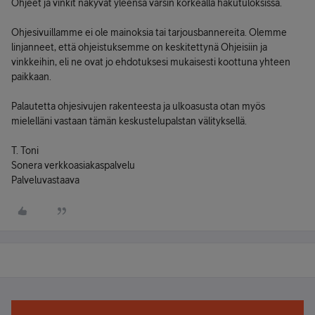
Ohjeet ja vinkit näkyvät yleensä varsin korkealla hakutuloksissa.
Ohjesivuillamme ei ole mainoksia tai tarjousbannereita. Olemme
linjanneet, että ohjeistuksemme on keskitettynä Ohjeisiin ja
vinkkeihin, eli ne ovat jo ehdotuksesi mukaisesti koottuna yhteen
paikkaan.
Palautetta ohjesivujen rakenteesta ja ulkoasusta otan myös
mielelläni vastaan tämän keskustelupalstan välityksellä.
T. Toni
Sonera verkkoasiakaspalvelu
Palveluvastaava