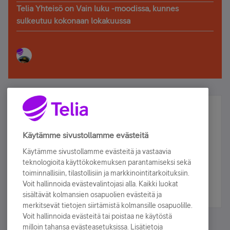
Telia Yhteisö on Vain luku -moodissa, kunnes
sulkeutuu kokonaan lokakuussa
Älä jää paitsi – osallistu ja voita!
Tilaa Telian uutiskirje ja olet mukana arvonnassa.
Käytämme sivustollamme evästeitä
Samalla saat parhaat asiakasedut suoraan
Käytämme sivustollamme evästeitä ja vastaavia
sähköpostiisi.
teknologioita käyttökokemuksen parantamiseksi sekä
toiminnallisiin, tilastollisiin ja markkinointitarkoituksiin.
Voit hallinnoida evästevalintojasi alla. Kaikki luokat
Tilaa nyt
sisältävät kolmansien osapuolien evästeitä ja
merkitsevät tietojen siirtämistä kolmansille osapuolille.
Voit hallinnoida evästeitä tai poistaa ne käytöstä
milloin tahansa evästeasetuksissa. Lisätietoja