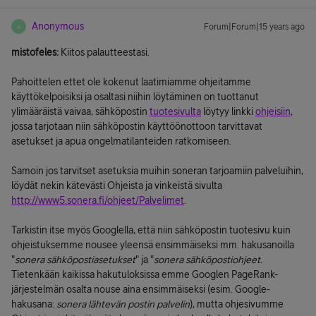
Anonymous
Forum|Forum|15 years ago
A
mistofeles:
Kiitos palautteestasi.
Pahoittelen ettet ole kokenut laatimiamme ohjeitamme
käyttökelpoisiksi ja osaltasi niihin löytäminen on tuottanut
ylimääräistä vaivaa, sähköpostin
tuotesivulta
löytyy linkki
ohjeisiin
,
jossa tarjotaan niin sähköpostin käyttöönottoon tarvittavat
asetukset ja apua ongelmatilanteiden ratkomiseen.
Samoin jos tarvitset asetuksia muihin soneran tarjoamiin palveluihin,
löydät nekin kätevästi Ohjeista ja vinkeistä sivulta
http://www5.sonera.fi/ohjeet/Palvelimet
.
Tarkistin itse myös Googlella, että niin sähköpostin tuotesivu kuin
ohjeistuksemme nousee yleensä ensimmäiseksi mm. hakusanoilla
"
sonera sähköpostiasetukset
" ja "
sonera sähköpostiohjeet
.
Tietenkään kaikissa hakutuloksissa emme Googlen PageRank-
järjestelmän osalta nouse aina ensimmäiseksi (esim. Google-
hakusana:
sonera lähtevän postin palvelin
), mutta ohjesivumme