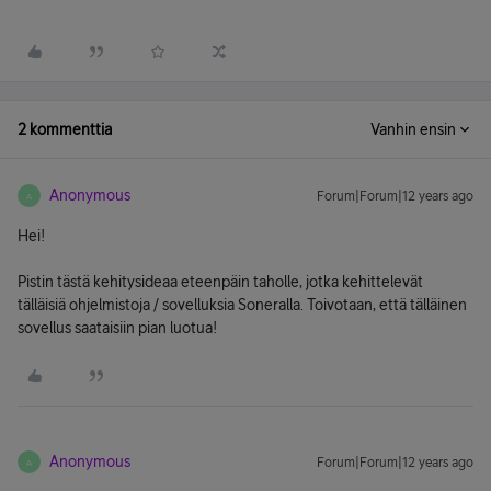
2 kommenttia
Vanhin ensin
Anonymous
Forum|Forum|12 years ago
A
Hei!
Pistin tästä kehitysideaa eteenpäin taholle, jotka kehittelevät
tälläisiä ohjelmistoja / sovelluksia Soneralla. Toivotaan, että tälläinen
sovellus saataisiin pian luotua!
Anonymous
Forum|Forum|12 years ago
A