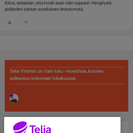
Kiitos, sebastian, että hoidit asian näin nopeasti. Hengitystä
pidätellen odotan sovelluksen ilmestymistä...
Telia Yhteisö on Vain luku -moodissa, kunnes
sulkeutuu kokonaan lokakuussa
Älä jää paitsi – osallistu ja voita!