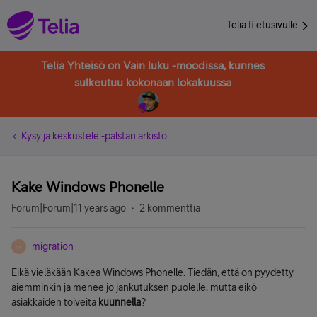
Telia.fi etusivulle
Telia Yhteisö on Vain luku -moodissa, kunnes
sulkeutuu kokonaan lokakuussa
Kysy ja keskustele -palstan arkisto
Kake Windows Phonelle
Forum|Forum|11 years ago
2 kommenttia
migration
M
Eikä vieläkään Kakea Windows Phonelle. Tiedän, että on pyydetty
aiemminkin ja menee jo jankutuksen puolelle, mutta eikö
asiakkaiden toiveita
kuunnella
?